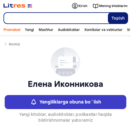
Слайдер с книгами
Kirish
Mening kitoblarim
Topish
Promokod
Yangi
Mashhur
Audiokitoblar
Komikslar va vebtunlar
Mo
Asosiy
Елена Иконникова
Yangiliklarga obuna bo`lish
Yangi kitoblar, audiokitoblar, podkastlar haqida
bildirishnomalar yuboramiz