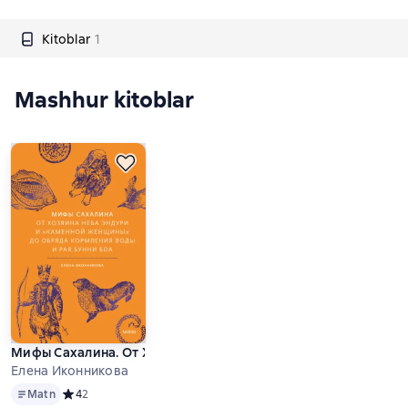
Kitoblar
1
Mashhur kitoblar
Мифы Сахалина. От Хозяина неба Эндури и «каменной женщ
Елена Иконникова
Matn
Matn
Средний рейтинг 4 на основе 2 оценок
4
2