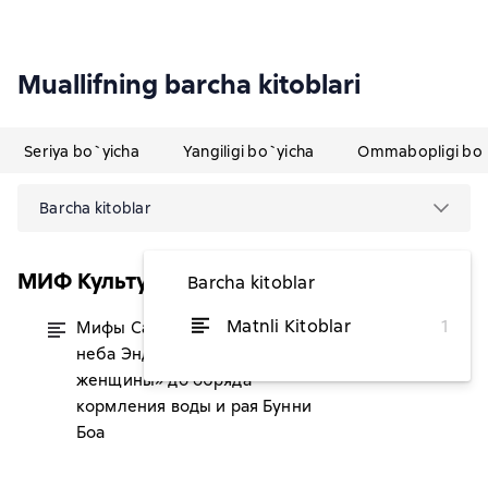
Muallifning barcha kitoblari
Seriya bo`yicha
Yangiligi bo`yicha
Ommabopligi bo`
Barcha kitoblar
МИФ Культура
Barcha kitoblar
Matnli Kitoblar
1
Мифы Сахалина. От Хозяина
dan 74 036,36 soʻm
неба Эндури и «каменной
женщины» до обряда
кормления воды и рая Бунни
Боа