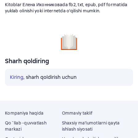
Kitoblar Елена Иконниковаda fb2, txt, epub, pdf formatida
yuklab olinishi yoki internetda o'qilishi mumkin.
Sharh qoldiring
Kiring
, sharh qoldirish uchun
Kompaniya haqida
Ommaviy taklif
Qo`llab -quvvatlash
Shaxsiy ma'lumotlarni qayta
markazi
ishlash siyosati