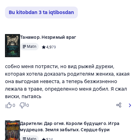
Bu kitobdan 3 ta iqtibosdan
Танамор. Незримый враг
Matn
Средний рейтинг 4,9 на основе 79 оценок
4,9
79
собно меня потрясти, но вид рыжей дурехи,
которая хотела доказать родителям жениха, какая
она выгодная невеста, а теперь безжизненно
лежала в траве, определенно меня добил. Я сжал
виски, пытаясь
0
0
Дарители: Дар огня. Короли будущего. Игра
мудрецов. Земля забытых. Сердце бури
Matn
Средний рейтинг 5 на основе 24 оценок
5
24