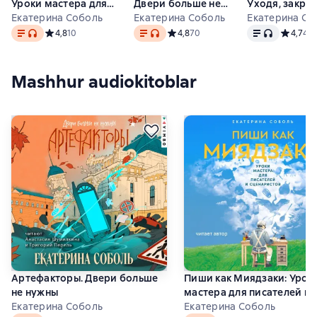
Уроки мастера для
Двери больше не
Уходя, закро
писателей и
Екатерина Соболь
нужны
Екатерина Соболь
двери
Екатерина Со
Matn
, audio format mavjud
Matn
, audio format mavjud
Matn
, audio for
сценаристов
Средний рейтинг 4,8 на основе 10 оценок
4,8
10
Средний рейтинг 4,8 на основе 70 
4,8
70
Средний 
4,7
42
Mashhur audiokitoblar
Артефакторы. Двери больше
Пиши как Миядзаки: Урок
не нужны
мастера для писателей и
Екатерина Соболь
сценаристов
Екатерина Соболь