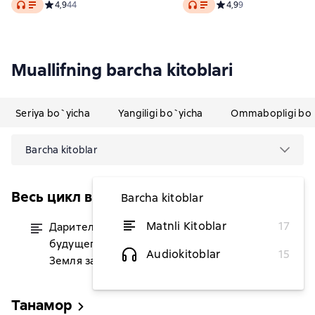
Audio
Audio
Средний рейтинг 4,9 на основе 44 оценок
4,9
44
Средний рейтинг 4,9 на
4,9
9
Muallifning barcha kitoblari
Seriya bo`yicha
Yangiligi bo`yicha
Ommabopligi bo`
Barcha kitoblar
Весь цикл в одном томе
Barcha kitoblar
Matnli Kitoblar
17
Дарители: Дар огня. Короли
dan 146 739,13 soʻm
будущего. Игра мудрецов.
Audiokitoblar
15
Земля забытых. Сердце бури
Танамор