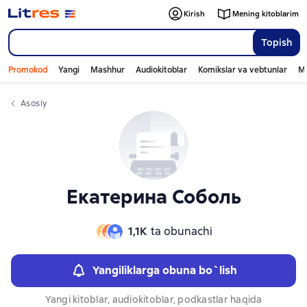
Слайдер с книгами
Слайдер с книгами
Kirish
Mening kitoblarim
Topish
Promokod
Yangi
Mashhur
Audiokitoblar
Komikslar va vebtunlar
Mo
Asosiy
Екатерина Соболь
1,1К
ta obunachi
Yangiliklarga obuna bo`lish
Yangi kitoblar, audiokitoblar, podkastlar haqida