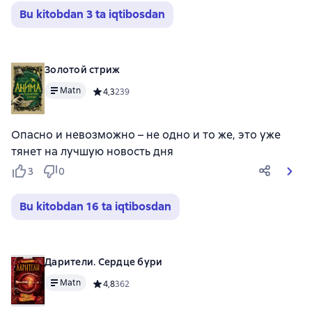
Bu kitobdan 3 ta iqtibosdan
Золотой стриж
Matn
Средний рейтинг 4,3 на основе 239 оценок
4,3
239
Опасно и невозможно – не одно и то же, это уже
тянет на лучшую новость дня
3
0
Bu kitobdan 16 ta iqtibosdan
Дарители. Сердце бури
Matn
Средний рейтинг 4,8 на основе 362 оценок
4,8
362