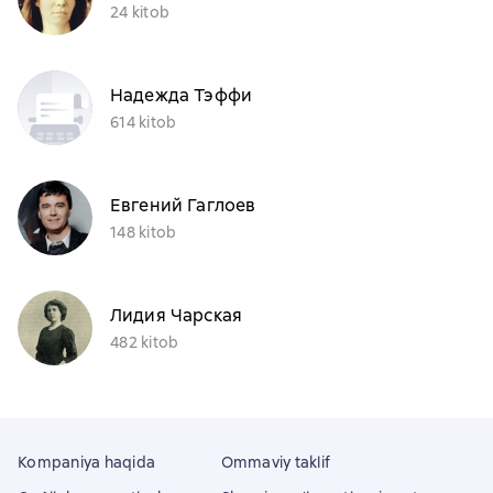
24 kitob
Надежда Тэффи
614 kitob
Евгений Гаглоев
148 kitob
Лидия Чарская
482 kitob
Kompaniya haqida
Ommaviy taklif