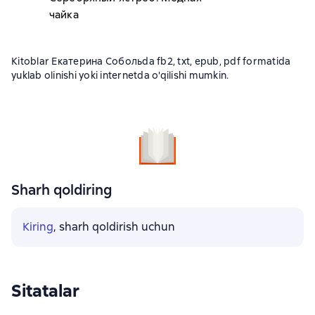
чайка
Kitoblar Екатерина Собольda fb2, txt, epub, pdf formatida
yuklab olinishi yoki internetda o'qilishi mumkin.
Sharh qoldiring
Kiring
, sharh qoldirish uchun
Sitatalar