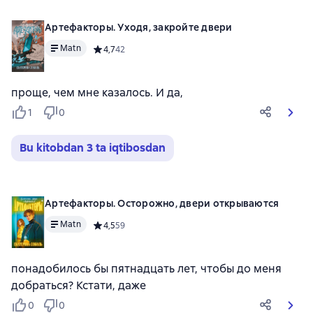
Артефакторы. Уходя, закройте двери
Matn
Средний рейтинг 4,7 на основе 42 оценок
4,7
42
проще, чем мне казалось. И да,
1
0
Bu kitobdan 3 ta iqtibosdan
Артефакторы. Осторожно, двери открываются
Matn
Средний рейтинг 4,5 на основе 59 оценок
4,5
59
понадобилось бы пятнадцать лет, чтобы до меня
добраться? Кстати, даже
0
0