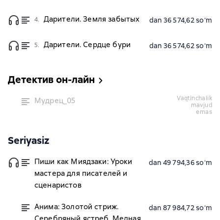
Дарители. Земля забытых
4.
dan 36 574,62 soʻm
Дарители. Сердце бури
5.
dan 36 574,62 soʻm
Детектив он-лайн
vaqtinchalik
Мудрец_05
mavjud
emas
Seriyasiz
Пиши как Миядзаки: Уроки
dan 49 794,36 soʻm
мастера для писателей и
сценаристов
Анима: Золотой стриж.
dan 87 984,72 soʻm
Серебряный ястреб. Медная