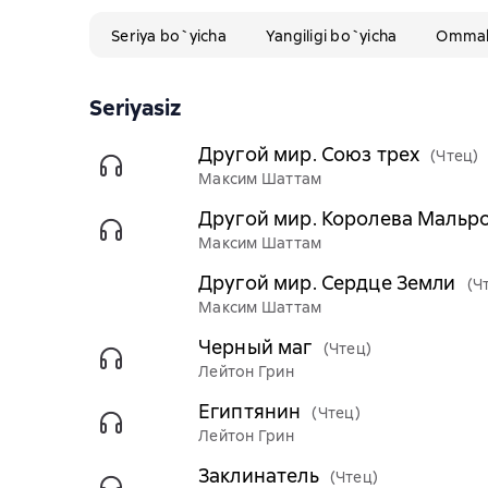
Seriya bo`yicha
Yangiligi bo`yicha
Ommabo
Seriyasiz
Другой мир. Союз трех
(Чтец)
Максим Шаттам
Другой мир. Королева Мальр
Максим Шаттам
Другой мир. Сердце Земли
(Ч
Максим Шаттам
Черный маг
(Чтец)
Лейтон Грин
Египтянин
(Чтец)
Лейтон Грин
Заклинатель
(Чтец)