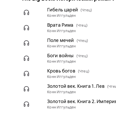
Гибель царей
(Чтец)
Конн Иггульден
Врата Рима
(Чтец)
Конн Иггульден
Поле мечей
(Чтец)
Конн Иггульден
Боги войны
(Чтец)
Конн Иггульден
Кровь богов
(Чтец)
Конн Иггульден
Золотой век. Книга 1. Лев
(Чте
Конн Иггульден
Золотой век. Книга 2. Импери
Конн Иггульден