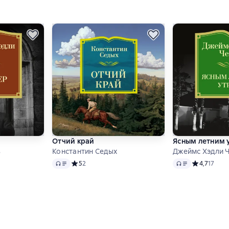
Отчий край
Ясным летним 
з
Константин Седых
Джеймс Хэдли 
Audio
Audio
Средний рейтинг 5 на основе 2 оценок
5
2
Средний рей
4,7
17
инг 4,3 на основе 8 оценок