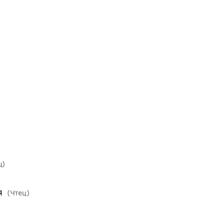
ц)
я
(Чтец)