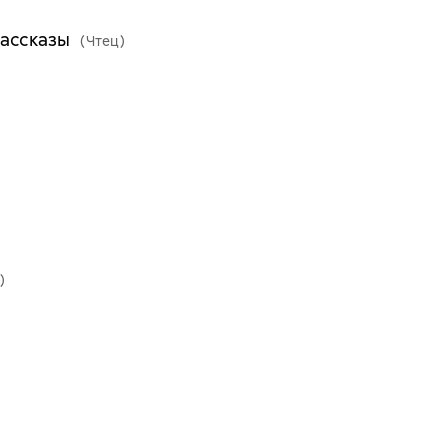
рассказы
(Чтец)
)