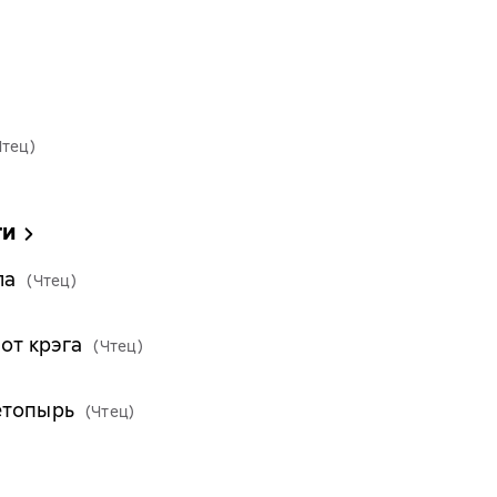
Чтец)
ги
ла
(Чтец)
от крэга
(Чтец)
етопырь
(Чтец)