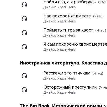
Найди его, а я разберусь
(Чтец
Джеймс Хэдли Чейз
Нас похоронят вместе
(Чтец)
Джеймс Хэдли Чейз
Поймать тигра за хвост
(Чтец)
Джеймс Хэдли Чейз
Я сам похороню своих мертв
Джеймс Хэдли Чейз
Иностранная литература. Классика 
Расскажи это птичкам
(Чтец)
Джеймс Хэдли Чейз
Осторожный преступник
(Чте
Джеймс Хэдли Чейз
The Big Book. Исторический роман