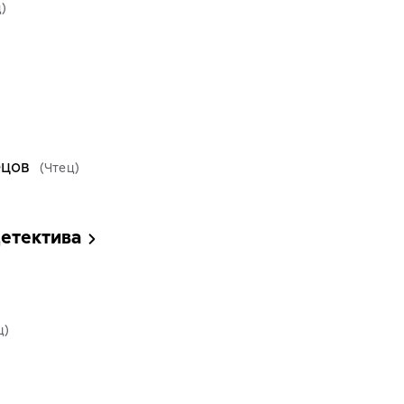
)
ецов
(Чтец)
детектива
ц)