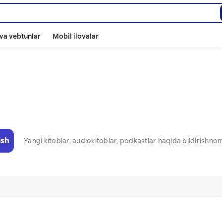
va vebtunlar
Mobil ilovalar
ish
Yangi kitoblar, audiokitoblar, podkastlar haqida bildirishn