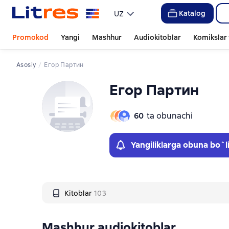
Слайдер с книгами
Katalog
UZ
Promokod
Yangi
Mashhur
Audiokitoblar
Komikslar 
Asosiy
Егор Партин
Егор Партин
60
ta obunachi
Yangiliklarga obuna bo`l
Kitoblar
103
Mashhur audiokitoblar