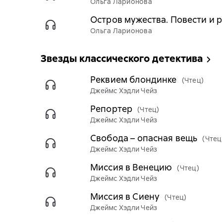
Ольга Ларионова
Остров мужества. Повести и 
Ольга Ларионова
Звезды классического детектива
Реквием блондинке
(Чтец)
Джеймс Хэдли Чейз
Репортер
(Чтец)
Джеймс Хэдли Чейз
Свобода – опасная вещь
(Чтец
Джеймс Хэдли Чейз
Миссия в Венецию
(Чтец)
Джеймс Хэдли Чейз
Миссия в Сиену
(Чтец)
Джеймс Хэдли Чейз