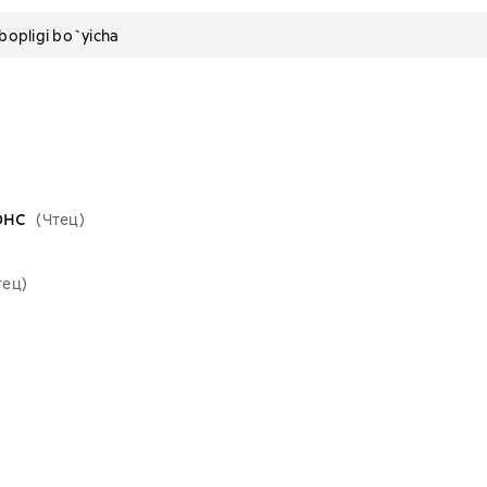
pligi bo`yicha
онс
(Чтец)
тец)