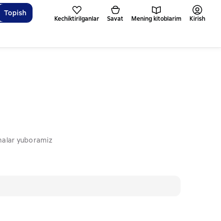
Topish
Kechiktirilganlar
Savat
Mening kitoblarim
Kirish
omalar yuboramiz