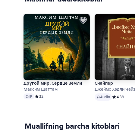
Другой мир. Сердце Земли
Снайпер
Максим Шаттам
Джеймс Хэдли Чей
Audio
Audio
Средний рейтинг 3 на основе 2 оценок
3
2
Audio
Средний рейт
4,3
8
Muallifning barcha kitoblari