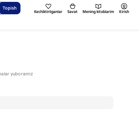
Topish
Kechiktirilganlar
Savat
Mening kitoblarim
Kirish
omalar yuboramiz