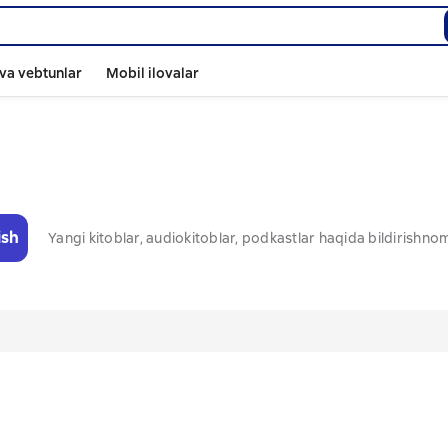
va vebtunlar
Mobil ilovalar
ish
Yangi kitoblar, audiokitoblar, podkastlar haqida bildirishn