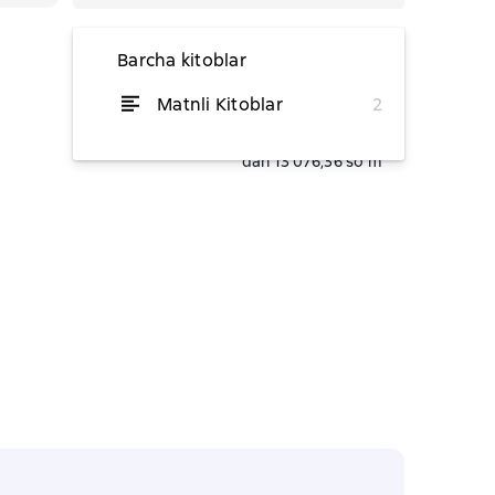
Barcha kitoblar
Matnli Kitoblar
2
dan 21 672,73 soʻm
dan 13 076,36 soʻm