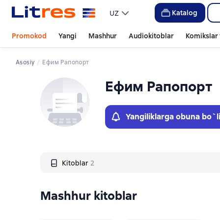
Слайдер с книгами
Katalog
UZ
Promokod
Yangi
Mashhur
Audiokitoblar
Komikslar 
Asosiy
Ефим Рапопорт
Ефим Рапопорт
Yangiliklarga obuna bo`l
Kitoblar
2
Mashhur kitoblar