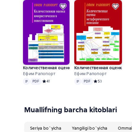
Количественная оценка юмористического повеств
Количественная оценка ме
Ефим Рапопорт
Ефим Рапопорт
Matn
PDF
Matn
PDF
PDF
Средний рейтинг 4 на основе 1 оценок
4
1
PDF
Средний рейтинг 5 на
5
3
Muallifning barcha kitoblari
Seriya bo`yicha
Yangiligi bo`yicha
Ommabo