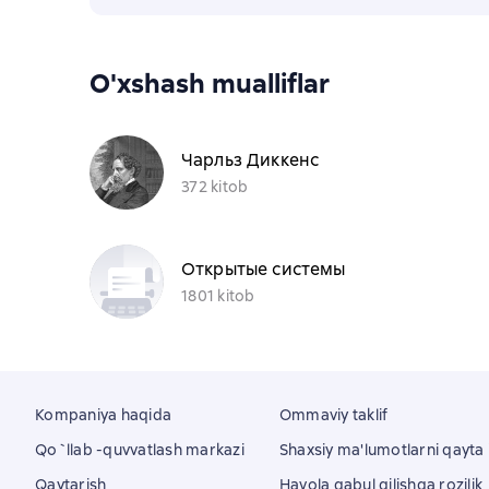
O'xshash mualliflar
Чарльз Диккенс
372 kitob
Открытые системы
1801 kitob
Kompaniya haqida
Ommaviy taklif
Qo`llab -quvvatlash markazi
Shaxsiy ma'lumotlarni qayta i
Qaytarish
Havola qabul qilishga rozilik