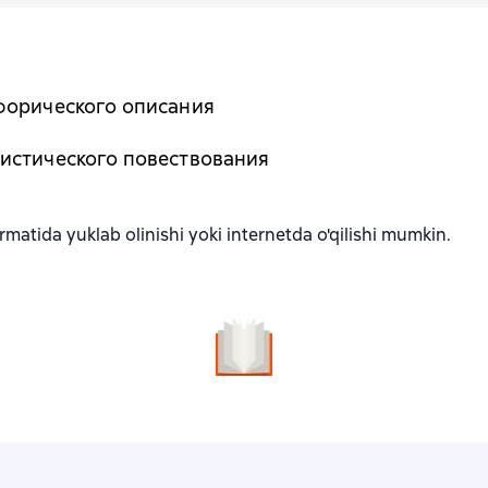
форического описания
истического повествования
matida yuklab olinishi yoki internetda o'qilishi mumkin.