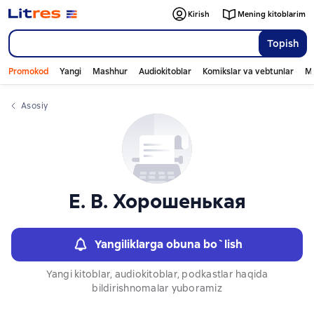
Слайдер с книгами
Kirish
Mening kitoblarim
Topish
Promokod
Yangi
Mashhur
Audiokitoblar
Komikslar va vebtunlar
Mo
Asosiy
Е. В. Хорошенькая
Yangiliklarga obuna bo`lish
Yangi kitoblar, audiokitoblar, podkastlar haqida
bildirishnomalar yuboramiz