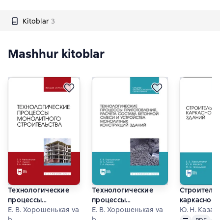
Kitoblar
3
Mashhur kitoblar
Технологические
Технологические
Строитель
процессы
процессы
каркасно-
монолитного
Е. В. Хорошенькая va
приготовления,
Е. В. Хорошенькая va
панельных 
Ю. Н. Казако
Matn
PDF
строительства.
b.
расчета состава
b.
Учебное п