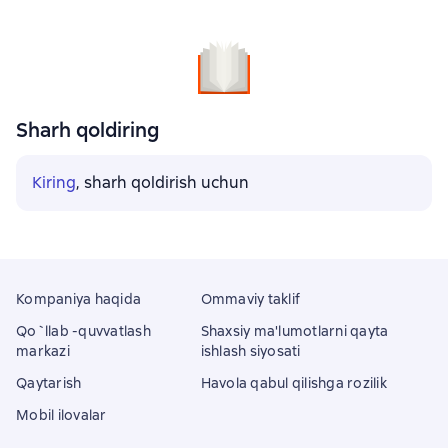
Sharh qoldiring
Kiring
, sharh qoldirish uchun
Kompaniya haqida
Ommaviy taklif
Qo`llab -quvvatlash
Shaxsiy ma'lumotlarni qayta
markazi
ishlash siyosati
Qaytarish
Havola qabul qilishga rozilik
Mobil ilovalar