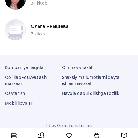
34 kitob
Ольга Янышева
7 kitob
Kompaniya haqida
Ommaviy taklif
Qo`llab -quvvatlash
Shaxsiy ma'lumotlarni qayta
markazi
ishlash siyosati
Qaytarish
Havola qabul qilishga rozilik
Mobil ilovalar
Litres Operations Limited
18 Mallow street co. Limerick, Ireland