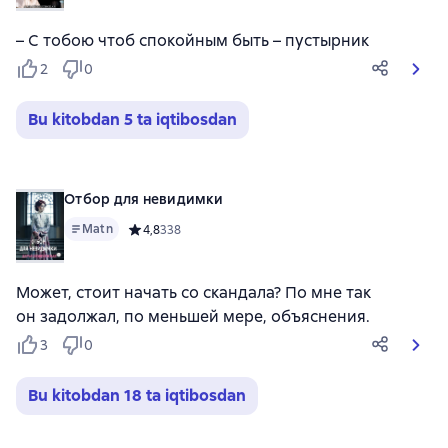
– С тобою чтоб спокойным быть – пустырник
2
0
Bu kitobdan 5 ta iqtibosdan
Отбор для невидимки
Matn
Средний рейтинг 4,8 на основе 338 оценок
4,8
338
Может, стоит начать со скандала? По мне так
он задолжал, по меньшей мере, объяснения.
3
0
Bu kitobdan 18 ta iqtibosdan