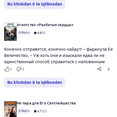
Bu kitobdan 6 ta iqtibosdan
Агентство «Разбитые сердца»
Matn
Средний рейтинг 4,8 на основе 55 оценок
4,8
55
Конечно отправятся, конечно найдут! – фыркнула Ее
Величество, – Уж хоть они и изыскали едва ли не
единственный способ справиться с наложенным
1
0
Bu kitobdan 6 ta iqtibosdan
Не пара для Его Светлейшества
Matn
Средний рейтинг 4,7 на основе 123 оценок
4,7
123