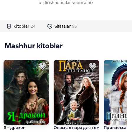
bildirishnomalar yuboramiz
Kitoblar
24
Sitatalar
95
Mashhur kitoblar
Я – дракон
Опасная пара для темной
Принцесса о