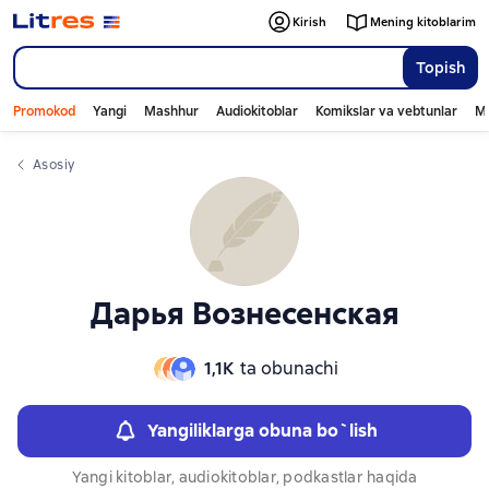
Слайдер с книгами
Слайдер с книгами
Kirish
Mening kitoblarim
Topish
Promokod
Yangi
Mashhur
Audiokitoblar
Komikslar va vebtunlar
Mo
Asosiy
Дарья Вознесенская
1,1К
ta obunachi
Yangiliklarga obuna bo`lish
Yangi kitoblar, audiokitoblar, podkastlar haqida