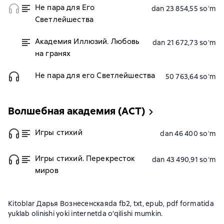
Не пара для Его
dan 23 854,55 soʻm
Светлейшества
Академия Иллюзий. Любовь
dan 21 672,73 soʻm
на гранях
Не пара для его Светлейшества
50 763,64 soʻm
Волшебная академия (АСТ)
Игры стихий
dan 46 400 soʻm
Игры стихий. Перекресток
dan 43 490,91 soʻm
миров
Kitoblar Дарья Вознесенскаяda fb2, txt, epub, pdf formatida
yuklab olinishi yoki internetda o'qilishi mumkin.