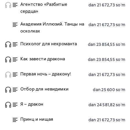
Агентство «Разбитые
dan 21 672,73 soʻm
сердца»
Академия Иллюзий. Танцы на
dan 21 672,73 soʻm
осколках
Психолог для некроманта
dan 23 854,55 soʻm
Как завести дракона
dan 23 854,55 soʻm
Первая ночь – дракону!
dan 21 672,73 soʻm
Отбор для невидимки
dan 25 600 soʻm
Я – дракон
dan 24 581,82 soʻm
Принц и нищая
dan 21 672,73 soʻm