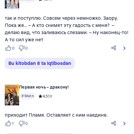
так и поступлю. Совсем через немножко. Заору.
Пока же… – А кто снимет эту гадость с меня? –
делаю вид, что заливаюсь слезами. – Ну наконец-то!
А то сил уже нет
0
0
Bu kitobdan 8 ta iqtibosdan
Первая ночь – дракону!
Matn
Средний рейтинг 4,5 на основе 59 оценок
4,5
59
приходит Пламя. Оставляет с ним наедине.
1
0