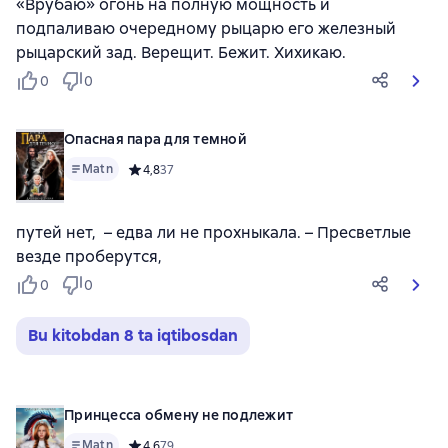
«Врубаю» огонь на полную мощность и
подпаливаю очередному рыцарю его железный
рыцарский зад. Верещит. Бежит. Хихикаю.
0
0
Опасная пара для темной
Matn
Средний рейтинг 4,8 на основе 37 оценок
4,8
37
путей нет, – едва ли не прохныкала. – Пресветлые
везде проберутся,
0
0
Bu kitobdan 8 ta iqtibosdan
Принцесса обмену не подлежит
Matn
Средний рейтинг 4,6 на основе 79 оценок
4,6
79