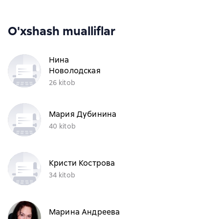
O'xshash mualliflar
Нина
Новолодская
26 kitob
Мария Дубинина
40 kitob
Кристи Кострова
34 kitob
Марина Андреева