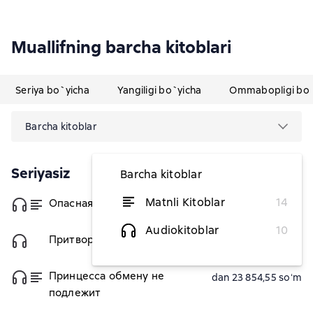
Muallifning barcha kitoblari
Seriya bo`yicha
Yangiligi bo`yicha
Ommabopligi bo`
Barcha kitoblar
Seriyasiz
Barcha kitoblar
Matnli Kitoblar
14
Опасная пара для темной
dan 23 854,55 soʻm
Audiokitoblar
10
Притворись моей парой, ведьма
50 763,64 soʻm
Принцесса обмену не
dan 23 854,55 soʻm
подлежит