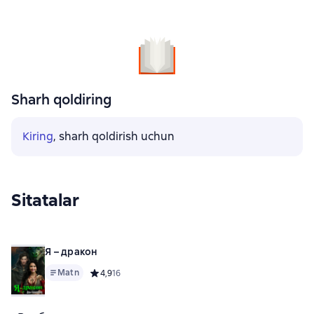
Sharh qoldiring
Kiring
, sharh qoldirish uchun
Sitatalar
Я – дракон
Matn
Средний рейтинг 4,9 на основе 16 оценок
4,9
16