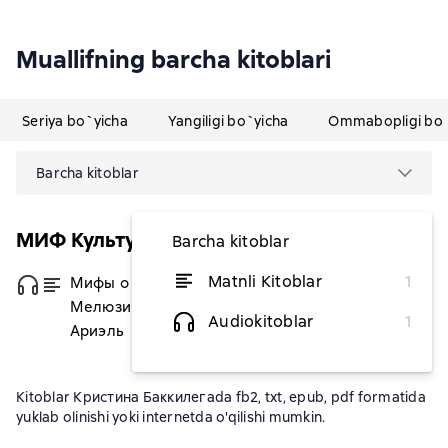
Muallifning barcha kitoblari
Seriya bo`yicha
Yangiligi bo`yicha
Ommabopligi bo`
Barcha kitoblar
МИФ Культура
Barcha kitoblar
Matnli Kitoblar
1
Мифы о русалках. От сирен и
dan 74 502,34 soʻm
Мелюзины до нингё и
Audiokitoblar
1
Ариэль
Kitoblar Кристина Баккилегаda fb2, txt, epub, pdf formatida
yuklab olinishi yoki internetda o'qilishi mumkin.