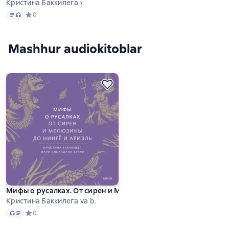
Кристина Баккилега va b.
Matn
, audio format mavjud
Средний рейтинг 0 на основе 0 оценок
0
Mashhur audiokitoblar
Мифы о русалках. От сирен и Мелюзины до нингё и Ариэль
Кристина Баккилега va b.
Audio
Средний рейтинг 0 на основе 0 оценок
0