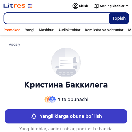
Слайдер с книгами
Слайдер с книгами
Kirish
Mening kitoblarim
Topish
Promokod
Yangi
Mashhur
Audiokitoblar
Komikslar va vebtunlar
Mo
Asosiy
Кристина Баккилега
1
ta obunachi
Yangiliklarga obuna bo`lish
Yangi kitoblar, audiokitoblar, podkastlar haqida