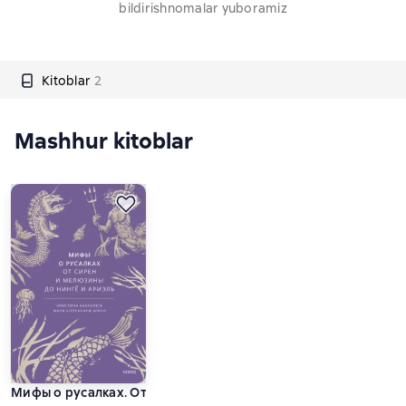
bildirishnomalar yuboramiz
Kitoblar
2
Mashhur kitoblar
Мифы о русалках. От сирен и Мелюзины до нингё и Ариэль