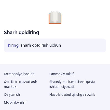
Sharh qoldiring
Kiring
, sharh qoldirish uchun
Kompaniya haqida
Ommaviy taklif
Qo`llab -quvvatlash
Shaxsiy ma'lumotlarni qayta
markazi
ishlash siyosati
Qaytarish
Havola qabul qilishga rozilik
Mobil ilovalar