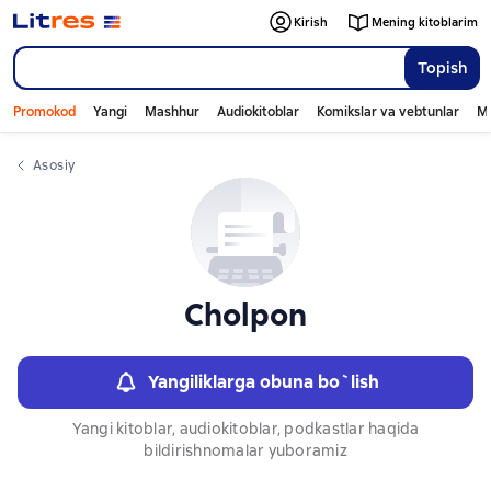
Слайдер с книгами
Kirish
Mening kitoblarim
Topish
Promokod
Yangi
Mashhur
Audiokitoblar
Komikslar va vebtunlar
Mo
Asosiy
Cholpon
Yangiliklarga obuna bo`lish
Yangi kitoblar, audiokitoblar, podkastlar haqida
bildirishnomalar yuboramiz