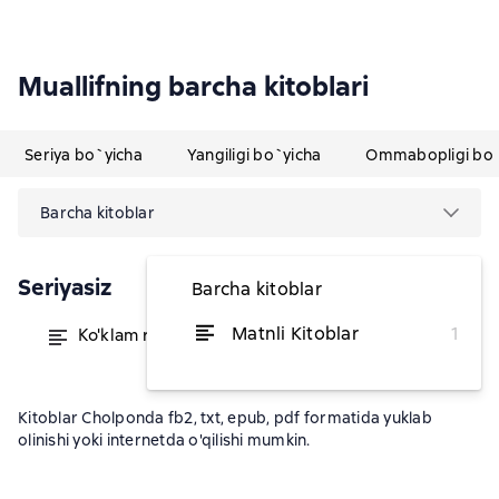
Muallifning barcha kitoblari
Seriya bo`yicha
Yangiligi bo`yicha
Ommabopligi bo`
Barcha kitoblar
Seriyasiz
Barcha kitoblar
Matnli Kitoblar
1
Ko'klam ruhi
dan 9 931,98 soʻm
Kitoblar Cholponda fb2, txt, epub, pdf formatida yuklab
olinishi yoki internetda o'qilishi mumkin.