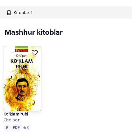
Kitoblar
1
Mashhur kitoblar
Ko'klam ruhi
Cholpon
Matn
PDF
PDF
Средний рейтинг 0 на основе 0 оценок
0