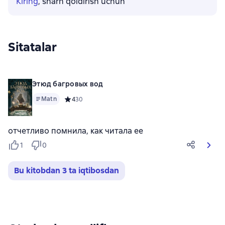
Kiring
, sharh qoldirish uchun
Sitatalar
Этюд багровых вод
Matn
Средний рейтинг 4 на основе 30 оценок
4
30
отчетливо помнила, как читала ее
1
0
Bu kitobdan 3 ta iqtibosdan