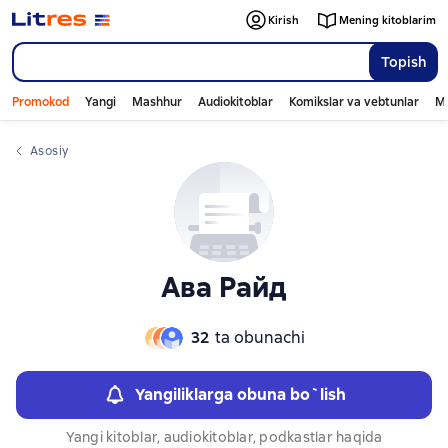
Слайдер с книгами
Слайдер с книгами
Kirish
Mening kitoblarim
Topish
Promokod
Yangi
Mashhur
Audiokitoblar
Komikslar va vebtunlar
Mo
Asosiy
Ава Райд
32
ta obunachi
Yangiliklarga obuna bo`lish
Yangi kitoblar, audiokitoblar, podkastlar haqida