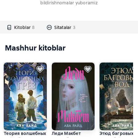
bildirishnomalar yuboramiz
Kitoblar
8
Sitatalar
3
Mashhur kitoblar
Теория волшебных грёз
Леди Макбет
Этюд багровых в