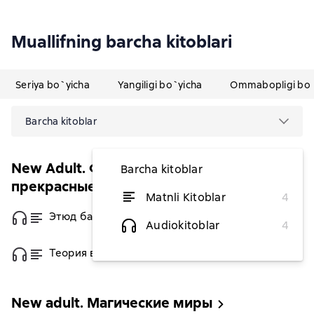
Muallifning barcha kitoblari
Seriya bo`yicha
Yangiligi bo`yicha
Ommabopligi bo`
Barcha kitoblar
New Adult. Фейри. Жестокие и
Barcha kitoblar
прекрасные
Matnli Kitoblar
4
Этюд багровых вод
dan 69 672,73 soʻm
Audiokitoblar
4
Теория волшебных грёз
dan 58 036,36 soʻm
New adult. Магические миры