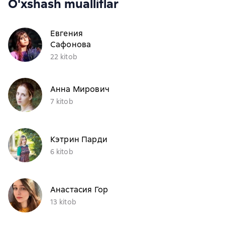
O'xshash mualliflar
Евгения
Сафонова
22 kitob
Анна Мирович
7 kitob
Кэтрин Парди
6 kitob
Анастасия Гор
13 kitob