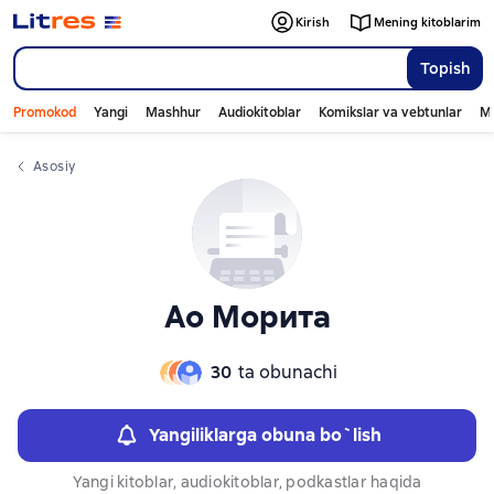
Слайдер с книгами
Слайдер с книгами
Kirish
Mening kitoblarim
Topish
Promokod
Yangi
Mashhur
Audiokitoblar
Komikslar va vebtunlar
Mo
Asosiy
Ао Морита
30
ta obunachi
Yangiliklarga obuna bo`lish
Yangi kitoblar, audiokitoblar, podkastlar haqida