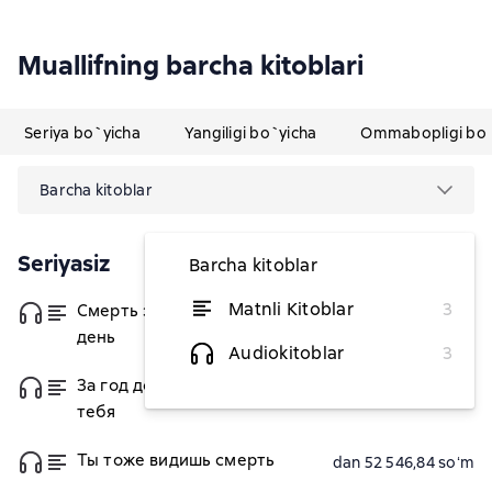
Muallifning barcha kitoblari
Seriya bo`yicha
Yangiligi bo`yicha
Ommabopligi bo`
Barcha kitoblar
Seriyasiz
Barcha kitoblar
Matnli Kitoblar
3
Смерть заберет нас в один
dan 52 546,84 soʻm
день
Audiokitoblar
3
За год до смерти я встретил
dan 51 083,14 soʻm
тебя
Ты тоже видишь смерть
dan 52 546,84 soʻm