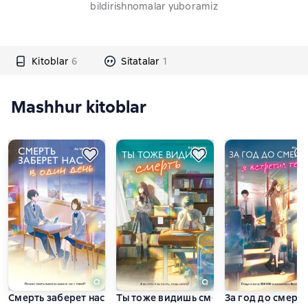
bildirishnomalar yuboramiz
Kitoblar
6
Sitatalar
1
Mashhur kitoblar
Смерть заберет нас в один день
Ты тоже видишь смерть
За год до смерти