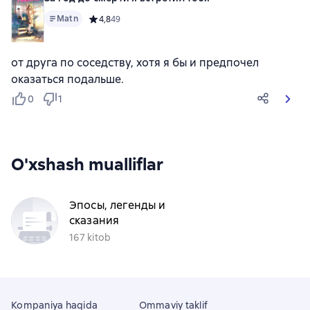
Matn
Средний рейтинг 4,8 на основе 49 оценок
4,8
49
от друга по соседству, хотя я бы и предпочел
оказаться подальше.
0
1
O'xshash mualliflar
Эпосы, легенды и
сказания
167 kitob
Kompaniya haqida
Ommaviy taklif