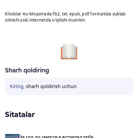
Kitoblar Ао Моритаda fb2, txt, epub, pdf formatida yuklab
olinishi yoki internetda o'qilishi mumkin.
Sharh qoldiring
Kiring
, sharh qoldirish uchun
Sitatalar
За год до смерти я встретил тебя