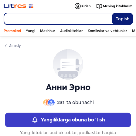
Kirish
Mening kitoblarim
Topish
Promokod
Yangi
Mashhur
Audiokitoblar
Komikslar va vebtunlar
Mo
Asosiy
Анни Эрно
231
ta obunachi
Yangiliklarga obuna bo`lish
Yangi kitoblar, audiokitoblar, podkastlar haqida