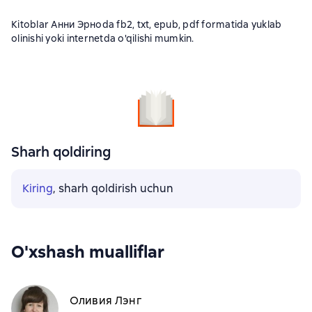
Kitoblar Анни Эрноda fb2, txt, epub, pdf formatida yuklab
olinishi yoki internetda o'qilishi mumkin.
Sharh qoldiring
Kiring
, sharh qoldirish uchun
O'xshash mualliflar
Оливия Лэнг