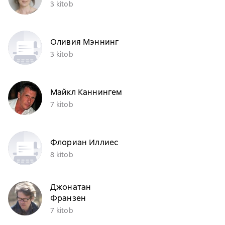
3 kitob
Оливия Мэннинг
3 kitob
Майкл Каннингем
7 kitob
Флориан Иллиес
8 kitob
Джонатан
Франзен
7 kitob