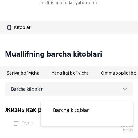
bildirishnomalar yuboramiz
Kitoblar
Muallifning barcha kitoblari
Seriya bo`yicha
Yangiligi bo`yicha
Ommabopligi bo`
Barcha kitoblar
Жизнь как роман
Barcha kitoblar
vaqtinchalik
Годы
mavjud
emas