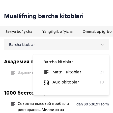
Muallifning barcha kitoblari
Seriya bo`yicha
Yangiligi bo`yicha
Ommabopligi bo`
Barcha kitoblar
Академия победителей
Barcha kitoblar
vaqtinchalik
Matnli Kitoblar
21
Взрывные продажи
mavjud
emas
Audiokitoblar
10
1000 бестселлеров
Секреты высокой прибыли
dan 30 530,91 soʻm
ресторанов. Миллион за