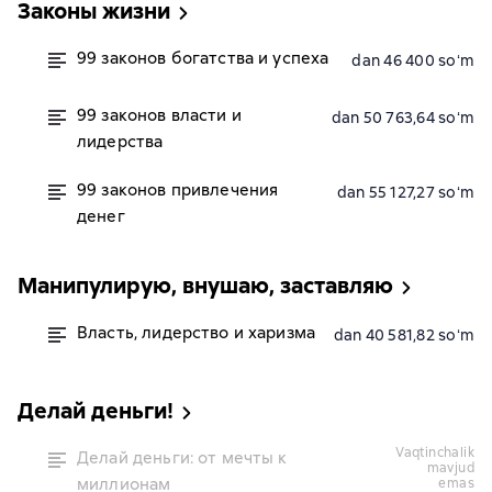
Законы жизни
99 законов богатства и успеха
dan 46 400 soʻm
99 законов власти и
dan 50 763,64 soʻm
лидерства
99 законов привлечения
dan 55 127,27 soʻm
денег
Манипулирую, внушаю, заставляю
Власть, лидерство и харизма
dan 40 581,82 soʻm
Делай деньги!
vaqtinchalik
Делай деньги: от мечты к
mavjud
миллионам
emas