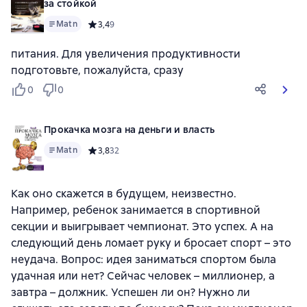
за стойкой
Matn
Средний рейтинг 3,4 на основе 9 оценок
3,4
9
питания. Для увеличения продуктивности
подготовьте, пожалуйста, сразу
0
0
Прокачка мозга на деньги и власть
Matn
Средний рейтинг 3,8 на основе 32 оценок
3,8
32
Как оно скажется в будущем, неизвестно.
Например, ребенок занимается в спортивной
секции и выигрывает чемпионат. Это успех. А на
следующий день ломает руку и бросает спорт – это
неудача. Вопрос: идея заниматься спортом была
удачная или нет? Сейчас человек – миллионер, а
завтра – должник. Успешен ли он? Нужно ли