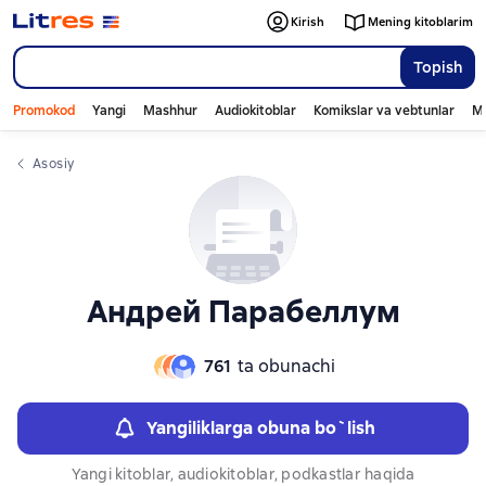
Слайдер с книгами
Слайдер с книгами
Kirish
Mening kitoblarim
Topish
Promokod
Yangi
Mashhur
Audiokitoblar
Komikslar va vebtunlar
Mo
Asosiy
Андрей Парабеллум
761
ta obunachi
Yangiliklarga obuna bo`lish
Yangi kitoblar, audiokitoblar, podkastlar haqida