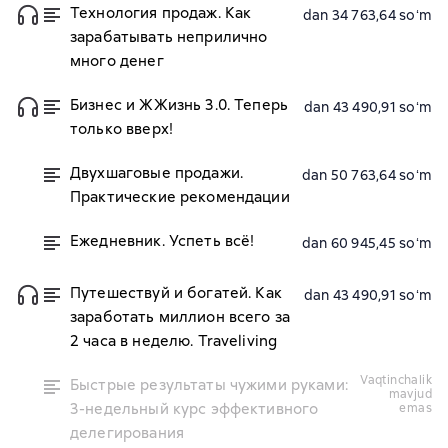
Технология продаж. Как
dan 34 763,64 soʻm
зарабатывать неприлично
много денег
Бизнес и ЖЖизнь 3.0. Теперь
dan 43 490,91 soʻm
только вверх!
Двухшаговые продажи.
dan 50 763,64 soʻm
Практические рекомендации
Ежедневник. Успеть всё!
dan 60 945,45 soʻm
Путешествуй и богатей. Как
dan 43 490,91 soʻm
заработать миллион всего за
2 часа в неделю. Traveliving
vaqtinchalik
Быстрые результаты чужими руками:
mavjud
3-недельный курс эффективного
emas
делегирования