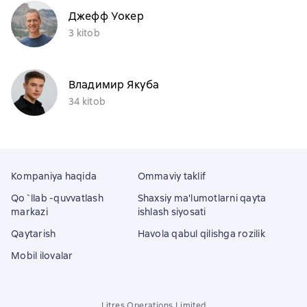
Джефф Уокер
3 kitob
Владимир Якуба
34 kitob
Kompaniya haqida
Ommaviy taklif
Qo`llab -quvvatlash
Shaxsiy ma'lumotlarni qayta
markazi
ishlash siyosati
Qaytarish
Havola qabul qilishga rozilik
Mobil ilovalar
Litres Operations Limited