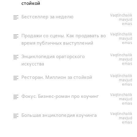
стойкой
vaqtinchalik
Бестселлер за неделю
mavjud
emas
vaqtinchalik
Продажи со сцены. Как продавать во
mavjud
время публичных выступлений
emas
vaqtinchalik
Энциклопедия ораторского
mavjud
искусства
emas
vaqtinchalik
Ресторан. Миллион за стойкой
mavjud
emas
vaqtinchalik
Фокус. Бизнес-роман про коучинг
mavjud
emas
vaqtinchalik
Большая энциклопедия коучинга
mavjud
emas