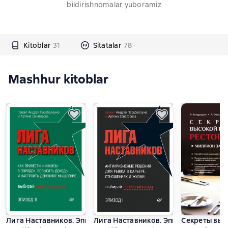
bildirishnomalar yuboramiz
Kitoblar
31
Sitatalar
78
Mashhur kitoblar
Лига Наставников. Эпизод II. Как привести финансы в поря
Лига Наставников. Эпизод I. Антикр
Секреты выс