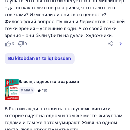
слушать его советы по бизнесу? Пока он миллионер
– да, но как только он разорился, что стало с его
советами? Изменили ли они свою ценность?
Философский вопрос. Пушкин и Лермонтов с нашей
точки зрения – успешные люди. А со своей точки
зрения – они были убиты на дуэли. Художники,
6
0
Bu kitobdan 51 ta iqtibosdan
Власть, лидерство и харизма
Matn
Средний рейтинг 4 на основе 10 оценок
4
10
В России люди похожи на послушные винтики,
которые сидят на одном и том же месте, живут там
годами и там же потом умирают. Живя на одном
месте, люди «тухнут» и «гниют».