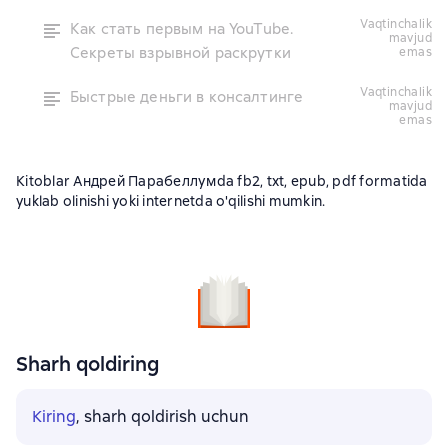
vaqtinchalik
Как стать первым на YouTube.
mavjud
Секреты взрывной раскрутки
emas
vaqtinchalik
Быстрые деньги в консалтинге
mavjud
emas
Kitoblar Андрей Парабеллумda fb2, txt, epub, pdf formatida
yuklab olinishi yoki internetda o'qilishi mumkin.
Sharh qoldiring
Kiring
, sharh qoldirish uchun