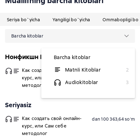
Muallifning barcha kitoblari
Seriya bo`yicha
Yangiligi bo`yicha
Ommabopligi bo`
Barcha kitoblar
Нонфикшн Рунета
Barcha kitoblar
Matnli Kitoblar
2
Как создать свой онлайн-
dan 72 581,82 soʻm
курс, или Сам себе
Audiokitoblar
3
методолог
Seriyasiz
Как создать свой онлайн-
dan 100 363,64 soʻm
курс, или Сам себе
методолог