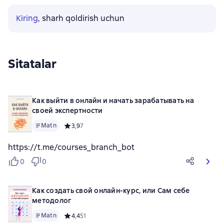
Kiring
, sharh qoldirish uchun
Sitatalar
Как выйти в онлайн и начать зарабатывать на
своей экспертности
Matn
Средний рейтинг 3,9 на основе 7 оценок
3,9
7
https://t.me/courses_branch_bot
0
0
Как создать свой онлайн-курс, или Сам себе
методолог
Matn
Средний рейтинг 4,4 на основе 51 оценок
4,4
51