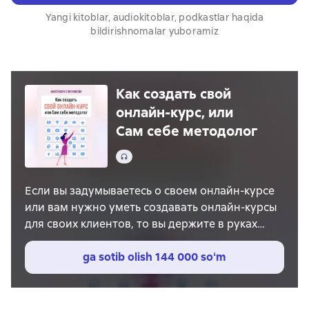
Yangi kitoblar, audiokitoblar, podkastlar haqida
bildirishnomalar yuboramiz
Как создать свой
онлайн-курс, или
Сам себе методолог
Audio
Если вы задумываетесь о своем онлайн-курсе
или вам нужно уметь создавать онлайн-курсы
для своих клиентов, то вы держите в руках
правильную книгу. Книга написана
профессиональным методологом и инфо-
ga sotib olish
144 000 soʻm
продюсером, рекомендации из нее подходят
для создания любого обучающего продукта,
будь то курс, марафон или интенсив. Перед