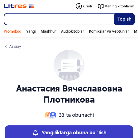
Слайдер с книгами
Слайдер с книгами
Kirish
Mening kitoblarim
Topish
Promokod
Yangi
Mashhur
Audiokitoblar
Komikslar va vebtunlar
Mo
Asosiy
Анастасия Вячеславовна
Плотникова
33
ta obunachi
Yangiliklarga obuna bo`lish