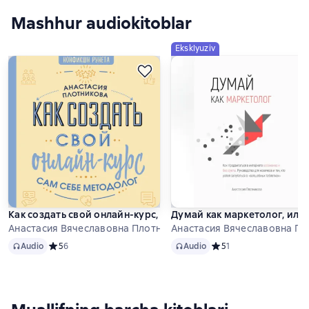
Mashhur audiokitoblar
Eksklyuziv
Как создать свой онлайн-курс, или Сам себе методолог
Думай как маркетолог, или 
Анастасия Вячеславовна Плотникова
Анастасия Вячеславовна Пл
Audio
Audio
Audio
Средний рейтинг 5 на основе 6 оценок
5
6
Audio
Средний рейтинг 5 на о
5
1