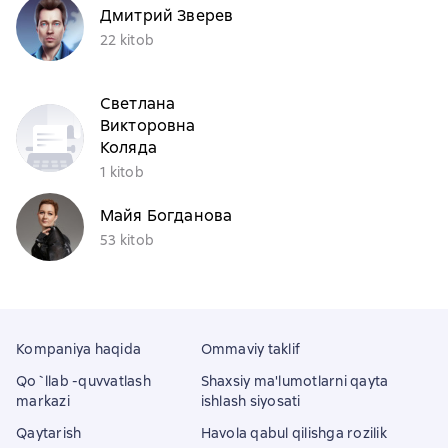
Дмитрий Зверев
22 kitob
Светлана
Викторовна
Коляда
1 kitob
Майя Богданова
53 kitob
Kompaniya haqida
Ommaviy taklif
Qo`llab -quvvatlash
Shaxsiy ma'lumotlarni qayta
markazi
ishlash siyosati
Qaytarish
Havola qabul qilishga rozilik