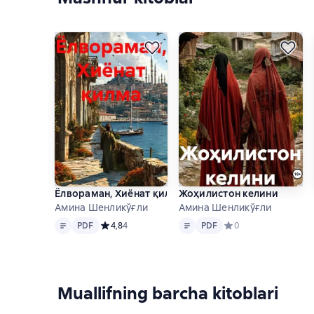
Ёлвораман, Хиёнат қилма
Жоҳилистон келини
Амина Шенликўғли
Амина Шенликўғли
Matn
PDF
Matn
PDF
PDF
Средний рейтинг 4,8 на основе 4 оценок
4,8
4
PDF
Средний рейтинг 0 на
0
Muallifning barcha kitoblari