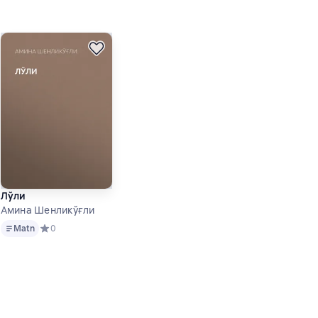
Лўли
Амина Шенликўғли
Matn
 основе 0 оценок
Matn
Средний рейтинг 0 на основе 0 оценок
0