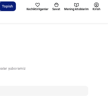
Topish
Kechiktirilganlar
Savat
Mening kitoblarim
Kirish
omalar yuboramiz