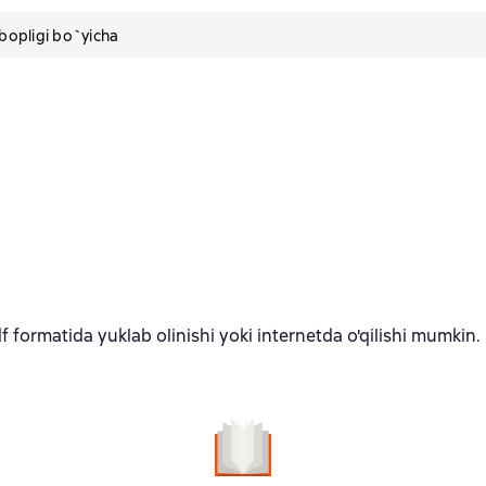
pligi bo`yicha
formatida yuklab olinishi yoki internetda o'qilishi mumkin.