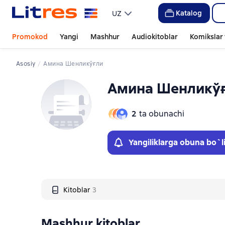
Слайдер с книгами
Katalog
UZ
Promokod
Yangi
Mashhur
Audiokitoblar
Komikslar 
Asosiy
Амина Шенликўғли
Амина Шенликў
2
ta obunachi
Yangiliklarga obuna bo`l
Kitoblar
3
Mashhur kitoblar