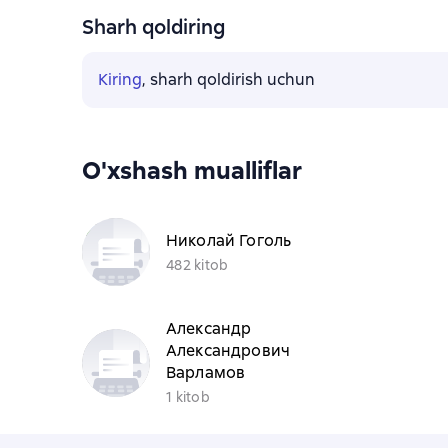
Sharh qoldiring
Kiring
, sharh qoldirish uchun
O'xshash mualliflar
Николай Гоголь
482 kitob
Александр
Александрович
Варламов
1 kitob