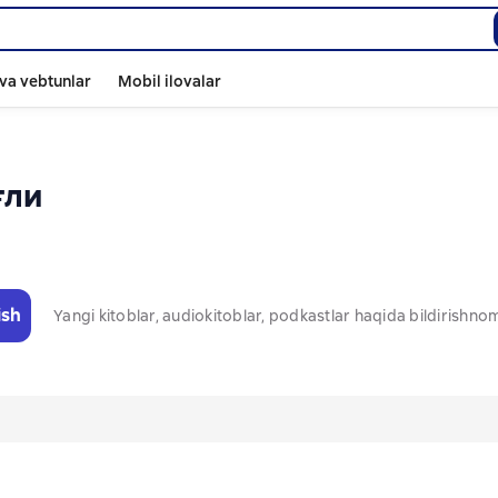
va vebtunlar
Mobil ilovalar
ғли
ish
Yangi kitoblar, audiokitoblar, podkastlar haqida bildirishn