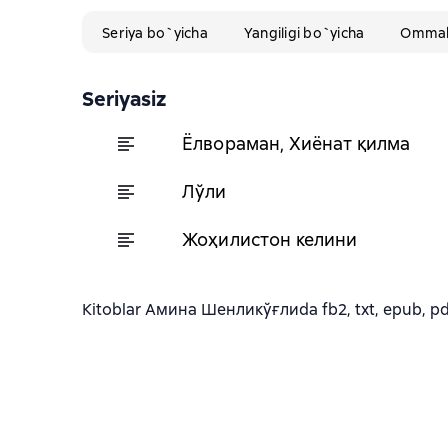
Seriya bo`yicha
Yangiligi bo`yicha
Ommabo
Seriyasiz
Ёлвораман, Хиёнат қилма
Лўли
Жоҳилистон келини
Kitoblar Амина Шенликўғлиda fb2, txt, epub, pdf 