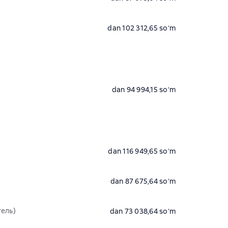
dan 102 312,65 soʻm
dan 94 994,15 soʻm
dan 116 949,65 soʻm
dan 87 675,64 soʻm
тель)
dan 73 038,64 soʻm