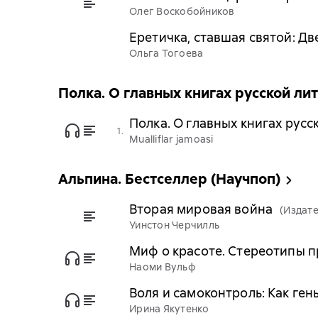
Олег Воскобойников
Еретичка, ставшая святой: Д
Ольга Тогоева
Полка. О главных книгах русской ли
Полка. О главных книгах русск
1.
Mualliflar jamoasi
Альпина. Бестселлер (Научпоп)
Вторая мировая война
(Издате
Уинстон Черчилль
Миф о красоте. Стереотипы 
Наоми Вульф
Воля и самоконтроль: Как ге
Ирина Якутенко