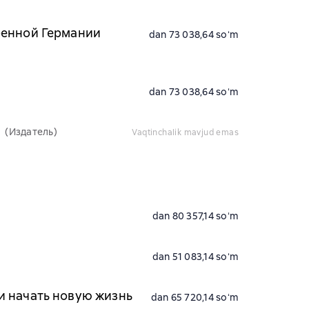
оенной Германии
dan 73 038,64 soʻm
dan 73 038,64 soʻm
(Издатель)
vaqtinchalik mavjud emas
dan 80 357,14 soʻm
dan 51 083,14 soʻm
и начать новую жизнь
dan 65 720,14 soʻm