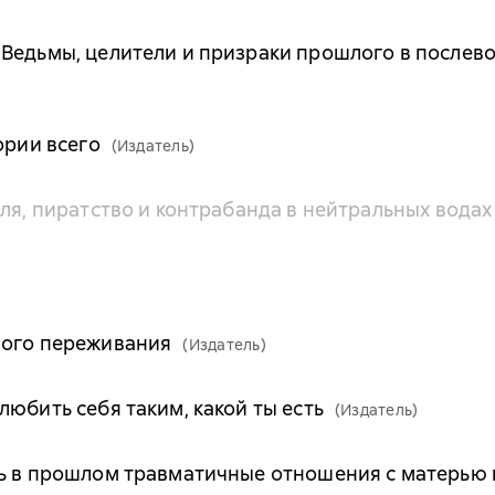
 Ведьмы, целители и призраки прошлого в послев
ории всего
(Издатель)
ля, пиратство и контрабанда в нейтральных водах
ного переживания
(Издатель)
юбить себя таким, какой ты есть
(Издатель)
ь в прошлом травматичные отношения с матерью 