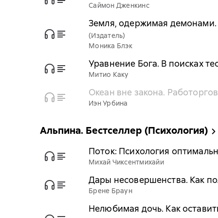
Саймон Дженкинс
Земля, одержимая демонами.
(Издатель)
Моника Блэк
Уравнение Бога. В поисках те
Митио Каку
Океан вне закона. Работоргов
Иэн Урбина
Альпина. Бестселлер (Психология)
Поток: Психология оптималь
Михай Чиксентмихайи
Дары несовершенства. Как пол
Брене Браун
Нелюбимая дочь. Как оставит