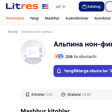
Слайдер с книгами
Слайдер с книгами
Katalog
UZ
Promokod
Yangi
Mashhur
Audiokitoblar
Komikslar 
Asosiy
Альпина нон-фикшн
Альпина нон-фи
206
ta obunachi
Yangiliklarga obuna bo`l
Kitoblar
544
Sitatalar
5298
Mashhur kitoblar