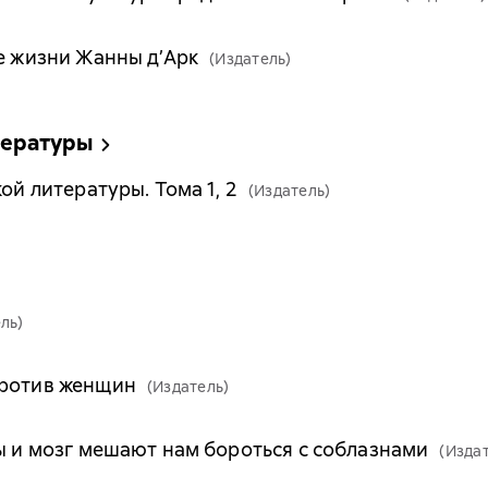
ве жизни Жанны д’Арк
(Издатель)
тературы
ой литературы. Тома 1, 2
(Издатель)
ль)
против женщин
(Издатель)
ны и мозг мешают нам бороться с соблазнами
(Изда