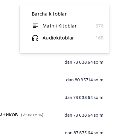
Barcha kitoblar
Matnli Kitoblar
376
dan 73 038,64 soʻm
Audiokitoblar
168
dan 73 038,64 soʻm
dan 73 038,64 soʻm
dan 80 357,14 soʻm
dan 73 038,64 soʻm
омников
(Издатель)
dan 73 038,64 soʻm
dan 87 675,64 soʻm