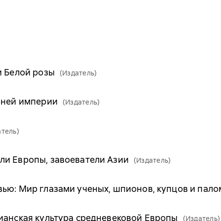
и Белой розы
(Издатель)
вней империи
(Издатель)
атель)
ли Европы, завоеватели Азии
(Издатель)
ью: Мир глазами ученых, шпионов, купцов и пал
ианская культура средневековой Европы
(Издатель)