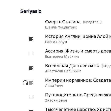
Seriyasiz
Смерть Сталина
(Издатель)
Шейла Фицпатрик
История Англии: Война Алой 
Елена Браун
Ассирия: Жизнь и смерть дре
Екатерина Маркина
Вселенная Достоевского
(Изд
Анастасия Першкина
Империи норманнов: Создате
Леви Роуч
Путеводитель по Средневеков
Энтони Бейл
Тысячелетнее царство: Христ