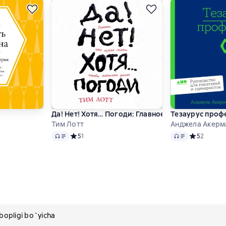
лев
Да! Нет! Хотя… Погоди: Главное, что нужно знат
Тезаурус профе
Тим Лотт
Анджела Акерма
Audio
Audio
 3,7 на основе 3 оценок
Средний рейтинг 5 на основе 1 оценок
5
1
Средний рей
5
2
pligi bo`yicha