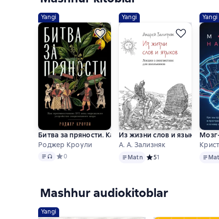
Yangi
Yangi
Yangi
Битва за пряности. Как противостояние XVI века 
Из жизни слов и языков: Ле
Мозг-
Роджер Кроули
А. А. Зализняк
Крис
Matn
, audio format mavjud
Matn
Matn
Средний рейтинг 0 на основе 0 оценок
0
Matn
Средний рейтинг 5 на ос
5
1
Ma
Mashhur audiokitoblar
Yangi