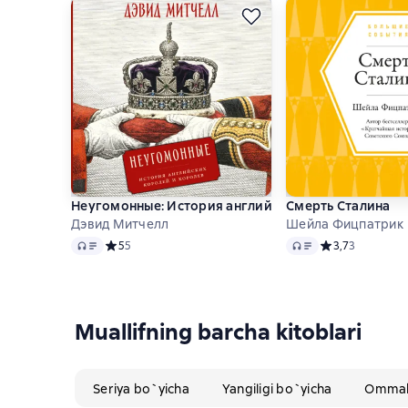
Неугомонные: История английских королей и коро
Смерть Сталина
Дэвид Митчелл
Шейла Фицпатрик
Audio
Audio
Средний рейтинг 5 на основе 5 оценок
5
5
Средний рейтинг
3,7
3
Muallifning barcha kitoblari
Seriya bo`yicha
Yangiligi bo`yicha
Ommabo