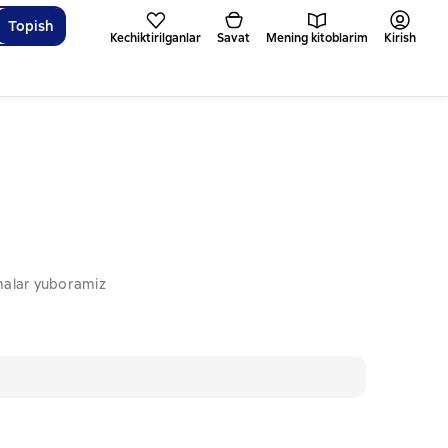
Topish
Kechiktirilganlar
Savat
Mening kitoblarim
Kirish
omalar yuboramiz