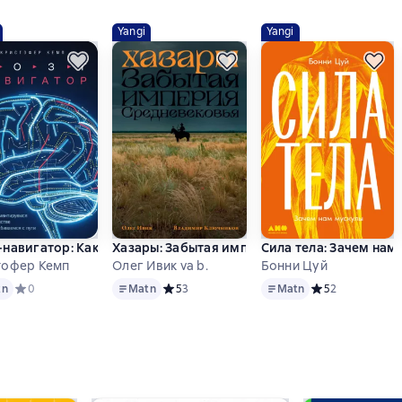
Yangi
Yangi
определило устройство современного мира
кции о лингвистике для школьников
навигатор: Как мы ориентируемся в пространстве и почему с
Хазары: Забытая империя Средневековья
Сила тела: Зачем нам
тофер Кемп
Олег Ивик va b.
Бонни Цуй
Matn
Matn
нове 1 оценок
tn
Средний рейтинг 0 на основе 0 оценок
0
Matn
Средний рейтинг 5 на основе 3 оценок
5
3
Matn
Средний рейтинг
5
2