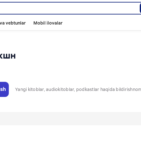
va vebtunlar
Mobil ilovalar
кшн
ish
Yangi kitoblar, audiokitoblar, podkastlar haqida bildirishn