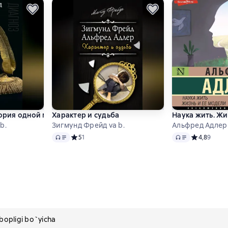
тория одной мании величия
Характер и судьба
Наука жить. Жи
b.
Зигмунд Фрейд va b.
Альфред Адлер
Audio
Audio
 0 на основе 0 оценок
Средний рейтинг 5 на основе 1 оценок
5
1
Средний рей
4,8
9
pligi bo`yicha