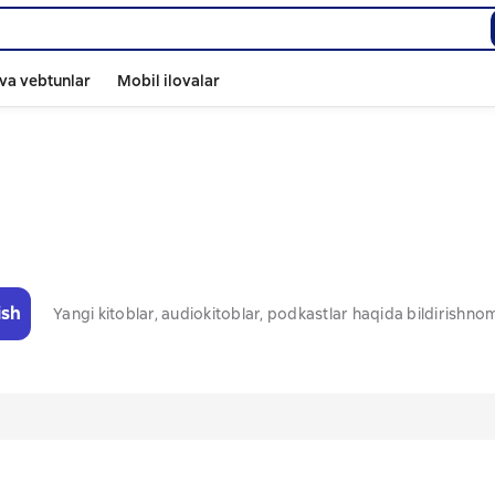
va vebtunlar
Mobil ilovalar
ish
Yangi kitoblar, audiokitoblar, podkastlar haqida bildirishn