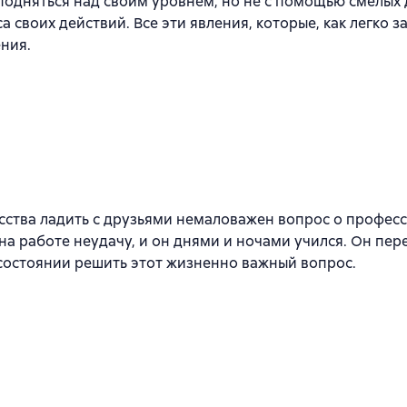
одняться над своим уровнем, но не с помощью смелых д
а своих действий. Все эти явления, которые, как легко 
ния.
ства ладить с друзьями немаловажен вопрос о профес
а работе неудачу, и он днями и ночами учился. Он пер
 состоянии решить этот жизненно важный вопрос.