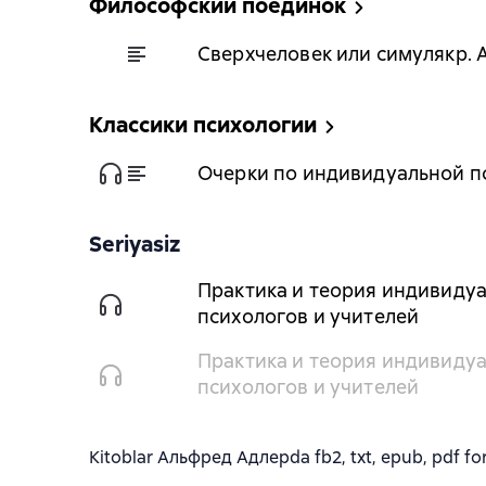
Философский поединок
Сверхчеловек или симулякр.
Классики психологии
Очерки по индивидуальной п
Seriyasiz
Практика и теория индивидуа
психологов и учителей
Практика и теория индивидуа
психологов и учителей
Kitoblar Альфред Адлерda fb2, txt, epub, pdf for