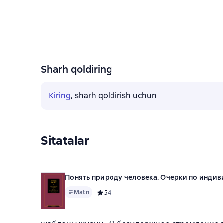
Sharh qoldiring
Kiring
, sharh qoldirish uchun
Sitatalar
Понять природу человека. Очерки по инди
Matn
Средний рейтинг 5 на основе 4 оценок
5
4