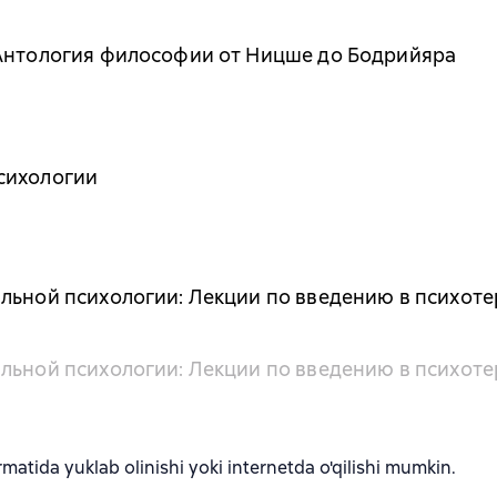
 Антология философии от Ницше до Бодрийяра
сихологии
льной психологии: Лекции по введению в психоте
льной психологии: Лекции по введению в психоте
matida yuklab olinishi yoki internetda o'qilishi mumkin.