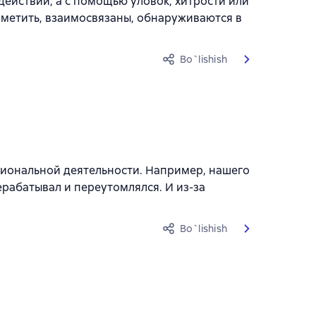
ействий, а с помощью уловок, хитрости или
заметить, взаимосвязаны, обнаруживаются в
Bo`lishish
сиональной деятельности. Например, нашего
ерабатывал и переутомлялся. И из-за
Bo`lishish