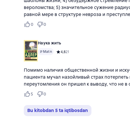
шаблоны жизни; 4) безудержное стремление п
вероломства; 5) значительное сужение радиус
равной мере в структуре невроза и преступле
0
0
Наука жить
Matn
Средний рейтинг 4,8 на основе 21 оценок
4,8
21
Помимо наличия общественной жизни и искус
пациента мучал назойливый страх потерпеть н
переутомления он пришел к выводу, что не в
5
0
Bu kitobdan 5 ta iqtibosdan