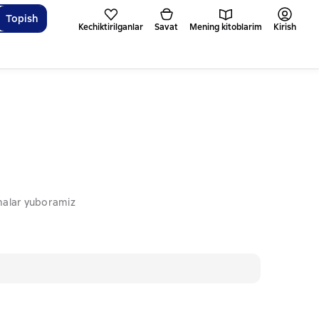
Topish
Kechiktirilganlar
Savat
Mening kitoblarim
Kirish
omalar yuboramiz