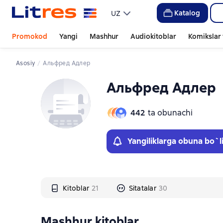
Слайдер с книгами
Слайдер с книгами
Katalog
UZ
Promokod
Yangi
Mashhur
Audiokitoblar
Komikslar 
Asosiy
Альфред Адлер
Альфред Адлер
442
ta obunachi
Yangiliklarga obuna bo`l
Kitoblar
21
Sitatalar
30
Mashhur kitoblar