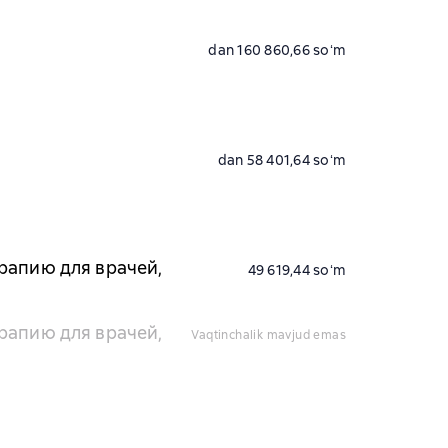
dan 160 860,66 soʻm
dan 58 401,64 soʻm
рапию для врачей,
49 619,44 soʻm
рапию для врачей,
vaqtinchalik mavjud emas