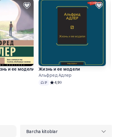
знь и ее модели
Жизнь и ее модели
Наука жить
Альфред Адлер
Альфред Ад
Audio
Audio
тинг 4,8 на основе 9 оценок
Средний рейтинг 4,9 на основе 9 оценок
4,9
9
Средний
4,7
72
Barcha kitoblar