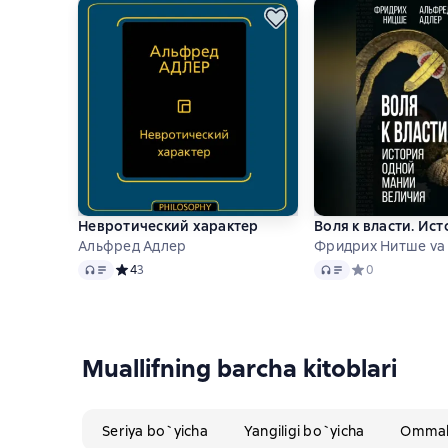
Невротический характер
Воля к власти. Ис
Альфред Адлер
Фридрих Нитше va 
Audio
Audio
Средний рейтинг 4 на основе 3 оценок
4
3
Средний рейтинг
0
Muallifning barcha kitoblari
Seriya bo`yicha
Yangiligi bo`yicha
Ommabo