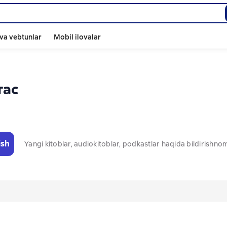
va vebtunlar
Mobil ilovalar
тас
ish
Yangi kitoblar, audiokitoblar, podkastlar haqida bildirishn