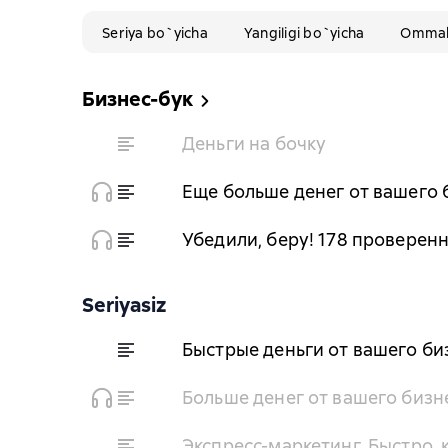
Seriya bo`yicha
Yangiligi bo`yicha
Ommabo
Бизнес-бук
Деньги на бочку
Еще больше денег от вашего 
Убедили, беру! 178 провере
Seriyasiz
Быстрые деньги от вашего би
Больше денег от вашего бизн
Экспресс-маркетинг. Быстро,