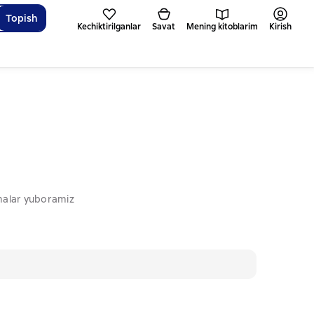
Topish
Kechiktirilganlar
Savat
Mening kitoblarim
Kirish
omalar yuboramiz