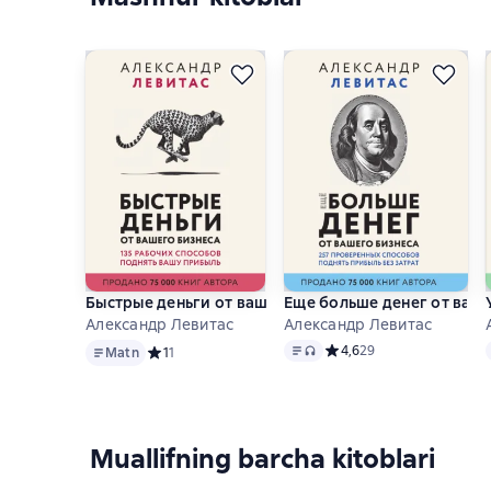
Быстрые деньги от вашего бизнеса
Еще больше денег от ваш
Александр Левитас
Александр Левитас
Matn
Matn
, audio format mavjud
Средний рейтинг 4,6 на 
4,6
29
Matn
Средний рейтинг 1 на основе 1 оценок
1
1
Muallifning barcha kitoblari