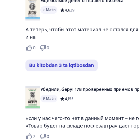
Еще больше денег от вашего бизнеса
Matn
Средний рейтинг 4,6 на основе 29 оценок
4,6
29
А теперь, чтобы этот материал не остался дл
и на
0
0
Bu kitobdan 3 ta iqtibosdan
Убедили, беру! 178 проверенных приемов 
Matn
Средний рейтинг 4,1 на основе 55 оценок
4,1
55
Если у Вас чего-то нет в данный момент – не 
«Товар будет на складе послезавтра» дает го
7
0