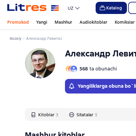
Слайдер с книгами
Katalog
UZ
Promokod
Yangi
Mashhur
Audiokitoblar
Komikslar 
Asosiy
Александр Левитас
Александр Леви
568
ta obunachi
Yangiliklarga obuna bo`l
Kitoblar
3
Sitatalar
5
Mashhur kitoblar