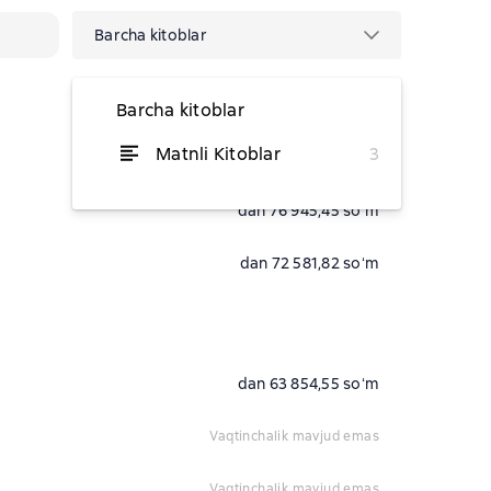
Barcha kitoblar
Barcha kitoblar
Matnli Kitoblar
3
vaqtinchalik mavjud emas
dan 76 945,45 soʻm
dan 72 581,82 soʻm
dan 63 854,55 soʻm
vaqtinchalik mavjud emas
vaqtinchalik mavjud emas