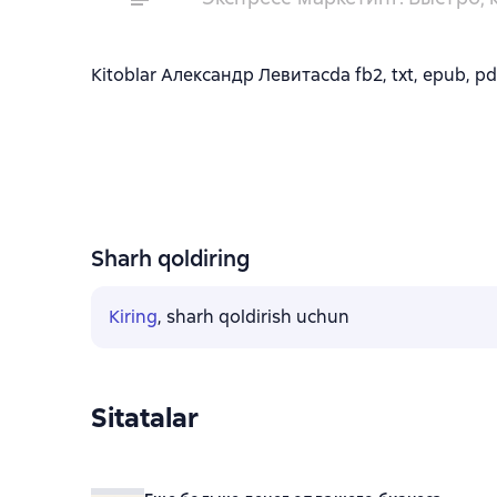
Kitoblar Александр Левитасda fb2, txt, epub, pdf
Sharh qoldiring
Kiring
, sharh qoldirish uchun
Sitatalar