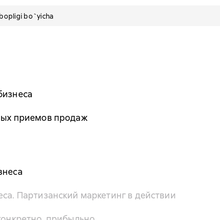
pligi bo`yicha
бизнеса
нных приемов продаж
знеса
еса. Партизанский маркетинг в действии
 конкретно, прибыльно