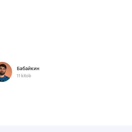
Бабайкин
11 kitob