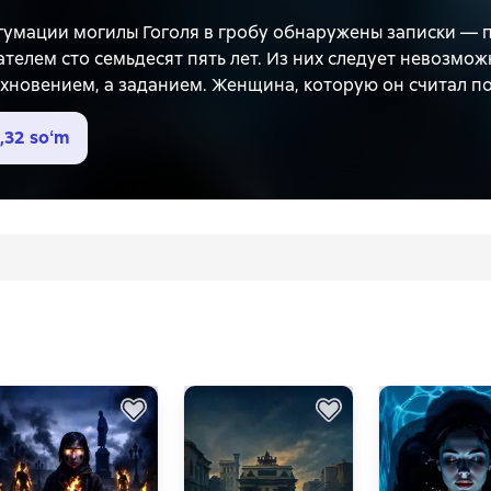
гумации могилы Гоголя в гробу обнаружены записки — 
телем сто семьдесят пять лет. Из них следует невозможн
хновением, а заданием. Женщина, которую он считал под
А единственная, которую он любил, спрятала эти записк
от блистательного Царского Села до холодной комнаты 
,32 soʻm
каждый думал, что помогает. Каждый вёл. Гоголь понял 
лолог Кандинский и офицер ФСБ Мареев получают эти з
нать. А главное — Кандинский понимает: он сам внутри 
сто семьдесят пять лет. Методы — один в один.
ние является художественным вымыслом. В основу пол