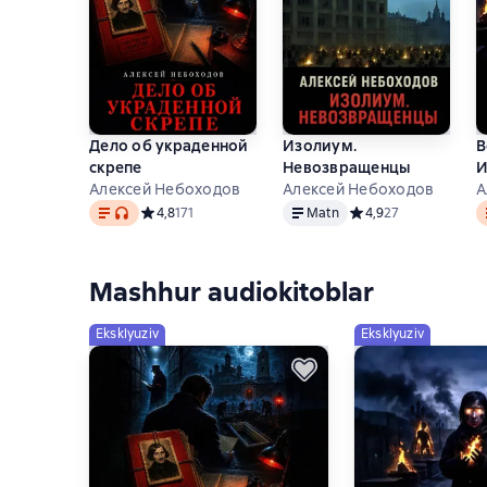
Дело об украденной
Изолиум.
В
скрепе
Невозвращенцы
И
Алексей Небоходов
Алексей Небоходов
А
Matn
, audio format mavjud
Matn
M
Средний рейтинг 4,8 на основе 171 оценок
4,8
171
Matn
Средний рейтинг 4,9 
4,9
27
Mashhur audiokitoblar
Eksklyuziv
Eksklyuziv