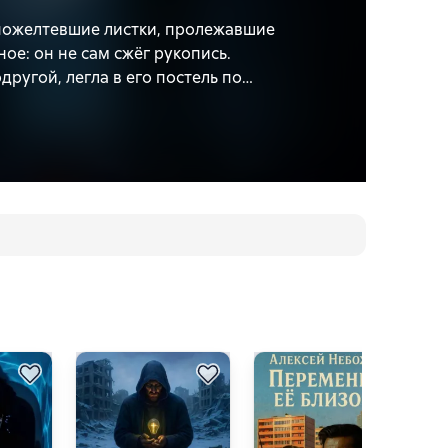
пожелтевшие листки, пролежавшие
ое: он не сам сжёг рукопись.
ругой, легла в его постель по
и в гроб.
на Никитском бульваре. Пенсион,
это слишком поздно.
аписки. То, что в них — невозможно
той же машины. Те же папки, те же
ожены реальные исторические события.