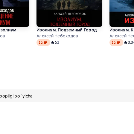
Изолиум
Изолиум. Подземный Город
Изолиум. К
дов
Алексей Небоходов
Алексей Не
Audio
Audio
тинг 5 на основе 1 оценок
Средний рейтинг 5 на основе 2 оценок
5
2
Средн
3,3
pligi bo`yicha