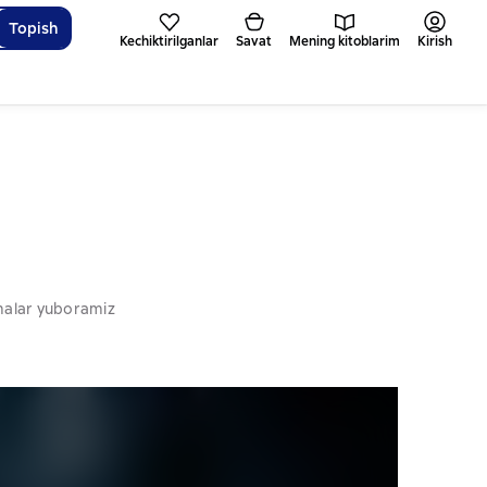
Topish
Kechiktirilganlar
Savat
Mening kitoblarim
Kirish
omalar yuboramiz