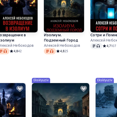
озвращение в
Изолиум.
Сотри и Помн
золиум
Подземный Город
Алексей Небо
Matn
, audio form
лексей Небоходов
Алексей Небоходов
Средний 
4,7
107
atn
, audio format mavjud
Matn
, audio format mavjud
на основе 27 оценок
Средний рейтинг 4,8 на основе 42 оценок
4,8
42
Средний рейтинг 4,8 на основе 25 оце
4,8
25
Eksklyuziv
Eksklyuziv