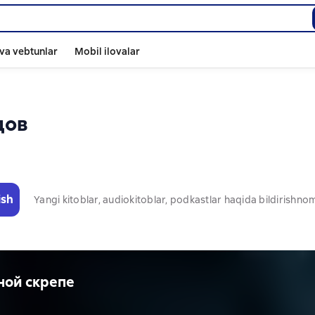
va vebtunlar
Mobil ilovalar
дов
ish
Yangi kitoblar, audiokitoblar, podkastlar haqida bildirishn
ной скрепе