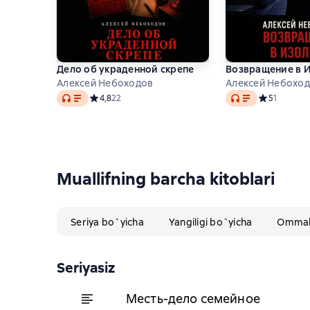
Дело об украденной скрепе
Возвращение в 
Алексей Небоходов
Алексей Небохо
Audio
Audio
Средний рейтинг 4,8 на основе 22 оценок
4,8
22
Средний рей
5
1
Muallifning barcha kitoblari
Seriya bo`yicha
Yangiligi bo`yicha
Ommabo
Seriyasiz
Месть-дело семейное