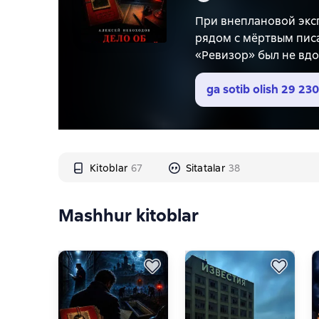
При внеплановой экс
рядом с мёртвым писа
«Ревизор» был не вдо
приказу императора. 
Двадцать один год — 
ga sotib olish
29 230
духовник, меценат — 
Москва, наши дни. Фи
осмыслить и опасно з
кураторы. Разница — 
Kitoblar
67
Sitatalar
38
Настоящее произведе
Mashhur kitoblar