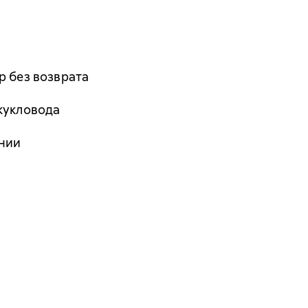
р без возврата
кукловода
нии