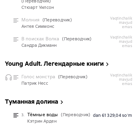
(Переводчик)
Стюарт Уилсон
vaqtinchalik
Молния
(Переводчик)
mavjud
Антея Симмонс
emas
vaqtinchalik
В поисках Волка
(Переводчик)
mavjud
Сандра Дикманн
emas
Young Adult. Легендарные книги
vaqtinchalik
Голос монстра
(Переводчик)
mavjud
Патрик Несс
emas
Туманная долина
Тёмные воды
(Переводчик)
3.
dan 61 329,04 soʻm
Кэтрин Арден