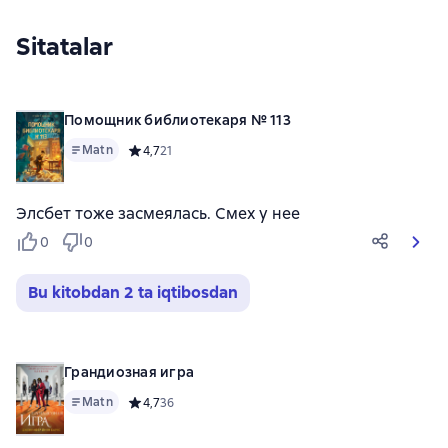
Sitatalar
Помощник библиотекаря № 113
Matn
Средний рейтинг 4,7 на основе 21 оценок
4,7
21
Элсбет тоже засмеялась. Смех у нее
0
0
Bu kitobdan 2 ta iqtibosdan
Грандиозная игра
Matn
Средний рейтинг 4,7 на основе 36 оценок
4,7
36