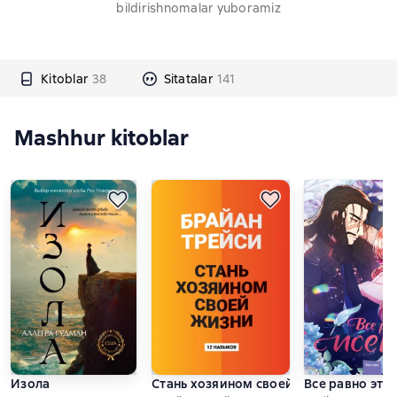
bildirishnomalar yuboramiz
Kitoblar
38
Sitatalar
141
Mashhur kitoblar
Изола
Стань хозяином своей жизни. 12 навы
Все равно это 