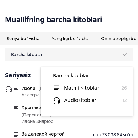
Muallifning barcha kitoblari
Seriya bo`yicha
Yangiligi bo`yicha
Ommabopligi bo`
Barcha kitoblar
Seriyasiz
Barcha kitoblar
Matnli Kitoblar
26
Изола
(Переводчик)
dan 80 357,14 soʻm
Аллегра Гудман
Audiokitoblar
12
Хроники хозяйки отеля. Том 1
dan 64 256,44 soʻm
(Переводчик)
Илона Эндрюс
За далекой чертой
dan 73 038,64 soʻm