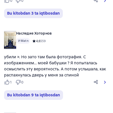
0
0
Bu kitobdan 3 ta iqtibosdan
Наследие Хоторнов
Matn
Средний рейтинг 4,6 на основе 559 оценок
4,6
559
убили ». Но зато там была фотография. С
изображением… моей бабушки ? Я попыталась
осмыслить эту вероятность. А потом услышала, как
распахнулась дверь у меня за спиной
1
0
Bu kitobdan 9 ta iqtibosdan