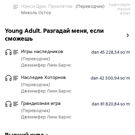
vaqtinchalik
Нэнси Дрю. Проклятие
(Переводчик)
mavjud
Миколь Остоу
emas
Young Adult. Разгадай меня, если
сможешь
Игры наследников
dan 45 228,34 soʻm
(Переводчик)
Дженнифер Линн Барнс
Наследие Хоторнов
dan 42 300,94 soʻm
(Переводчик)
Дженнифер Линн Барнс
Грандиозная игра
dan 81 820,84 soʻm
(Переводчик)
Дженнифер Линн Барнс