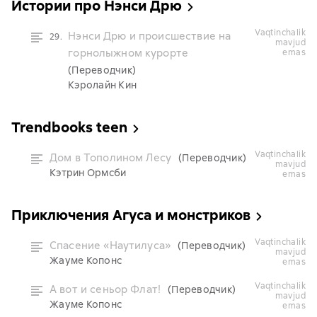
Истории про Нэнси Дрю
vaqtinchalik
Нэнси Дрю и происшествие на
29.
mavjud
горнолыжном курорте
emas
(Переводчик)
Кэролайн Кин
Trendbooks teen
vaqtinchalik
Дом в Тополином Лесу
(Переводчик)
mavjud
Кэтрин Ормсби
emas
Приключения Агуса и монстриков
vaqtinchalik
Спасение «Наутилуса»
(Переводчик)
mavjud
Жауме Копонс
emas
vaqtinchalik
А вот и сеньор Флат!
(Переводчик)
mavjud
Жауме Копонс
emas