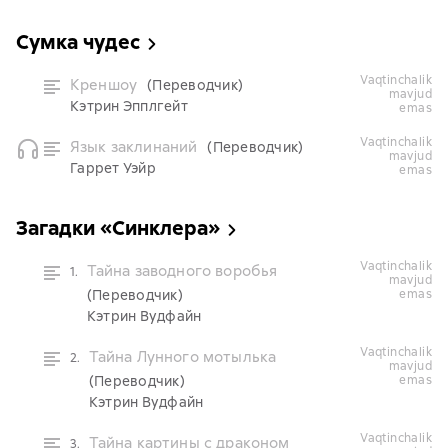
Сумка чудес
vaqtinchalik
Креншоу
(Переводчик)
mavjud
Кэтрин Эпплгейт
emas
vaqtinchalik
Язык заклинаний
(Переводчик)
mavjud
Гаррет Уэйр
emas
Загадки «Синклера»
vaqtinchalik
Тайна заводного воробья
1.
mavjud
(Переводчик)
emas
Кэтрин Вудфайн
vaqtinchalik
Тайна Лунного мотылька
2.
mavjud
(Переводчик)
emas
Кэтрин Вудфайн
vaqtinchalik
Тайна картины с драконом
3.