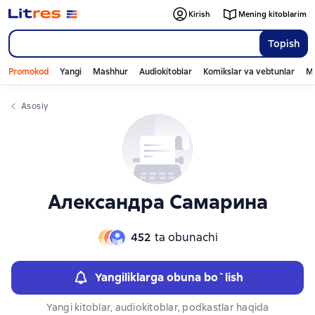
Слайдер с книгами
Слайдер с книгами
Kirish
Mening kitoblarim
Topish
Promokod
Yangi
Mashhur
Audiokitoblar
Komikslar va vebtunlar
Mo
Asosiy
Александра Самарина
452
ta obunachi
Yangiliklarga obuna bo`lish
Yangi kitoblar, audiokitoblar, podkastlar haqida