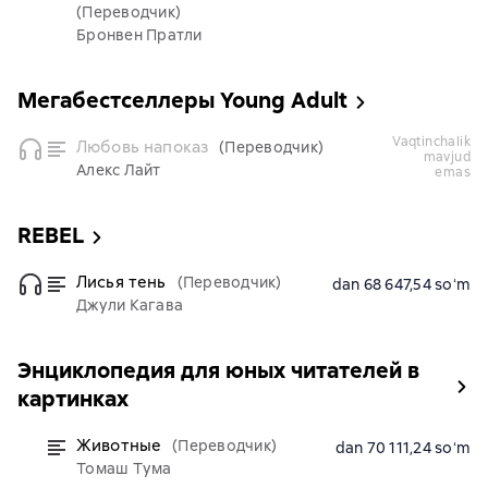
(Переводчик)
Бронвен Пратли
Мегабестселлеры Young Adult
vaqtinchalik
Любовь напоказ
(Переводчик)
mavjud
Алекс Лайт
emas
REBEL
Лисья тень
(Переводчик)
dan 68 647,54 soʻm
Джули Кагава
Энциклопедия для юных читателей в
картинках
Животные
(Переводчик)
dan 70 111,24 soʻm
Томаш Тума