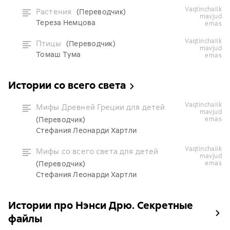
vaqtinchalik
Растения
(Переводчик)
mavjud
Тереза Немцова
emas
vaqtinchalik
Птицы
(Переводчик)
mavjud
Томаш Тума
emas
Истории со всего света
vaqtinchalik
Мифы Древней Греции для детей
mavjud
(Переводчик)
emas
Стефания Леонарди Хартли
vaqtinchalik
Мифы со всего света для детей
mavjud
(Переводчик)
emas
Стефания Леонарди Хартли
Истории про Нэнси Дрю. Секретные
файлы