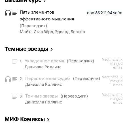
Высший курс
Пять элементов
dan 86 211,94 soʻm
эффективного мышления
(Переводчик)
Майкл Старбёрд, Эдвард Бергер
Темные звезды
vaqtinchalik
Украденное время
(Переводчик)
1.
mavjud
Даниэлла Роллинс
emas
vaqtinchalik
Переплетения судеб
(Переводчик)
2.
mavjud
Даниэлла Роллинс
emas
vaqtinchalik
Темные звезды
(Переводчик)
3.
mavjud
Даниэлла Роллинс
emas
МИФ Комиксы