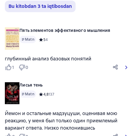
Bu kitobdan 3 ta iqtibosdan
Пять элементов эффективного мышления
Matn
Средний рейтинг 5 на основе 4 оценок
5
4
глубинный анализ базовых понятий
1
0
Лисья тень
Matn
Средний рейтинг 4,8 на основе 137 оценок
4,8
137
Йемон и остальные мадзуцуши, оценивая мою
реакцию, у меня был только один приемлемый
вариант ответа. Низко поклонившись