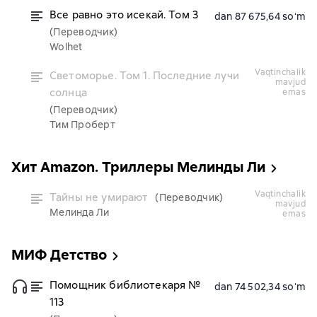
Все равно это исекай. Том 3
dan 87 675,64 soʻm
(Переводчик)
Wolhet
vaqtinchalik
Светоморье. Том 1. Последние лучи
mavjud
солнца
emas
(Переводчик)
Тим Проберт
Хит Amazon. Триллеры Мелинды Ли
vaqtinchalik
Тайны не умирают
(Переводчик)
mavjud
Мелинда Ли
emas
МИФ Детство
Помощник библиотекаря №
dan 74 502,34 soʻm
113