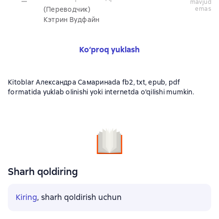
mavjud
(Переводчик)
emas
Кэтрин Вудфайн
Ko‘proq yuklash
Kitoblar Александра Самаринаda fb2, txt, epub, pdf
formatida yuklab olinishi yoki internetda o'qilishi mumkin.
Sharh qoldiring
Kiring
, sharh qoldirish uchun