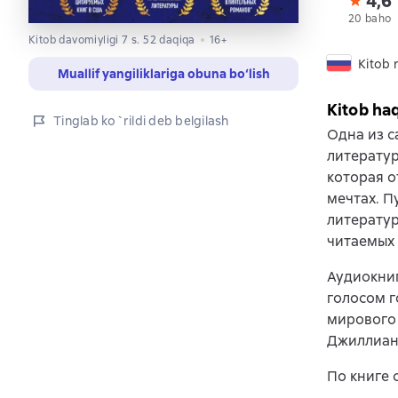
4,6
20 baho
Kitob davomiyligi 7 s. 52 daqiqa
16+
Kitob r
Muallif yangiliklariga obuna bo‘lish
Kitob ha
Tinglab ko`rildi deb belgilash
Одна из с
литерату
которая о
мечтах. П
литератур
читаемых 
Аудиокниг
голосом г
мирового 
Джиллиан
По книге 