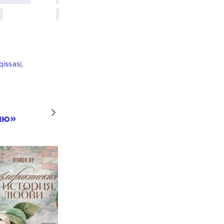
issasi
,
ию
»