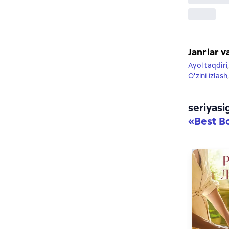
Janrlar v
Ayol taqdiri
O'zini izlash
seriyasi
«
Best B