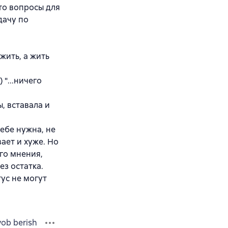
то вопросы для
дачу по
жить, а жить
"...ничего
, вставала и
тебе нужна, не
вает и хуже. Но
ого мнения,
ез остатка.
тус не могут
vob berish