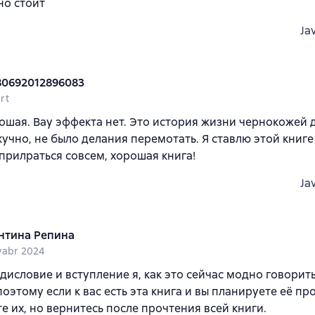
но стоит
Ja
80692012896083
rt
ошая. Вау эффекта нет. Это история жизни чернокожей 
кучно, не было делания перемотать. Я ставлю этой книге
 прилраться совсем, хорошая книга!
Ja
нтина Репина
yabr 2024
дисловие и вступление я, как это сейчас модно говорит
поэтому если к вас есть эта книга и вы планируете её про
е их, но вернитесь после прочтения всей книги.