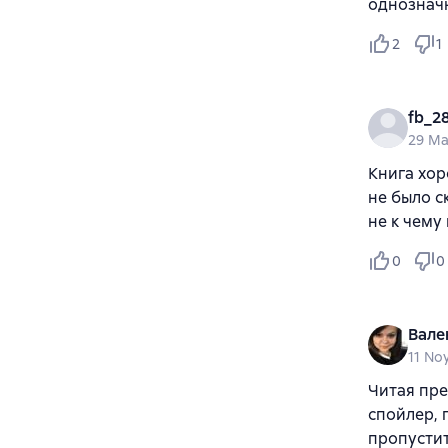
однознач
2
1
fb_2
29 Ma
Книга хор
не было с
не к чему
0
0
Вале
11 No
Читая пре
спойлер, 
пропустит