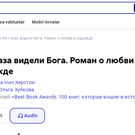
va vebtunlar
Mobil ilovalar
 
Их глаза видели Бога. Роман о любви и надежде
аза видели Бога. Роман о любви
жде
а Нил Херстон
Ольга Зубкова
iradi
«Best Book Awards. 100 книг, которые вошли в ис
n
Audio