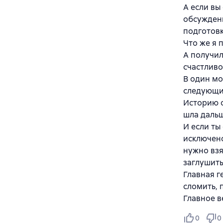
А если вы
обсуждени
подготовк
Что же я 
А получил
счастливо
В один мо
следующи
Историю о
шла дальш
И если ты
исключено
нужно взя
заглушить
Главная г
сломить, 
Главное в
0
0