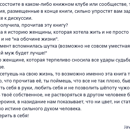
 состоите в каком-либо книжном клубе или сообществе, 
я, размещенные в конце книги, сильно упростят вам за
е к дискуссии.
получила, прочитав эту книгу?
а я историю женщины, которая хотела жить и не просто 
 и не "на обочине жизни".
мент вспомнилась шутка (возможно не совсем уместная) 
й муж будет лучше!"
 женщине, которая терпеливо сносила все удары судьбы
е.
 сетуешь на свою жизнь, то возможно именно эта книга 
, что прочитав её, ты поймешь, что все не так плохо, бы
ть себя в руки, любить себя и не позволить шёпоту чуж
 твоё собственное, не растворяться в другом человеке б
ероиня, в назидание нам показывает, что ни цвет, ни ста
по истине сильного духом человека.
ерить в себя!
Ja