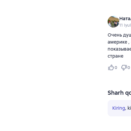
Ната
11 Iyu
Очень душ
америке ,
показывае
стране
0
0
Sharh qo
Kiring
, 