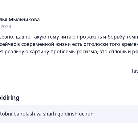
лья Мыльникова
l 2024
евно, давно такую тему читаю про жизнь и борьбу тем
 сейчас в современной жизни есть отголоски того времен
т реальную картину проблемы расизма; зто сплошь и р
Ja
ldiring
kitobni baholash va sharh qoldirish uchun