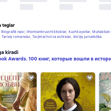
a teglar
,
Biografik nasr
,
Ilhomlantiruvchi kitoblar
,
Kuchli ayollar
,
Muhabbat q
,
Tarixiy romanslar
,
Tarjimai hol va xotiralar
,
Xorijiy jurnalistika
ga kiradi
ook Awards. 100 книг, которые вошли в истор