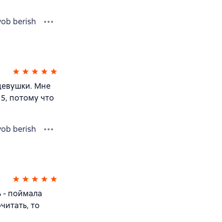
vob berish
девушки. Мне
 5, потому что
vob berish
ь - поймала
читать, то