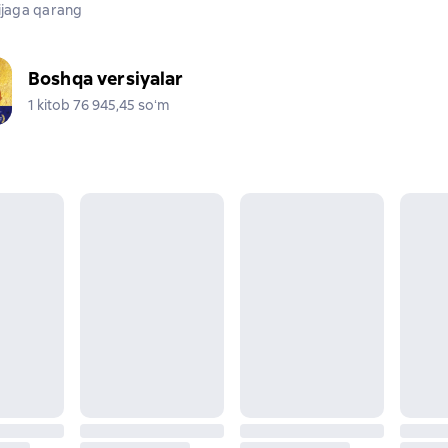
jaga qarang
Boshqa versiyalar
1 kitob 76 945,45 soʻm