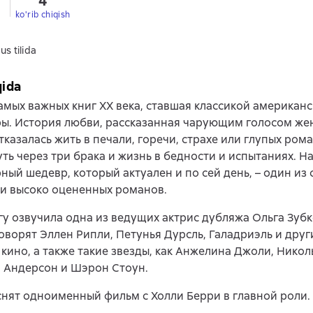
4
ko'rib chiqish
us tilida
qida
амых важных книг XX века, ставшая классикой американ
ры. История любви, рассказанная чарующим голосом ж
тказалась жить в печали, горечи, страхе или глупых ром
уть через три брака и жизнь в бедности и испытаниях. 
ный шедевр, который актуален и по сей день, – один из
и высоко оцененных романов.
у озвучила одна из ведущих актрис дубляжа Ольга Зубк
оворят Эллен Рипли, Петунья Дурсль, Галадриэль и дру
кино, а также такие звезды, как Анжелина Джоли, Никол
 Андерсон и Шэрон Стоун.
снят одноименный фильм с Холли Берри в главной роли.