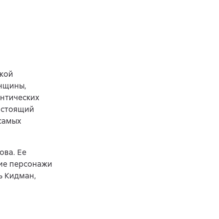
ской
енщины,
антических
Настоящий
 самых
ова. Ее
гие персонажи
ь Кидман,