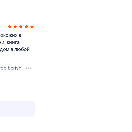
нокожих в
и, книга
ядом в любой
vob berish