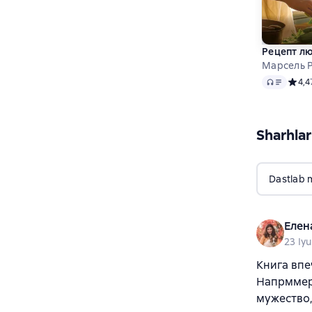
Рецепт лю
Марсель 
Audio
Средн
4,4
Sharhlar
Dastlab 
Елен
23 Iyu
Книга впе
Напрммер,
мужество,