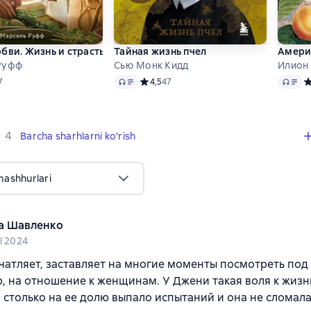
бви. Жизнь и страсть Додена Буффана
Тайная жизнь пчел
Америк
Руфф
Сью Монк Кидд
Илион
Audio
Audio
ий рейтинг 4,4 на основе 7 оценок
7
Средний рейтинг 4,5 на основе 47 оцено
4,5
47
С
,
4 sharhlar
4
Barcha sharhlarni ko'rish
mashhurlari
а Шавленко
l 2024
чатляет, заставляет на многие моменты посмотреть под
 на отношение к женщинам. У Джени такая воля к жизни
 столько на ее долю выпало испытаний и она не сломала