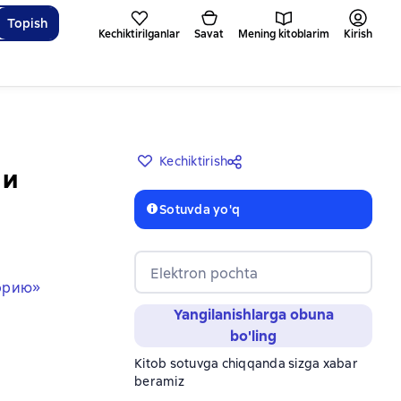
Topish
Kechiktirilganlar
Savat
Mening kitoblarim
Kirish
Kechiktirish
 и
Sotuvda yo'q
Elektron pochta
торию»
Yangilanishlarga obuna
bo'ling
Kitob sotuvga chiqqanda sizga xabar
beramiz