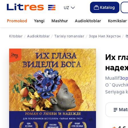
Katalog
UZ
Promokod
Yangi
Mashhur
Audiokitoblar
Komikslar 
Kitoblar
Audiokitoblar
tarixiy romanslar
Зора Нил Херстон

Их гл
наде
Muallif
Зор
O`quvchi
Seriyaga k
Mat