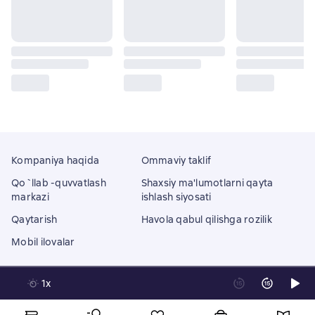
Kompaniya haqida
Ommaviy taklif
Qo`llab -quvvatlash
Shaxsiy ma'lumotlarni qayta
markazi
ishlash siyosati
Qaytarish
Havola qabul qilishga rozilik
Mobil ilovalar
1x
Litres Operations Limited
18 Mallow street co. Limerick, Ireland