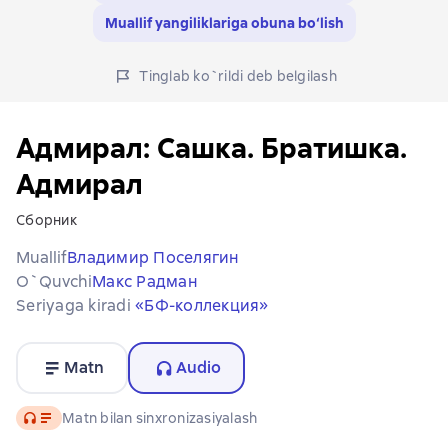
Muallif yangiliklariga obuna bo‘lish
Tinglab ko`rildi deb belgilash
Адмирал: Сашка. Братишка.
Адмирал
Сборник
Muallif
Владимир Поселягин
O`quvchi
Макс Радман
Seriyaga kiradi
«БФ-коллекция»
Matn
Audio
Audio
Matn bilan sinxronizasiyalash