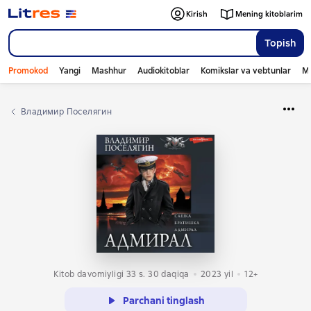
Kirish
Mening kitoblarim
Topish
Promokod
Yangi
Mashhur
Audiokitoblar
Komikslar va vebtunlar
Mo
Владимир Поселягин
Kitob davomiyligi 33 s. 30 daqiqa
2023
yil
12+
Parchani tinglash