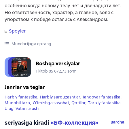
особенно когда новому телу нет и двенадцати лет.
Но ответственность, характер, а главное, воля с
упорством к победе остались с Александром.
Spoyler
Mundarijaga qarang
Boshqa versiyalar
1 kitob 85 672,73 soʻm
Janrlar va teglar
Harbiy fantastika
,
Harbiy sarguzashtlar
,
Jangovar fantastika
,
Muqobil tarix
,
O‘tmishga sayohat
,
Qotillar
,
Tarixiy fantastika
,
Ulug' Vatan urushi
seriyasiga kiradi
«
БФ-коллекция
»
Barcha