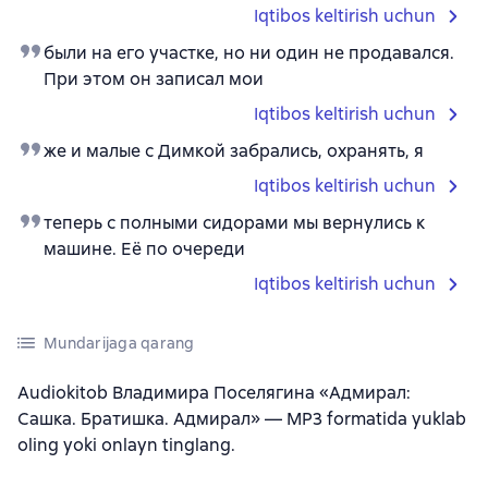
Iqtibos keltirish uchun
были на его участке, но ни один не продавался.
При этом он записал мои
Iqtibos keltirish uchun
же и малые с Димкой забрались, охранять, я
Iqtibos keltirish uchun
теперь с полными сидорами мы вернулись к
машине. Её по очереди
Iqtibos keltirish uchun
Mundarijaga qarang
Audiokitob Владимира Поселягина «Адмирал:
Сашка. Братишка. Адмирал» — MP3 formatida yuklab
oling yoki onlayn tinglang.