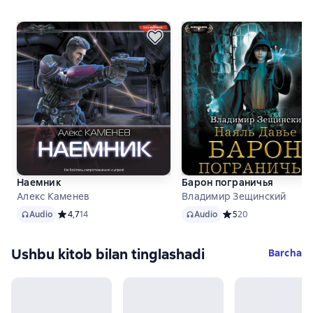
Наемник
Барон пограничья
Алекс Каменев
Владимир Зещинский
Audio
Audio
Audio
Средний рейтинг 4,7 на основе 14 оценок
4,7
14
Audio
Средний рейтинг 5 на
5
20
Ushbu kitob bilan tinglashadi
Barcha