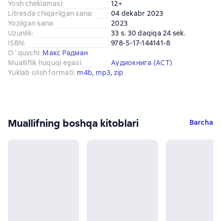
Yosh cheklamasi
:
12+
Litresda chiqarilgan sana
:
04 dekabr 2023
Yozilgan sana
:
2023
Uzunlik
:
33 s. 30 daqiqa 24 sek.
ISBN
:
978-5-17-144141-8
O`quvchi
:
Макс Радман
Mualliflik huquqi egasi
:
Аудиокнига (АСТ)
Yuklab olish formati
:
m4b
, 
mp3
, 
zip
Muallifning boshqa kitoblari
Barcha