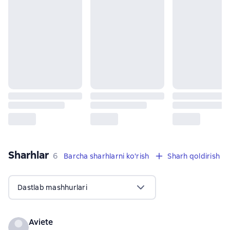
Sharhlar
,
6 sharhlar
6
Barcha sharhlarni ko'rish
Sharh qoldirish
Dastlab mashhurlari
Aviete