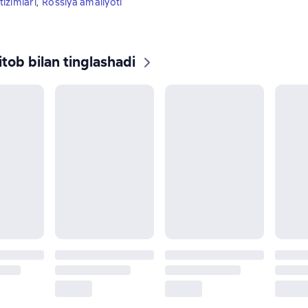
izimlari
,
Rossiya amaliyoti
tob bilan tinglashadi