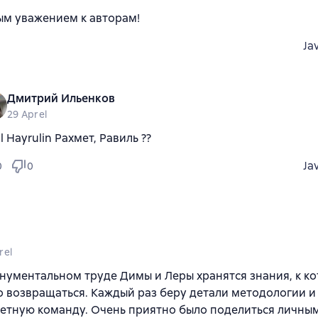
ым уважением к авторам!
Ja
Дмитрий Ильенков
29 Aprel
il Hayrulin Рахмет, Равиль ??
Ja
0
0
rel
нументальном труде Димы и Леры хранятся знания, к к
 возвращаться. Каждый раз беру детали методологии 
етную команду. Очень приятно было поделиться личны