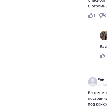
Спасибо!
С огромн
3
0
Rav
Рен
20 Ap
В этом мо
постоянно
под конкр