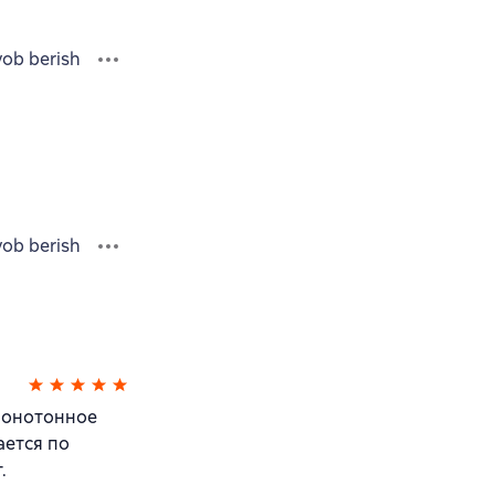
vob berish
vob berish
монотонное
ается по
.