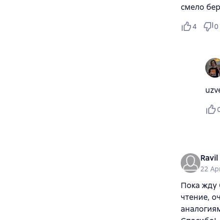
смело бер
4
0
uzv
Ravil
22 Ap
Пока жду 
чтение, о
аналогиям