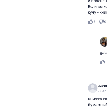
и пояснен
Если вы х
кучу - кни
5
0
gal
uzve
22 Ap
Книжка кл
бумажный 