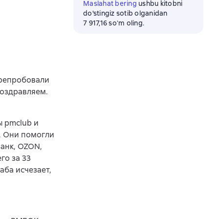
Maslahat bering
ushbu kitobni
do'stingiz sotib olganidan
7 917,16 soʻm oling.
ерепробовали
поздравляем.
 pmclub и
. Они помогли
Банк, OZON,
го за 33
аба исчезает,