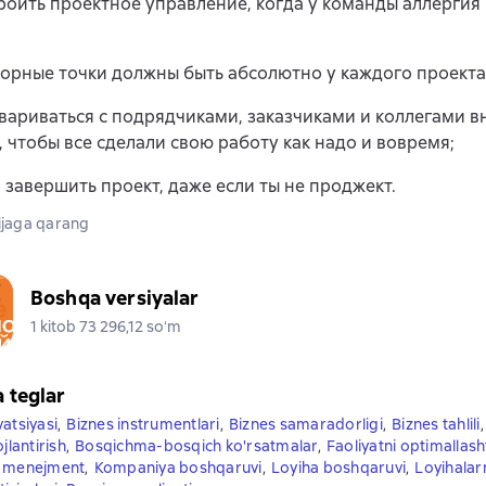
троить проектное управление, когда у команды аллергия
порные точки должны быть абсолютно у каждого проекта
овариваться с подрядчиками, заказчиками и коллегами в
 чтобы все сделали свою работу как надо и вовремя;
 завершить проект, даже если ты не проджект.
jaga qarang
Boshqa versiyalar
1 kitob 73 296,12 soʻm
a teglar
atsiyasi
,
Biznes instrumentlari
,
Biznes samaradorligi
,
Biznes tahlili
,
jlantirish
,
Bosqichma-bosqich ko'rsatmalar
,
Faoliyatni optimallash
n menejment
,
Kompaniya boshqaruvi
,
Loyiha boshqaruvi
,
Loyihalar