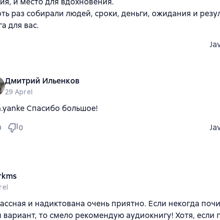
ия, и место для вдохновения.
оть раз собирали людей, сроки, деньги, ожидания и резу
га для вас.
Ja
Дмитрий Ильенков
29 Aprel
a.yanke Спасибо большое!
Ja
0
0
rkms
rel
ассная и надиктована очень приятно. Если некогда почи
вариант, то смело рекомендую аудиокнигу! Хотя, если 