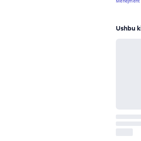
Menejment t
Ushbu ki