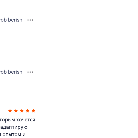
vob berish
vob berish
оторым хочется
и адаптирую
м опытом и