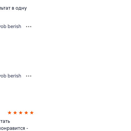
льтат в одну
vob berish
vob berish
тать
понравится -