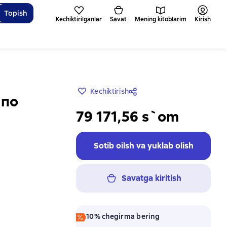
Topish
Kechiktirilganlar
Savat
Mening kitoblarim
Kirish
Kechiktirish
 по
79 171,56 s`om
Sotib oilsh va yuklab olish
Savatga kiritish
10% chegirma bering