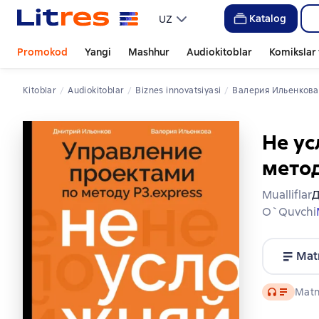
Katalog
UZ
Promokod
Yangi
Mashhur
Audiokitoblar
Komikslar 
Kitoblar
Audiokitoblar
biznes innovatsiyasi
Валерия Ильенкова
Не ус
метод
Mualliflar
Д
O`quvchi
Mat
Audio
Matn 