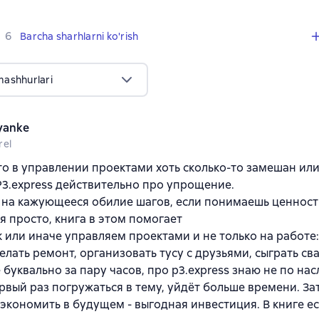
,
6 sharhlar
6
Barcha sharhlarni ko'rish
mashhurlari
.yanke
rel
кто в управлении проектами хоть сколько-то замешан ил
Р3.express действительно про упрощение.
на кажующееся обилие шагов, если понимаешь ценность
я просто, книга в этом помогает
к или иначе управляем проектами и не только на работе:
делать ремонт, организовать тусу с друзьями, сыграть сва
 буквально за пару часов, про p3.express знаю не по нас
рвый раз погружаться в тему, уйдёт больше времени. За
экономить в будущем - выгодная инвестиция. В книге ес