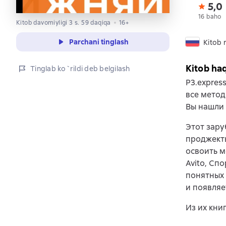
5,0
16 baho
Kitob davomiyligi 3 s. 59 daqiqa
16+
Parchani tinglash
Kitob r
Kitob ha
Tinglab ko`rildi deb belgilash
P3.expres
все метод
Вы нашли 
Этот зару
проджект
освоить м
Avito, Сп
понятных 
и появляе
Из их кни