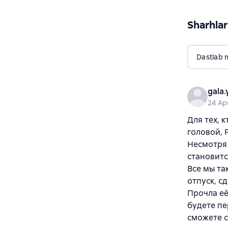
Sharhlar
Dastlab 
gala
24 Ap
Для тех, 
головой, 
Несмотря 
становитс
Все мы та
отпуск, с
Прочла её
будете пе
сможете с