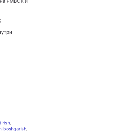
 на PMBOK и
;
нутри
tirish
,
ni boshqarish
,