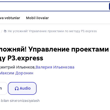
va vebtunlar
Mobil ilovalar
📚 
Не усложняй! Управление проектами по методу P3.express
ложняй! Управление проектами
у P3.express
митрий Ильенков,
Валерия Ильенкова
Максим Доронин
n
Audio
bilan sinxronizasiyalash