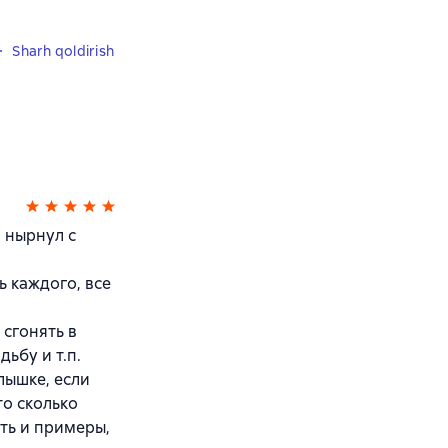
Sharh qoldirish
и нырнул с
 каждого, все
 сгонять в
дьбу и т.п.
лышке, если
то сколько
ть и примеры,