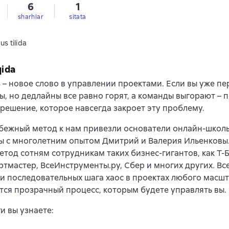
6
1
sharhlar
sitata
us tilida
qida
s – новое слово в управлении проектами. Если вы уже п
ы, но дедлайны все равно горят, а команды выгорают – 
решение, которое навсегда закроет эту проблему.
бежный метод к нам привезли основатели онлайн-школы
ы с многолетним опытом Дмитрий и Валерия Ильенковы
етод сотням сотрудникам таких бизнес-гигантов, как Т-
ортмастер, ВсеИнструменты.ру, Сбер и многих других. Все
и последовательных шага хаос в проектах любого масшт
тся прозрачный процесс, которым будете управлять вы.
ги вы узнаете: