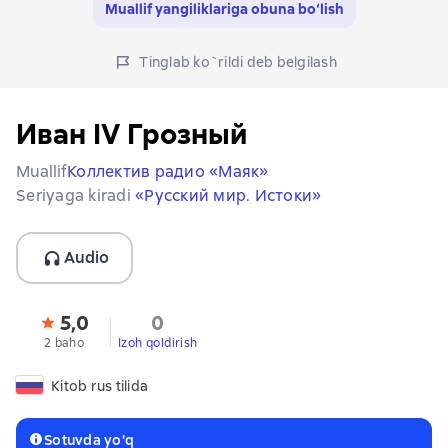
Muallif yangiliklariga obuna bo‘lish
Tinglab ko`rildi deb belgilash
Иван IV Грозный
Muallif
Коллектив радио «Маяк»
Seriyaga kiradi
«Русский мир. Истоки»
Audio
5,0
0
2 baho
Izoh qoldirish
Kitob rus tilida
Sotuvda yo'q