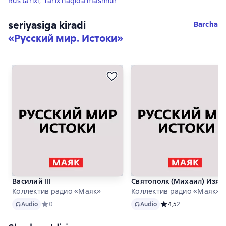
Rus tarixi
,
Tarix haqida mashhur
seriyasiga kiradi
Barcha
«
Русский мир. Истоки
»
Василий III
Святополк (Михаил) Изяс
Коллектив радио «Маяк»
Коллектив радио «Маяк»
Audio
Audio
Audio
Средний рейтинг 0 на основе 0 оценок
0
Audio
Средний рейтинг 4,5 
4,5
2