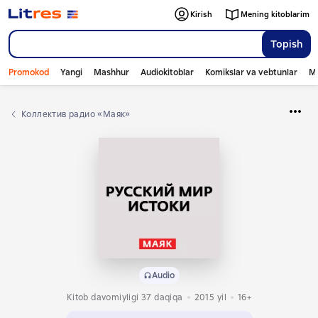
Kirish
Mening kitoblarim
Topish
Promokod
Yangi
Mashhur
Audiokitoblar
Komikslar va vebtunlar
Mo
Коллектив радио «Маяк»
Audio
Kitob davomiyligi 37 daqiqa
2015
yil
16+