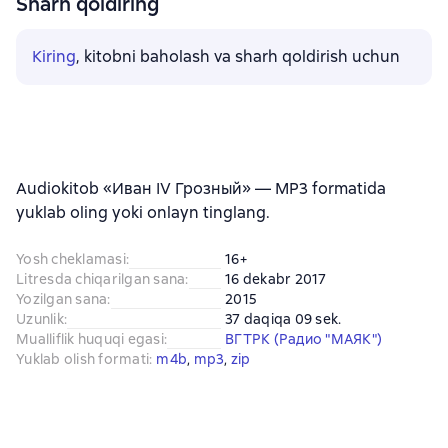
Sharh qoldiring
Kiring
, kitobni baholash va sharh qoldirish uchun
Audiokitob «Иван IV Грозный» — MP3 formatida
yuklab oling yoki onlayn tinglang.
Yosh cheklamasi
:
16+
Litresda chiqarilgan sana
:
16 dekabr 2017
Yozilgan sana
:
2015
Uzunlik
:
37 daqiqa 09 sek.
Mualliflik huquqi egasi
:
ВГТРК (Радио "МАЯК")
Yuklab olish formati
:
m4b
, 
mp3
, 
zip