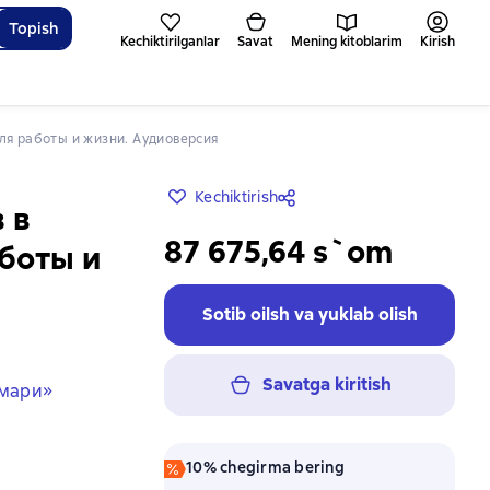
Topish
Kechiktirilganlar
Savat
Mening kitoblarim
Kirish
для работы и жизни. Аудиоверсия
Kechiktirish
 в
87 675,64 s`om
боты и
Sotib oilsh va yuklab olish
Savatga kiritish
ммари»
10% chegirma bering