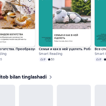
огатства. Преобразующее руководство по созданию жизни ва
Семья и как в ней уцелеть. Робин Скин
Все сл
ding
Smart Reading
Smart 
Audio
Audio
ий рейтинг 3,6 на основе 15 оценок
15
Средний рейтинг 5 на основе 3 оценок
5
3
С
tob bilan tinglashadi