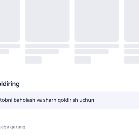
ldiring
kitobni baholash va sharh qoldirish uchun
jaga qarang