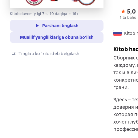
5,0
Kitob davomiyligi 7 s. 10 daqiqa
16+
1 ta baho
Parchani tinglash
Kitob r
Muallif yangiliklariga obuna bo‘lish
Kitob ha
Tinglab ko`rildi deb belgilash
Сборник с
каждому, 
так и в л
конкретно
грани.
Здесь – т
доверия и
которая п
хочет глу
профессии