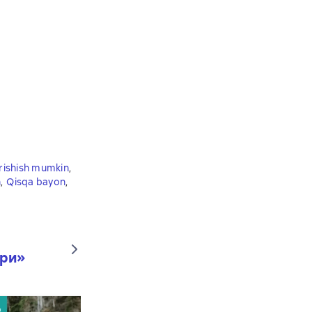
rishish mumkin
,
h
,
Qisqa bayon
,
ари
»