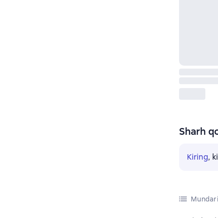
Sharh qo
Kiring
, 
Mundari