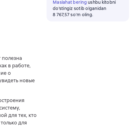
Maslahat bering
ushbu kitobni
do'stingiz sotib olganidan
8 767,57 soʻm oling.
т полезна
ак в работе,
ние о
увидеть новые
построения
систему,
ой для тех, кто
 только для