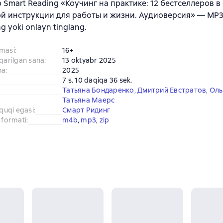
b Smart Reading «Коучинг на практике: 12 бестселлеров в
й инструкции для работы и жизни. Аудиоверсия» — MP3
ng yoki onlayn tinglang.
amasi
:
16+
iqarilgan sana
:
13 oktyabr 2025
na
:
2025
7 s. 10 daqiqa 36 sek.
Татьяна Бондаренко
,
Дмитрий Евстратов
,
Оль
Татьяна Маерс
uquqi egasi
:
Смарт Ридинг
 formati
:
m4b
, 
mp3
, 
zip