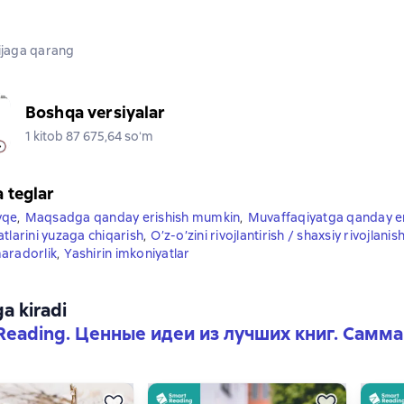
jaga qarang
Boshqa versiyalar
1 kitob 87 675,64 soʻm
a teglar
vqe
,
Maqsadga qanday erishish mumkin
,
Muvaffaqiyatga qanday e
tlarini yuzaga chiqarish
,
O’z-o’zini rivojlantirish / shaxsiy rivojlanis
aradorlik
,
Yashirin imkoniyatlar
ga kiradi
Reading. Ценные идеи из лучших книг. Самм