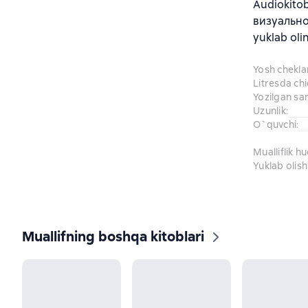
Audiokito
визуально
yuklab oli
Yosh chekl
Litresda ch
Yozilgan sa
Uzunlik
:
O`quvchi
:
Mualliflik h
Yuklab olish
Muallifning boshqa kitoblari