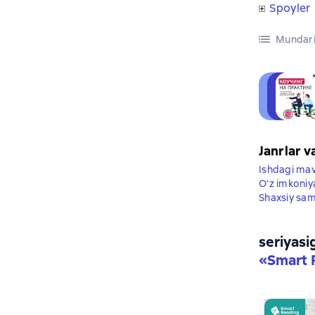
Spoyler
Mundari
Janrlar v
Ishdagi ma
O‘z imkoniya
Shaxsiy sam
seriyasi
«
Smart 