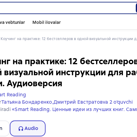
va vebtunlar
Mobil ilovalar
 
Коучинг на практике: 12 бестселлеров в одной визуальной инструкции 
нг на практике: 12 бестселлеров
 визуальной инструкции для ра
. Аудиоверсия
rt Reading
r
Татьяна Бондаренко,
Дмитрий Евстратов
va 2 o'quvchi
iradi
«Smart Reading. Ценные идеи из лучших книг. Са
n
Audio