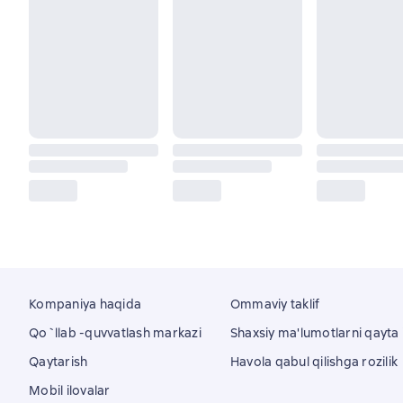
Kompaniya haqida
Ommaviy taklif
Qo`llab -quvvatlash markazi
Shaxsiy ma'lumotlarni qayta i
Qaytarish
Havola qabul qilishga rozilik
Mobil ilovalar