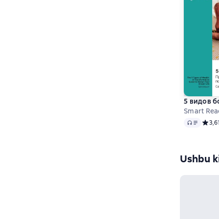
5 видов б
Smart Rea
Audio
Средн
3,6
Ushbu ki