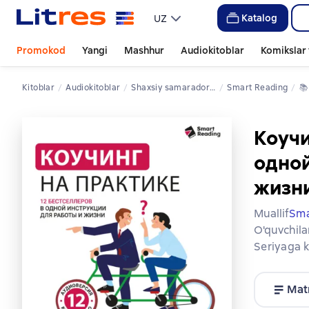
Katalog
UZ
Promokod
Yangi
Mashhur
Audiokitoblar
Komikslar 
Kitoblar
Audiokitoblar
shaxsiy samaradorlik
Smart Reading
📚
Коучи
одной
жизни
Muallif
Sma
O'quvchila
Seriyaga k
Mat