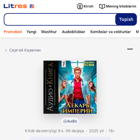
Kirish
Mening kitoblarim
Topish
Promokod
Yangi
Mashhur
Audiokitoblar
Komikslar va vebtunlar
Mo
Сергей Карелин
Audio
Kitob davomiyligi 9 s. 06 daqiqa
2025
yil
16+