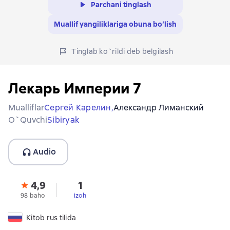
Parchani tinglash
Muallif yangiliklariga obuna bo‘lish
Tinglab ko`rildi deb belgilash
Лекарь Империи 7
Mualliflar
Сергей Карелин,
Александр Лиманский
O`quvchi
Sibiryak
Audio
4,9
1
98 baho
izoh
Kitob rus tilida