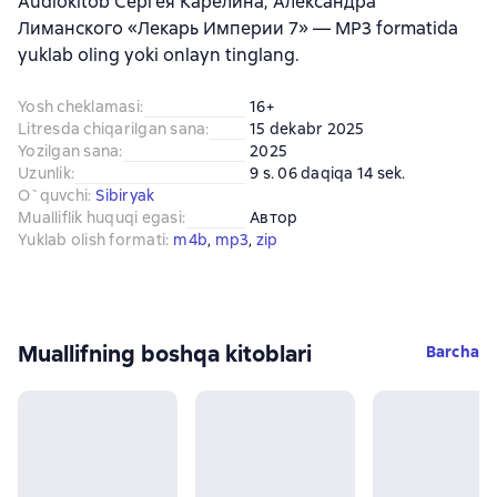
Audiokitob Сергея Карелина, Александра
Лиманского «Лекарь Империи 7» — MP3 formatida
yuklab oling yoki onlayn tinglang.
Yosh cheklamasi
:
16+
Litresda chiqarilgan sana
:
15 dekabr 2025
Yozilgan sana
:
2025
Uzunlik
:
9 s. 06 daqiqa 14 sek.
O`quvchi
:
Sibiryak
Mualliflik huquqi egasi
:
Автор
Yuklab olish formati
:
m4b
, 
mp3
, 
zip
Muallifning boshqa kitoblari
Barcha