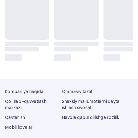
Kompaniya haqida
Ommaviy taklif
Qo`llab -quvvatlash
Shaxsiy ma'lumotlarni qayta
markazi
ishlash siyosati
Qaytarish
Havola qabul qilishga rozilik
Mobil ilovalar