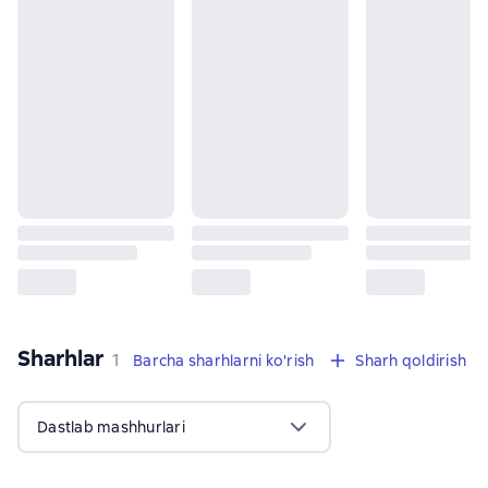
Sharhlar
,
1 sharh
1
Barcha sharhlarni ko'rish
Sharh qoldirish
Dastlab mashhurlari