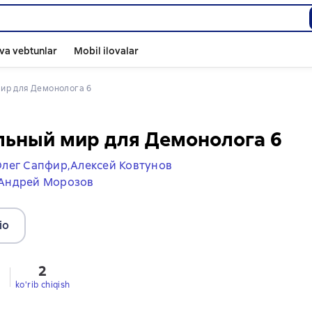
va vebtunlar
Mobil ilovalar
мир для Демонолога 6
льный мир для Демонолога 6
лег Сапфир,
Алексей Ковтунов
Андрей Морозов
io
2
ko'rib chiqish