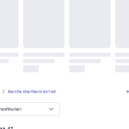
,
2 sharhlar
2
Barcha sharhlarni ko'rish
mashhurlari
yxa_47