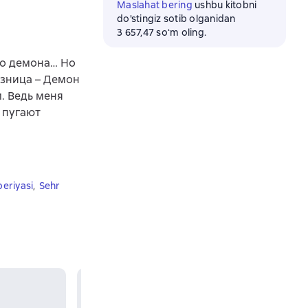
Maslahat bering
ushbu kitobni
do'stingiz sotib olganidan
3 657,47 soʻm oling.
го демона… Но
азница – Демон
. Ведь меня
 пугают
eriyasi
,
Sehr