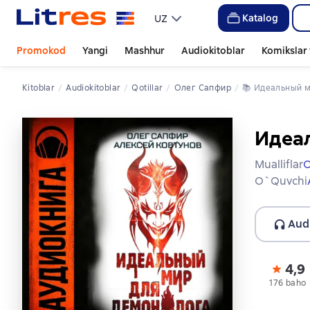
Katalog
UZ
Promokod
Yangi
Mashhur
Audiokitoblar
Komikslar 
Kitoblar
Audiokitoblar
qotillar
Олег Сапфир
📚 
Идеальный 
Идеа
Mualliflar
О
O`quvchi
Aud
4,9
176 baho