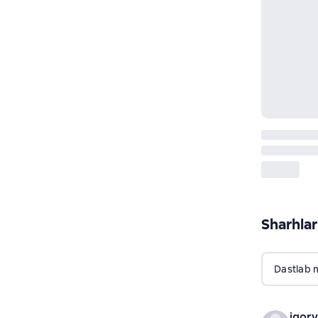
Sharhlar
Dastlab 
igor