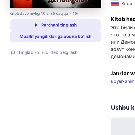
Kitob r
Kitob davomiyligi 10 s. 36 daqiqa
16+
Kitob ha
Parchani tinglash
Это были 
что-то в 
Muallif yangiliklariga obuna bo‘lish
или Демон
зовут Кон
Tinglab ko`rildi deb belgilash
демонами,
Janrlar v
Boyar-anim
Ushbu ki