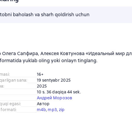
kitobni baholash va sharh qoldirish uchun
b Олега Сапфира, Алексея Ковтунова «Идеальный мир д
ormatida yuklab oling yoki onlayn tinglang.
amasi
:
16+
iqarilgan sana
:
19 sentyabr 2025
na
:
2025
10 s. 36 daqiqa 44 sek.
Андрей Морозов
uquqi egasi
:
Автор
 formati
:
m4b
, 
mp3
, 
zip