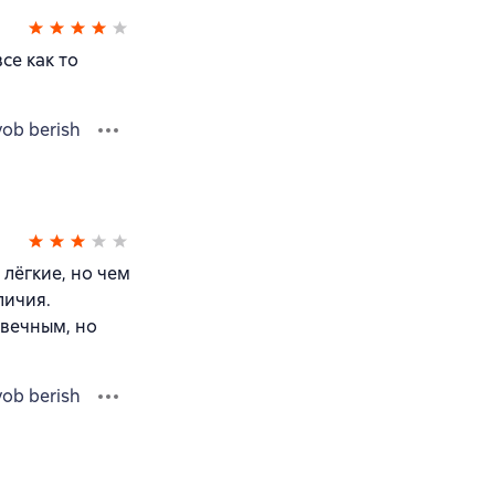
се как то
vob berish
 лёгкие, но чем
личия.
овечным, но
vob berish