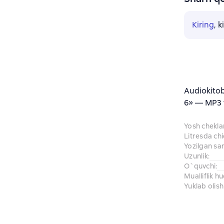
Kiring
, 
Audiokito
6» — MP3 f
Yosh chekl
Litresda ch
Yozilgan sa
Uzunlik
:
O`quvchi
:
Mualliflik h
Yuklab olish