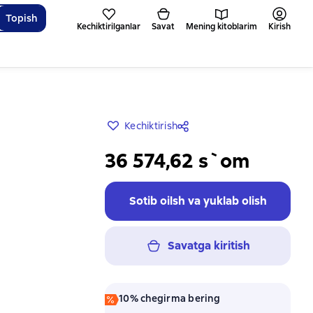
Topish
Kechiktirilganlar
Savat
Mening kitoblarim
Kirish
Kechiktirish
36 574,62 s`om
Sotib oilsh va yuklab olish
Savatga kiritish
10% chegirma bering