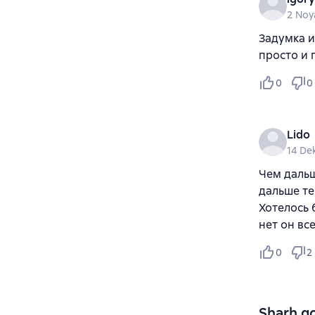
2 Noy
Задумка и
просто и 
0
0
Lido
14 De
Чем дальш
дальше те
Хотелось 
нет он все
0
2
Sharh qo