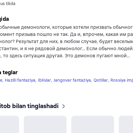
us tilida
qida
обычные демонологи, которые хотели призвать обычно
момент призыва пошло не так. Да и, впрочем, какая им р
олог? Результат для них, в любом случае, будет веселым
стантин, и я не рядовой демонолог… Если обычно людей
 то здесь ситуация другая. Это демонов пугают мной…
a teglar
e
,
Hazilli fantaziya
,
Iblislar
,
Jangovar fantaziya
,
Qotillar
,
Rossiya imp
tob bilan tinglashadi