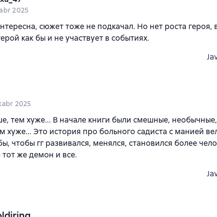
abr 2025
нтересна, сюжет тоже не подкачал. Но нет роста героя, в
герой как бы и не участвует в событиях.
Ja
kabr 2025
е, тем хуже... В начале книги были смешные, необычные,
м хуже... Это история про больного садиста с манией ве
бы, чтобы гг развивался, менялся, становился более чел
 тот же демон и все.
Ja
ldiring