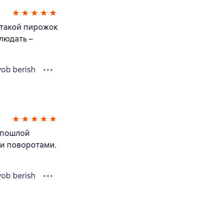
, такой пирожок
людать –
vob berish
непошлой
ми поворотами.
vob berish