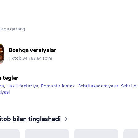
jaga qarang
Boshqa versiyalar
1 kitob 34 763,64 soʻm
a teglar
ira
,
Hazilli fantaziya
,
Romantik fentezi
,
Sehrli akademiyalar
,
Sehrli d
iyasi
tob bilan tinglashadi