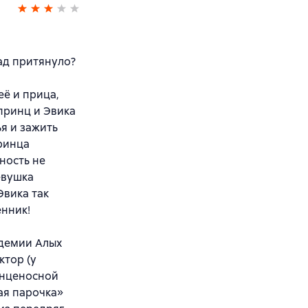
зад притянуло?
её и прица,
 принц и Эвика
ья и зажить
ринца
ность не
евушка
Эвика так
енник!
адемии Алых
ктор (у
енценосной
ая парочка»