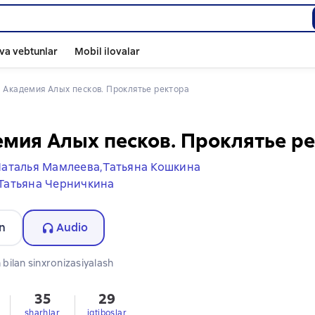
va vebtunlar
Mobil ilovalar
 
Академия Алых песков. Проклятье ректора
мия Алых песков. Проклятье р
аталья Мамлеева,
Татьяна Кошкина
Татьяна Черничкина
n
Audio
bilan sinxronizasiyalash
35
29
sharhlar
iqtiboslar