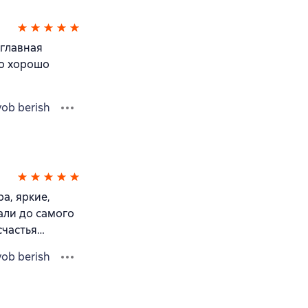
 главная
но хорошо
vob berish
а, яркие,
али до самого
счастья…
vob berish