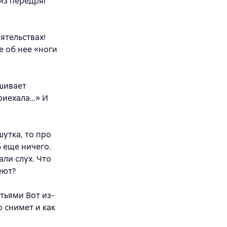
 из передряг
ятельствах!
е об нее «ноги
шивает
риехала…» И
шутка, то про
б еще ничего.
али слух. Что
еют?
тьями Вот из-
о снимет и как