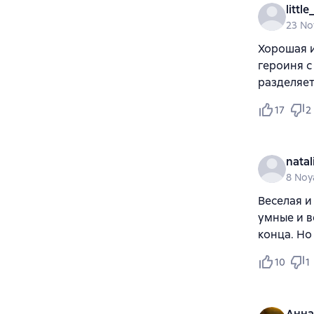
littl
23 No
Хорошая и
героиня с
разделяет
17
2
natal
8 Noy
Веселая и
умные и в
конца. Но
10
1
Анна