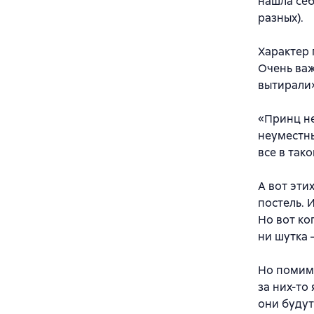
нашла себ
разных).
Характер 
Очень важ
вытирали»
«Принц не
неуместны
все в тако
А вот эти
постель. 
Но вот ко
ни шутка 
Но помимо
за них-то
они будут