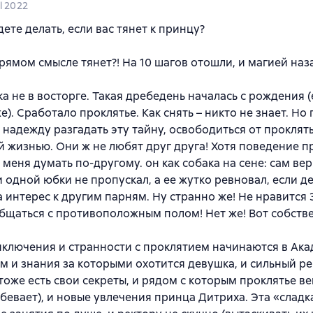
l 2022
дете делать, если вас тянет к принцу?
прямом смысле тянет?! На 10 шагов отошли, и магией на
ка не в восторге. Такая дребедень началась с рождения (
е). Сработало проклятье. Как снять – никто не знает. Но
 надежду разгадать эту тайну, освободиться от проклят
 жизнью. Они ж не любят друг друга! Хотя поведение п
 меня думать по-другому. он как собака на сене: сам вер
и одной юбки не пропускал, а ее жутко ревновал, если д
 интерес к другим парням. Ну странно же! Не нравится 
бщаться с противоположным полом! Нет же! Вот собств
иключения и странности с проклятием начинаются в Ак
ам и знания за которыми охотится девушка, и сильный ре
тоже есть свои секреты, и рядом с которым проклятье в
бевает), и новые увлечения принца Дитриха. Эта «сладк