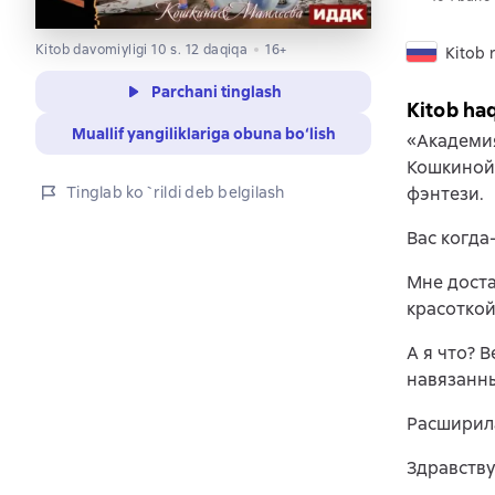
Kitob davomiyligi 10 s. 12 daqiqa
16+
Kitob r
Parchani tinglash
Kitob ha
Muallif yangiliklariga obuna bo‘lish
«Академия
Кошкиной
Tinglab ko`rildi deb belgilash
фэнтези.
Вас когда
Мне доста
красоткой
А я что? 
навязанн
Расширил
Здравству