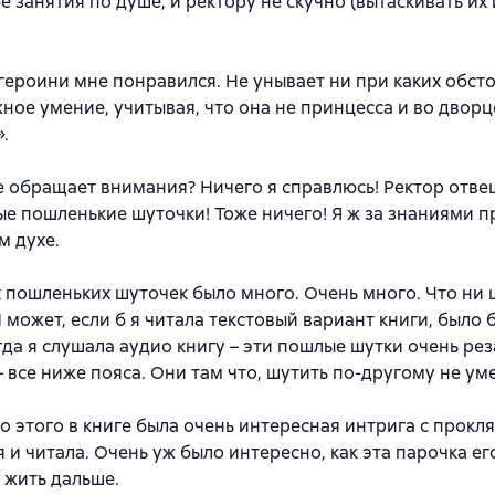
е занятия по душе, и ректору не скучно (вытаскивать их
героини мне понравился. Не унывает ни при каких обсто
ное умение, учитывая, что она не принцесса и во дворц
.
 обращает внимания? Ничего я справлюсь! Ректор отве
е пошленькие шуточки! Тоже ничего! Я ж за знаниями п
м духе.
х пошленьких шуточек было много. Очень много. Что ни 
И может, если б я читала текстовый вариант книги, было 
гда я слушала аудио книгу – эти пошлые шутки очень рез
– все ниже пояса. Они там что, шутить по-другому не ум
 этого в книге была очень интересная интрига с прокля
 я и читала. Очень уж было интересно, как эта парочка ег
 жить дальше.