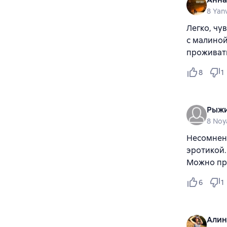
8 Yan
Легко, чу
с малиной
проживать
8
1
Рыж
8 Noy
Несомненн
эротикой.
Можно пр
6
1
Алин