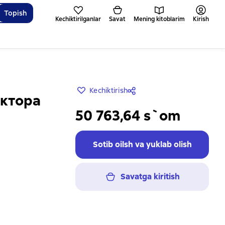
Topish
Kechiktirilganlar
Savat
Mening kitoblarim
Kirish
Kechiktirish
ектора
50 763,64 s`om
Sotib oilsh va yuklab olish
Savatga kiritish