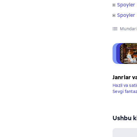
Spoyler
Spoyler
Mundari
Janrlar v
Hazil va sat
Sevgi fantaz
Ushbu ki