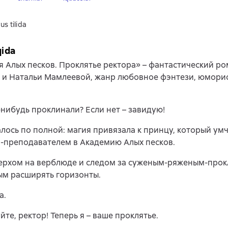
us tilida
qida
 Алых песков. Проклятье ректора» – фантастический ро
 и Натальи Мамлеевой, жанр любовное фэнтези, юмори
-нибудь проклинали? Если нет – завидую!
лось по полной: магия привязала к принцу, который умч
-преподавателем в Академию Алых песков.
Верхом на верблюде и следом за суженым-ряженым-прок
ым расширять горизонты.
а.
йте, ректор! Теперь я – ваше проклятье.