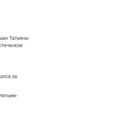
ман Татьяны
стическое
ался за
лятьем-