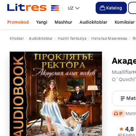
Katalog
UZ
Promokod
Yangi
Mashhur
Audiokitoblar
Komikslar 
Kitoblar
Audiokitoblar
hazilli fantaziya
Наталья Мамлеева
📚
Акаде
Mualliflar
Н
O`quvchi
Mat
Audio
Matn 
4,8
404 baho