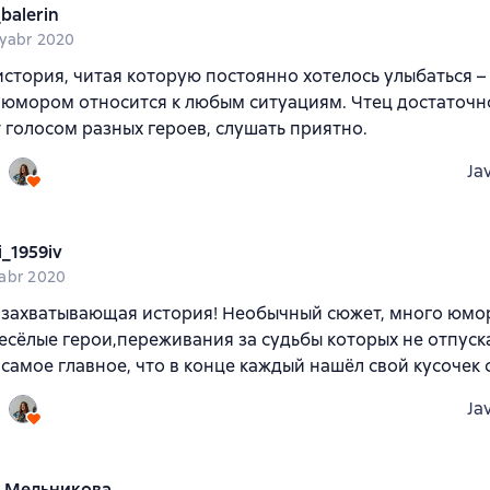
e_balerin
yabr 2020
стория, читая которую постоянно хотелось улыбаться –
 юмором относится к любым ситуациям. Чтец достаточ
 голосом разных героев, слушать приятно.
Ja
i_1959iv
abr 2020
 захватывающая история! Необычный сюжет, много юмор
есёлые герои,переживания за судьбы которых не отпуск
 самое главное, что в конце каждый нашёл свой кусочек 
Ja
 Мельникова