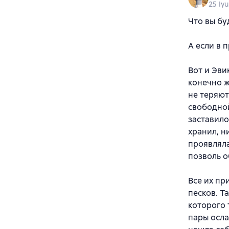
25 Iyu
Что вы бу
А если в 
Вот и Эви
конечно ж
не теряют
свободной
заставило
хранил, н
проявляла
позволь о
Все их пр
песков. Т
которого 
пары осла