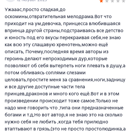
Ужааас,просто сладкая,до
оскомины,отвратительная мелодрама.Вот что
приходит на ум,девочка, принцесса влюбившаяся
впринца другой страны,подстраиваясь все детство
и юность под его вкусы перекраивая себя,не знаю
как всю эту слащавую хренотень,можно ещё
описать, Почему,последняя время авторы из
героинь делают непроходимых дур,которые
позволяют об себя вытерпеть ноги плевать в душу,а
потом обливаясь соплями слезами
целовать,простите меня за сравнения,ноги,задницу
и все другие доступные части тела
принцев,драконов и много кого ещё.Вот и в этом
произведении происходит тоже самое.Только не
надо мне говорить что ,типа они предназначенные
богами и т.д,Но вот автор,я не знаю это на сколько
нужно себя не любить ,когда тебя прилюдно
втаптывают в грязь,(это не просто простолюдинка,а