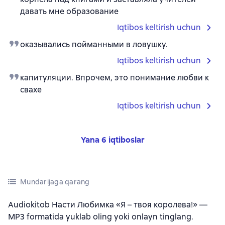
давать мне образование
Iqtibos keltirish uchun
оказывались пойманными в ловушку.
Iqtibos keltirish uchun
капитуляции. Впрочем, это понимание любви к
свахе
Iqtibos keltirish uchun
Yana 6 iqtiboslar
Mundarijaga qarang
Audiokitob Насти Любимка «Я – твоя королева!» —
MP3 formatida yuklab oling yoki onlayn tinglang.