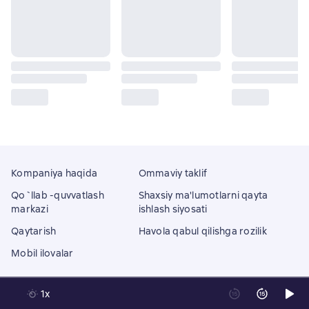
Kompaniya haqida
Ommaviy taklif
Qo`llab -quvvatlash
Shaxsiy ma'lumotlarni qayta
markazi
ishlash siyosati
Qaytarish
Havola qabul qilishga rozilik
Mobil ilovalar
1x
Litres Operations Limited