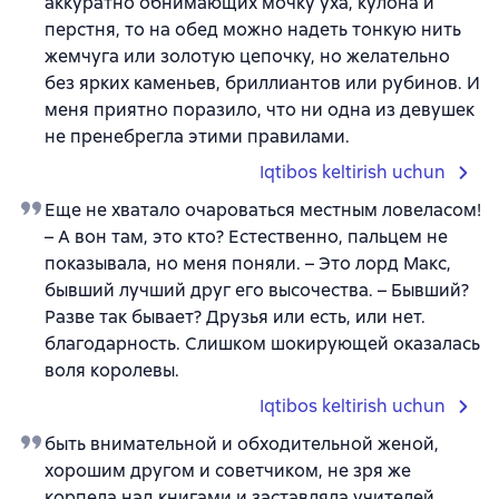
аккуратно обнимающих мочку уха, кулона и
перстня, то на обед можно надеть тонкую нить
жемчуга или золотую цепочку, но желательно
без ярких каменьев, бриллиантов или рубинов. И
меня приятно поразило, что ни одна из девушек
не пренебрегла этими правилами.
Iqtibos keltirish uchun
Еще не хватало очароваться местным ловеласом!
– А вон там, это кто? Естественно, пальцем не
показывала, но меня поняли. – Это лорд Макс,
бывший лучший друг его высочества. – Бывший?
Разве так бывает? Друзья или есть, или нет.
благодарность. Слишком шокирующей оказалась
воля королевы.
Iqtibos keltirish uchun
быть внимательной и обходительной женой,
хорошим другом и советчиком, не зря же
корпела над книгами и заставляла учителей