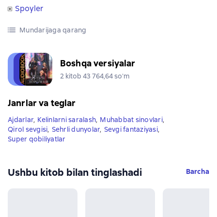
Spoyler
Mundarijaga qarang
Boshqa versiyalar
2 kitob 43 764,64 soʻm
Janrlar va teglar
Ajdarlar
,
Kelinlarni saralash
,
Muhabbat sinovlari
,
Qirol sevgisi
,
Sehrli dunyolar
,
Sevgi fantaziyasi
,
Super qobiliyatlar
Ushbu kitob bilan tinglashadi
Barcha