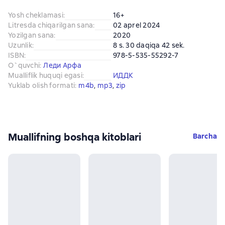
Yosh cheklamasi
:
16+
Litresda chiqarilgan sana
:
02 aprel 2024
Yozilgan sana
:
2020
Uzunlik
:
8 s. 30 daqiqa 42 sek.
ISBN
:
978-5-535-55292-7
O`quvchi
:
Леди Арфа
Mualliflik huquqi egasi
:
ИДДК
Yuklab olish formati
:
m4b
, 
mp3
, 
zip
Muallifning boshqa kitoblari
Barcha