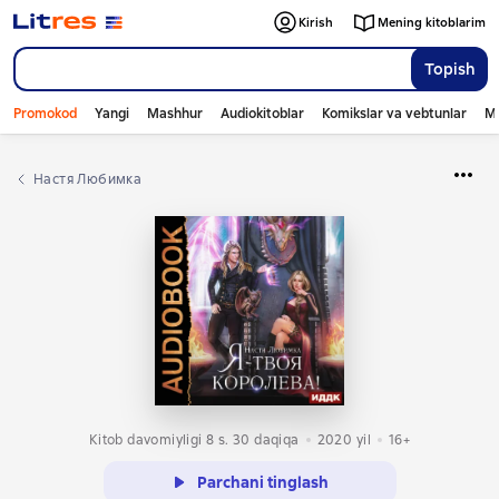
Kirish
Mening kitoblarim
Topish
Promokod
Yangi
Mashhur
Audiokitoblar
Komikslar va vebtunlar
Mo
Настя Любимка
Kitob davomiyligi 8 s. 30 daqiqa
2020
yil
16+
Parchani tinglash