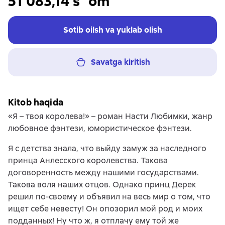
51 083,14 s`om
Sotib oilsh va yuklab olish
Savatga kiritish
Kitob haqida
«Я – твоя королева!» – роман Насти Любимки, жанр
любовное фэнтези, юмористическое фэнтези.
Я с детства знала, что выйду замуж за наследного
принца Анлесского королевства. Такова
договоренность между нашими государствами.
Такова воля наших отцов. Однако принц Дерек
решил по-своему и объявил на весь мир о том, что
ищет себе невесту! Он опозорил мой род и моих
подданных! Ну что ж, я отплачу ему той же