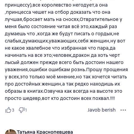
принцессу),все королевство негодует,а она
,принцесса чешет на отбор доказать что она
лучшая,бросает мать на сносях,Отвратительное у
меня было состояние читая всё это,каждый раз
думаешь что ,когда же будут писать о гордых,не
слабых,думающих,уважающих,себя женщин,ну вот
не какое хвалебное что избранная что пара,да
начинать на все это,человек,дракон да хоть черт
лысый должен прежде всего быть достоин нашего
уважения,ошибки ошибкам рознь.Прошу прощения
у всех,это только моё мнение,но так хочется читать
про достойных женщин,а так редко находишь их
образы в книгах.Озвучка как всегда на высоте это
просто шедевр,вот кто достоин всех похвал.!!!!
Javob berish
3
1
Татьяна Краснопевцева