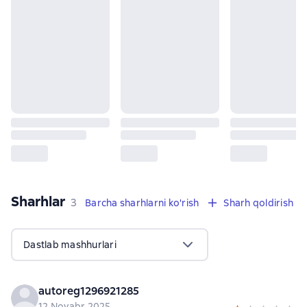
Sharhlar
,
3 sharhlar
3
Barcha sharhlarni ko'rish
Sharh qoldirish
Dastlab mashhurlari
autoreg1296921285
12 Noyabr 2025