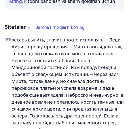
Kiring
, kitobni baholash va sharh qoldirish uchun
Sitatalar
6
Barcha tirnoqlarni ko'ring
лекарь выпить, значит, нужно исполнять. – Леди
Айрис, прошу прощения. – Мирта выглядела так,
словно долго бежала и не могла отдышаться. –
Через час состоится общий сбор в
Мандариновой гостиной. Вам подадут обед и
объявят о следующем испытании. – Через час?
Мирта, готовь ванну, но сначала достань
персиковое платье! Я успела вовремя и даже
подобающе выглядела. Неброско и невычурно, в
дневное время не полагалось носить темные или
слишком яркие цвета, они предназначены для
вечера. То же касалось драгоценностей. Если к
завтраку подойдет набор из маленьких серег,