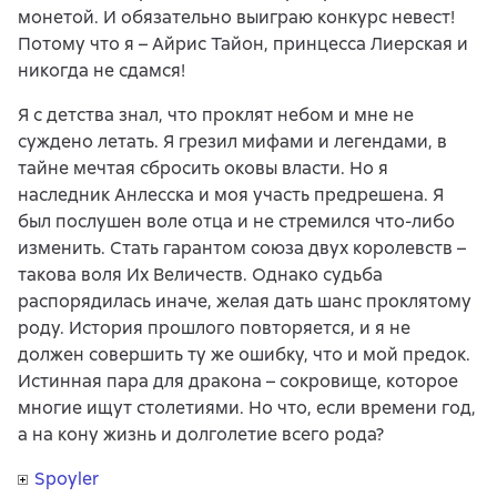
монетой. И обязательно выиграю конкурс невест!
Потому что я – Айрис Тайон, принцесса Лиерская и
никогда не сдамся!
Я с детства знал, что проклят небом и мне не
суждено летать. Я грезил мифами и легендами, в
тайне мечтая сбросить оковы власти. Но я
наследник Анлесска и моя участь предрешена. Я
был послушен воле отца и не стремился что-либо
изменить. Стать гарантом союза двух королевств –
такова воля Их Величеств. Однако судьба
распорядилась иначе, желая дать шанс проклятому
роду. История прошлого повторяется, и я не
должен совершить ту же ошибку, что и мой предок.
Истинная пара для дракона – сокровище, которое
многие ищут столетиями. Но что, если времени год,
а на кону жизнь и долголетие всего рода?
Spoyler