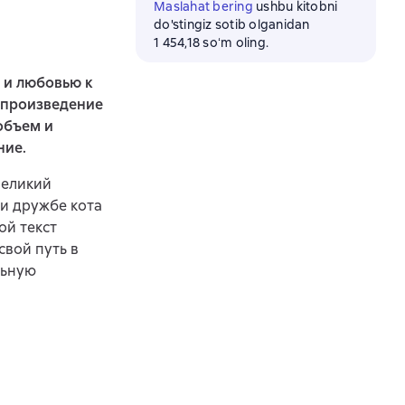
Maslahat bering
ushbu kitobni
do'stingiz sotib olganidan
1 454,18 soʻm oling.
 и любовью к
 произведение
объем и
ние.
великий
 и дружбе кота
ой текст
свой путь в
льную