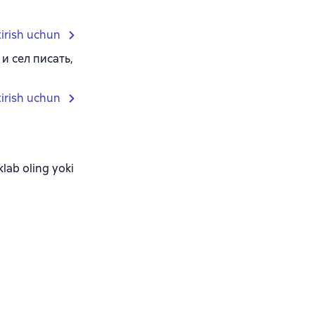
tirish uchun
и сел писать,
tirish uchun
ab oling yoki