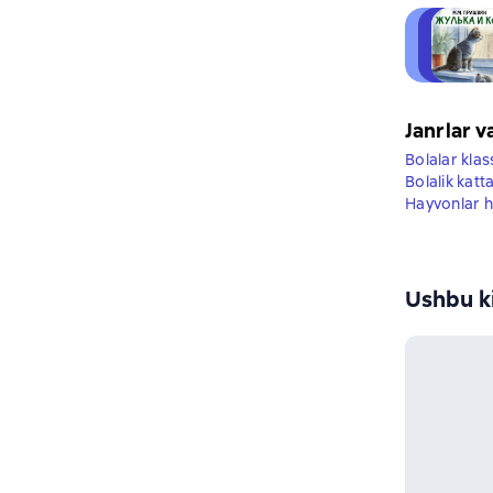
Janrlar v
Bolalar klas
Bolalik katt
Hayvonlar h
Ushbu ki