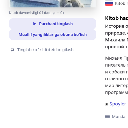
Kitob r
Kitob davomiyligi 01 daqiqa
0+
Kitob ha
Parchani tinglash
История о
природе, 
Muallif yangiliklariga obuna bo‘lish
Михаила 
простой т
Tinglab ko`rildi deb belgilash
Михаил Пр
писатель 
и собаки 
отлично п
мир лите
программу
Spoyler
Mundari