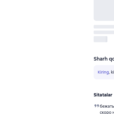
Sharh qo
Kiring
, 
Sitatalar
бежать
скоро 