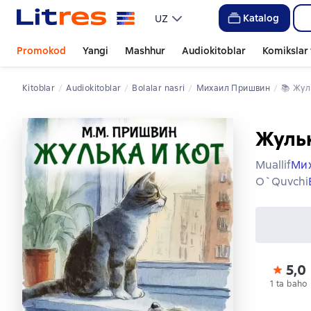
Katalog
UZ
Promokod
Yangi
Mashhur
Audiokitoblar
Komikslar 
Kitoblar
Audiokitoblar
bolalar nasri
Михаил Пришвин
📚 
Жу
Жульк
Muallif
Ми
O`quvchi
5,0
1 ta baho