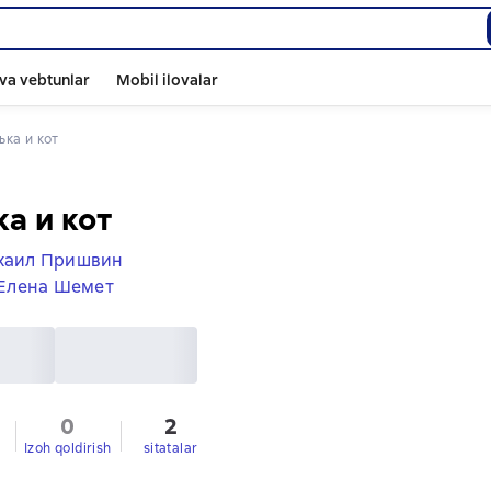
va vebtunlar
Mobil ilovalar
лька и кот
а и кот
хаил Пришвин
Елена Шемет
0
2
Izoh qoldirish
sitatalar