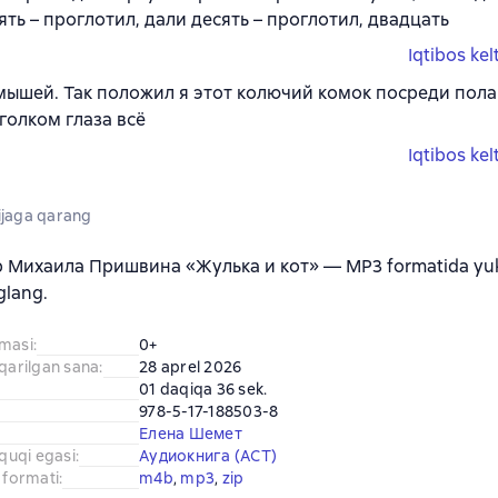
ять – проглотил, дали десять – проглотил, двадцать
Iqtibos kel
мышей. Так положил я этот колючий комок посреди пола 
уголком глаза всё
Iqtibos kel
jaga qarang
b Михаила Пришвина «Жулька и кот» — MP3 formatida yukl
glang.
amasi
:
0+
iqarilgan sana
:
28 aprel 2026
01 daqiqa 36 sek.
978-5-17-188503-8
Елена Шемет
uquqi egasi
:
Аудиокнига (АСТ)
 formati
:
m4b
, 
mp3
, 
zip