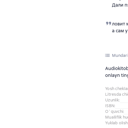
Дали п
ловит 
а сам 
Mundari
Audiokito
onlayn tin
Yosh chekl
Litresda ch
Uzunlik
:
ISBN
:
O`quvchi
:
Mualliflik h
Yuklab olish