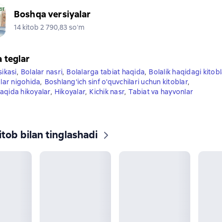
Boshqa versiyalar
14 kitob 2 790,83 soʻm
a teglar
sikasi
,
Bolalar nasri
,
Bolalarga tabiat haqida
,
Bolalik haqidagi kitobl
alar nigohida
,
Boshlang'ich sinf o'quvchilari uchun kitoblar
,
aqida hikoyalar
,
Hikoyalar
,
Kichik nasr
,
Tabiat va hayvonlar
tob bilan tinglashadi