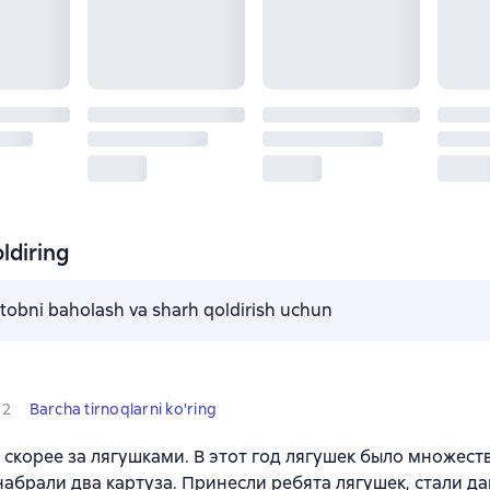
ldiring
kitobni baholash va sharh qoldirish uchun
2
Barcha tirnoqlarni ko'ring
 скорее за лягушками. В этот год лягушек было множест
набрали два картуза. Принесли ребята лягушек, стали дав