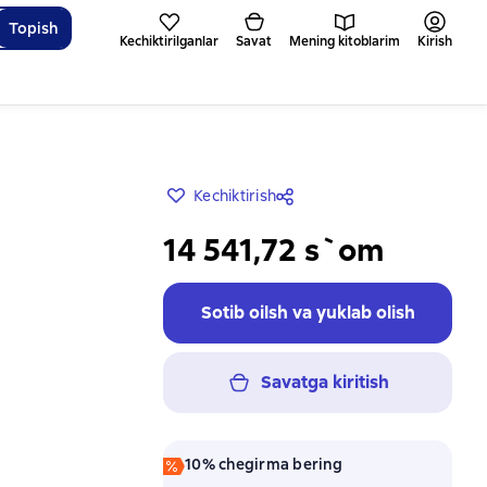
Topish
Kechiktirilganlar
Savat
Mening kitoblarim
Kirish
Kechiktirish
14 541,72 s`om
Sotib oilsh va yuklab olish
Savatga kiritish
10% chegirma bering