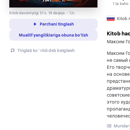
1 ta baho
Kitob davomiyligi 31 s. 14 daqiqa
12+
Kitob r
Parchani tinglash
Kitob ha
Muallif yangiliklariga obuna bo‘lish
Максим Го
Tinglab ko`rildi deb belgilash
Максим Го
не самый 
Его творч
на основе
предстане
драматург
советские
этого худ
пропаганд
человечес
Mundari