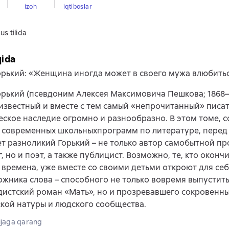
izoh
iqtiboslar
us tilida
qida
рький: «Женщина иногда может в своего мужа влюбитьс
рький (псевдоним Алексея Максимовича Пешкова; 1868–1
известный и вместе с тем самый «непрочитанный» писат
еское наследие огромно и разнообразно. В этом томе, 
 современных школьныхпрограмм по литературе, перед
т разноликий Горький – не только автор самобытной пр
, но и поэт, а также публицист. Возможно, те, кто оконч
 времена, уже вместе со своими детьми откроют для се
ожника слова – способного не только вовремя выпустит
истский роман «Мать», но и прозревавшего сокровенн
кой натуры и людского сообщества.
jaga qarang