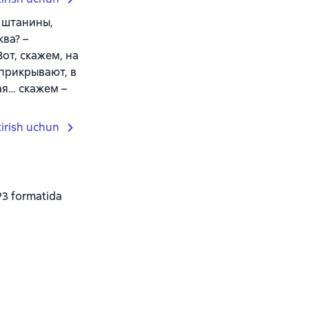
 штанины,
ва? –
от, скажем, на
 прикрывают, в
ая… скажем –
tirish uchun
3 formatida