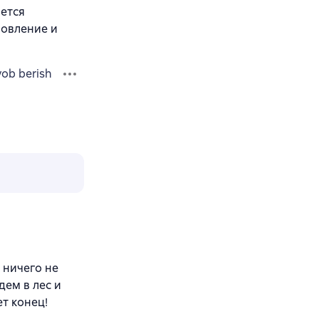
ается
новление и
vob berish
м ничего не
дем в лес и
ет конец!