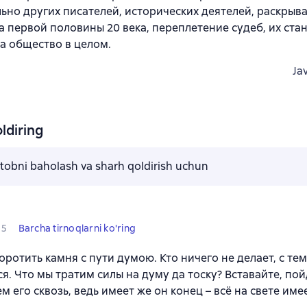
ьно других писателей, исторических деятелей, раскрыв
 первой половины 20 века, переплетение судеб, их ста
а общество в целом.
Ja
ldiring
kitobni baholash va sharh qoldirish uchun
5
Barcha tirnoqlarni ko'ring
воротить камня с пути думою. Кто ничего не делает, с те
ся. Что мы тратим силы на думу да тоску? Вставайте, пой
м его сквозь, ведь имеет же он конец – всё на свете име