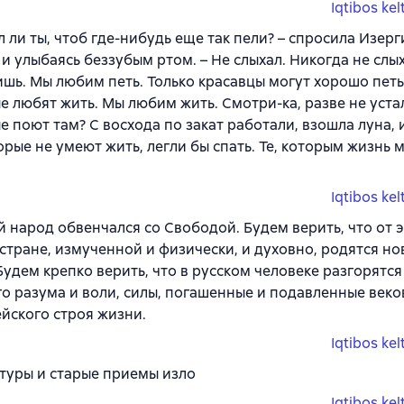
Iqtibos kel
 ли ты, чтоб где-нибудь еще так пели? – спросила Изер
 и улыбаясь беззубым ртом. – Не слыхал. Никогда не слых
шь. Мы любим петь. Только красавцы могут хорошо петь,
е любят жить. Мы любим жить. Смотри-ка, разве не устал
е поют там? С восхода по закат работали, взошла луна, и
торые не умеют жить, легли бы спать. Те, которым жизнь м
Iqtibos kel
й народ обвенчался со Свободой. Будем верить, что от э
стране, измученной и физически, и духовно, родятся н
Будем крепко верить, что в русском человеке разгорятс
го разума и воли, силы, погашенные и подавленные век
йского строя жизни.
Iqtibos kel
туры и старые приемы изло
Iqtibos kel