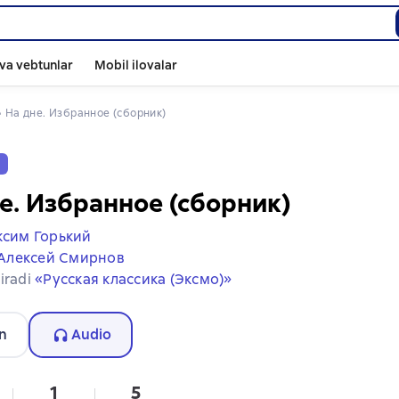
va vebtunlar
Mobil ilovalar
 
На дне. Избранное (сборник)
v
е. Избранное (сборник)
сим Горький
Алексей Смирнов
iradi
«Русская классика (Эксмо)»
n
Audio
1
5