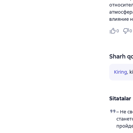
относител
атмосфера
влияние н
0
0
Sharh qo
Kiring
, 
Sitatalar
– Не с
станет
пройде