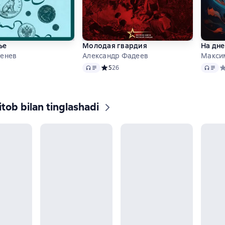
ье
Молодая гвардия
На дне
генев
Александр Фадеев
Макси
Audio
Audio
ий рейтинг 5 на основе 2 оценок
Средний рейтинг 5 на основе 26 оценок
5
26
С
tob bilan tinglashadi