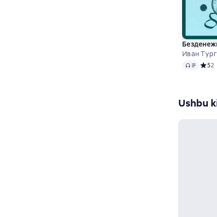
Безденеж
Иван Тур
Audio
Средн
5
2
Ushbu ki