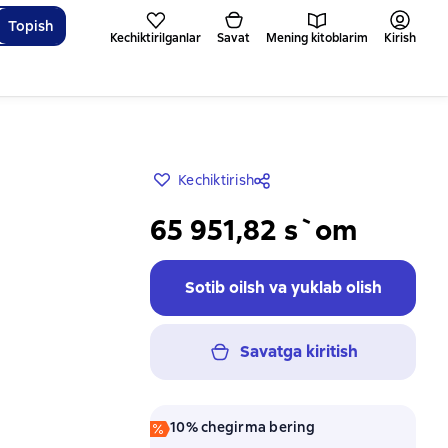
Topish
Kechiktirilganlar
Savat
Mening kitoblarim
Kirish
Kechiktirish
65 951,82 s`om
Sotib oilsh va yuklab olish
Savatga kiritish
10% chegirma bering