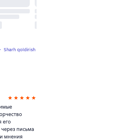
Sharh qoldirish
чимые
ворчество
я его
 через письма
 и мнения