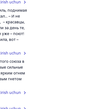
tirish uchun
гиль, поднимая
ал… – И не
 – красавцы,
и за день те,
 уже – поют!
ила, вот –
tirish uchun
того союза в
овые сильные
я ярким огнем
овым гнетом
tirish uchun
tirish uchun