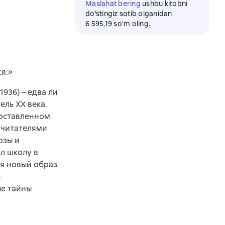
Maslahat bering
ushbu kitobni
do'stingiz sotib olganidan
6 595,19 soʻm oling.
я.»
936) – едва ли
ель XX века.
составленном
 читателями
озы и
ил школу в
бя новый образ
ь
ые тайны