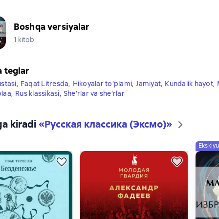
Boshqa versiyalar
1 kitob
a teglar
ustasi
,
Faqat Litresda
,
Hikoyalar to‘plami
,
Jamiyat
,
Kundalik hayot
,
olaa
,
Rus klassikasi
,
She’rlar va she’rlar
ga kiradi
«
Русская классика (Эксмо)
»
Eksklyu