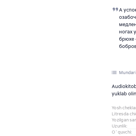
А успо
озабоч
медлен
ногах 
брюхе 
бобров
Mundari
Audiokito
yuklab oli
Yosh chekl
Litresda ch
Yozilgan sa
Uzunlik
:
O`quvchi
: