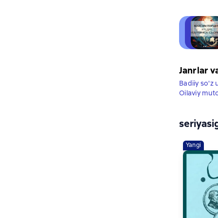
Janrlar v
Badiiy so'z 
Oilaviy mut
seriyasi
Yangi