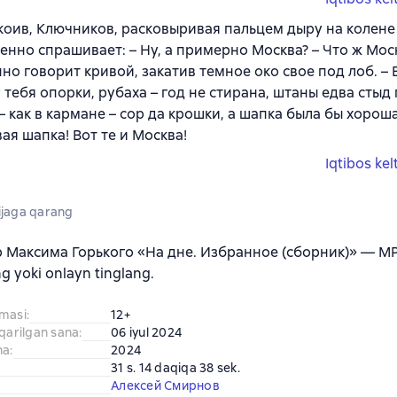
коив, Ключников, расковыривая пальцем дыру на колене
енно спрашивает: – Ну, а примерно Москва? – Что ж Моск
но говорит кривой, закатив темное око свое под лоб. – В
у тебя опорки, рубаха – год не стирана, штаны едва стыд
– как в кармане – сор да крошки, а шапка была бы хорош
ая шапка! Вот те и Москва!
Iqtibos kel
jaga qarang
b Максима Горького «На дне. Избранное (сборник)» — MP
ng yoki onlayn tinglang.
amasi
:
12+
iqarilgan sana
:
06 iyul 2024
na
:
2024
31 s. 14 daqiqa 38 sek.
Алексей Смирнов