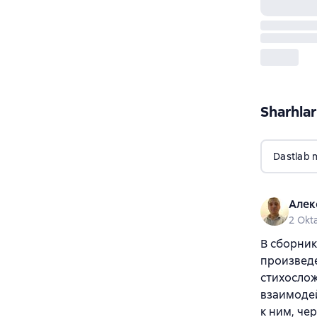
Sharhlar
Dastlab 
Алек
2 Okt
В сборник
произведе
стихослож
взаимодей
к ним, че