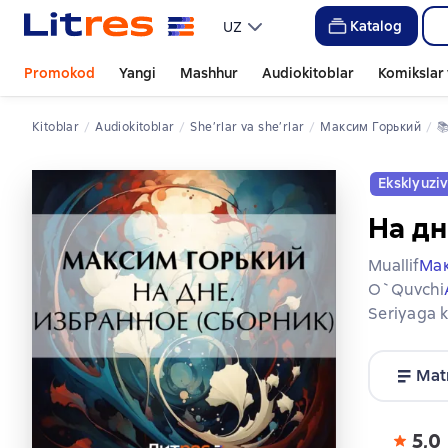
Katalog
UZ
Promokod
Yangi
Mashhur
Audiokitoblar
Komikslar 
Kitoblar
Audiokitoblar
she’rlar va she’rlar
Максим Горький

Eksklyuzi
На дн
Muallif
Мак
O`quvchi
Seriyaga k
Mat
5,0