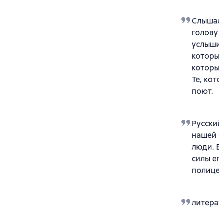
Слышал
голову
услыши
которы
которы
Те, ко
поют.
Русски
нашей 
люди. 
силы е
полице
литера