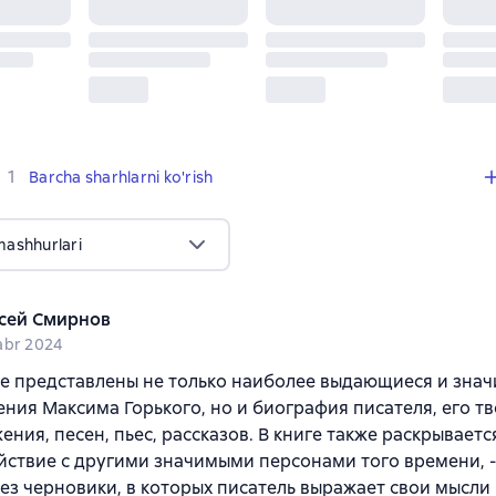
,
1 sharh
1
Barcha sharhlarni ko'rish
mashhurlari
сей Смирнов
abr 2024
е представлены не только наиболее выдающиеся и зна
ния Максима Горького, но и биография писателя, его т
ения, песен, пьес, рассказов. В книге также раскрываетс
ствие с другими значимыми персонами того времени, -
рез черновики, в которых писатель выражает свои мысли