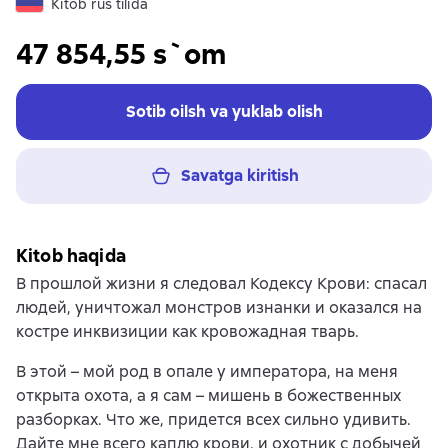
Kitob rus tilida
47 854,55 s`om
Sotib oilsh va yuklab olish
Savatga kiritish
Kitob haqida
В прошлой жизни я следовал Кодексу Крови: спасал
людей, уничтожал монстров изнанки и оказался на
костре инквизиции как кровожадная тварь.
В этой – мой род в опале у императора, на меня
открыта охота, а я сам – мишень в божественных
разборках. Что же, придется всех сильно удивить.
Дайте мне всего каплю крови, и охотник с добычей