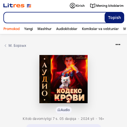
Kirish
Mening kitoblarim
Topish
Promokod
Yangi
Mashhur
Audiokitoblar
Komikslar va vebtunlar
Mo
М. Борзых
Audio
Kitob davomiyligi 7 s. 05 daqiqa
2024
yil
16+