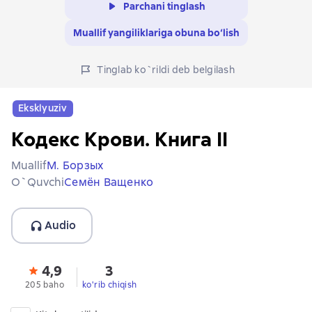
Parchani tinglash
Muallif yangiliklariga obuna bo‘lish
Tinglab ko`rildi deb belgilash
Eksklyuziv
Кодекс Крови. Книга II
Muallif
М. Борзых
O`quvchi
Семён Ващенко
Audio
4,9
3
205 baho
ko'rib chiqish