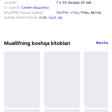
Uzunlik
:
7 s. 05 daqiqa 20 sek.
O`quvchi
:
Семён Ващенко
Mualliflik huquqi egalari
:
ЛитРес: чтец
, 
Чтец
, 
Автор
Yuklab olish formati
:
m4b
, 
mp3
, 
zip
Muallifning boshqa kitoblari
Barcha