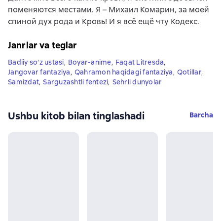
поменяются местами. Я – Михаил Комарин, за моей
спиной дух рода и Кровь! И я всё ещё чту Кодекс.
Janrlar va teglar
Badiiy so'z ustasi
,
Boyar-anime
,
Faqat Litresda
,
Jangovar fantaziya
,
Qahramon haqidagi fantaziya
,
Qotillar
,
Samizdat
,
Sarguzashtli fentezi
,
Sehrli dunyolar
Ushbu kitob bilan tinglashadi
Barcha