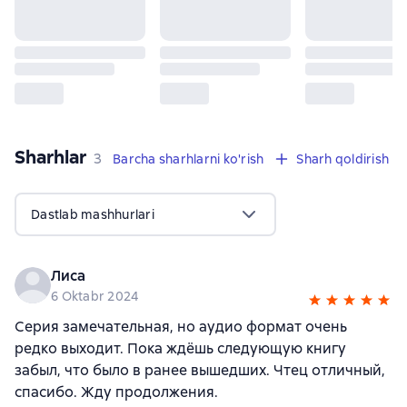
Sharhlar
,
3 sharhlar
3
Barcha sharhlarni ko'rish
Sharh qoldirish
Dastlab mashhurlari
Лиса
6 Oktabr 2024
Серия замечательная, но аудио формат очень
редко выходит. Пока ждёшь следующую книгу
забыл, что было в ранее вышедших. Чтец отличный,
спасибо. Жду продолжения.