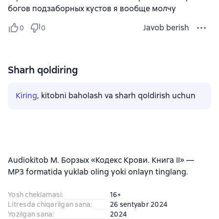
богов подзаборных кустов я вообще молчу
Javob berish
0
0
Sharh qoldiring
Kiring
, kitobni baholash va sharh qoldirish uchun
Audiokitob М. Борзых «Кодекс Крови. Книга II» —
MP3 formatida yuklab oling yoki onlayn tinglang.
Yosh cheklamasi
:
16+
Litresda chiqarilgan sana
:
26 sentyabr 2024
Yozilgan sana
:
2024