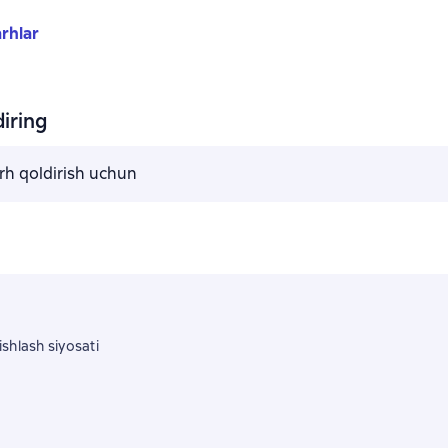
rhlar
iring
arh qoldirish uchun
shlash siyosati