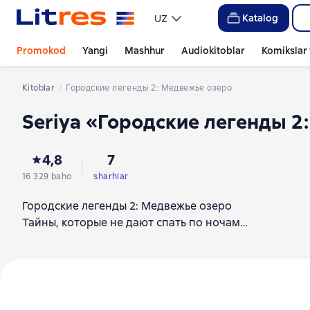
Katalog
UZ
Promokod
Yangi
Mashhur
Audiokitoblar
Komikslar 
Kitoblar
Городские легенды 2: Медвежье озеро
Seriya «Городские легенды 2
4,8
7
16 329 baho
sharhlar
Городские легенды 2: Медвежье озеро
Тайны, которые не дают спать по ночам…