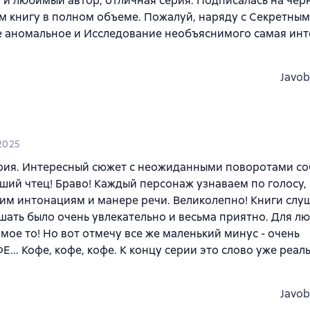
и любимый автор, отличная серия. Подписалась на черн
 книгу в полном объеме. Пожалуй, наряду с Секретным
 аномальное и Исследование необъяснимого самая инт
Javob
 2025
рия. Интересный сюжет с неожиданными поворотами со
ий чтец! Браво! Каждый персонаж узнаваем по голосу, 
им интонациям и манере речи. Великолепно! Книги слу
шать было очень увлекательно и весьма приятно. Для л
амое то! Но вот отмечу все же маленький минус - очень
ФЕ... Кофе, кофе, кофе. К концу серии это слово уже реа
Javob