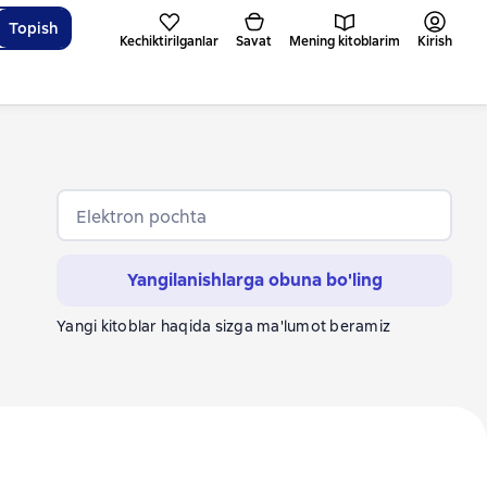
Topish
Kechiktirilganlar
Savat
Mening kitoblarim
Kirish
Elektron pochta
Yangilanishlarga obuna bo'ling
Yangi kitoblar haqida sizga ma'lumot beramiz