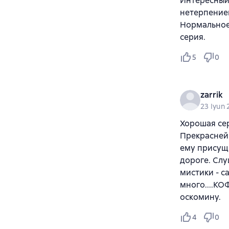
Интересный 
нетерпением
Нормальное
серия.
5
0
zarrik
23 Iyun
Хорошая се
Прекраснейш
ему присущ
дороге. Слу
мистики - с
много....КО
оскомину.
4
0