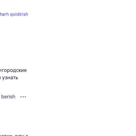
harh qoldirish
 «городские
я узнать
 berish