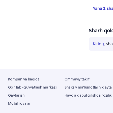
Yana 2 sha
Sharh qold
Kiring
, sh
Kompaniya haqida
Ommaviy taklif
Qo`llab -quvvatlash markazi
Shaxsiy ma'lumotlarni qayta i
Qaytarish
Havola qabul qilishga rozilik
Mobil ilovalar