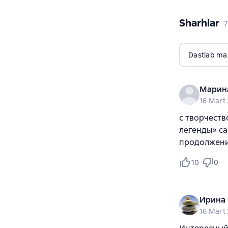
Sharhlar
,
7
Dastlab ma
Марин
16 Mart
с творчеств
легенды» са
продолжен
10
0
Ирина 
16 Mart