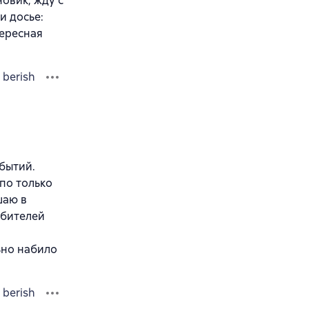
овик, жду с
и досье:
ересная
 berish
бытий.
по только
шаю в
юбителей
льно набило
 berish