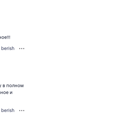
ое!!!
 berish
у в полном
ьное и
 berish