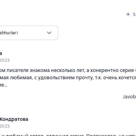
7 sharhlar
S
shhurlari
а
 2023
ом писателя знакома несколько лет, а конкрентно серия
мая любимая, с удовольствием прочту, т.к. очень хочетс
ие…
Javob
Кондратова
 2023