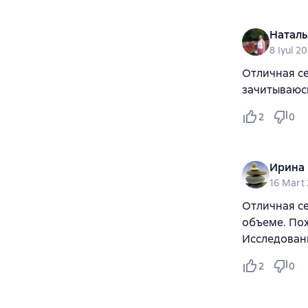
Наталь
8 Iyul 2
Отличная се
зачитываюсь
2
0
Ирина 
16 Mart
Отличная се
объеме. По
Исследован
2
0