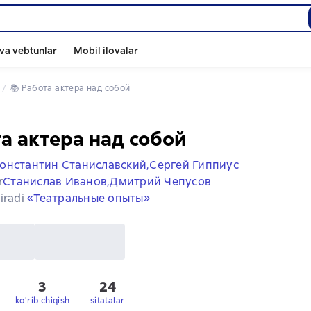
va vebtunlar
Mobil ilovalar
📚 
Работа актера над собой
а актера над собой
онстантин Станиславский,
Сергей Гиппиус
r
Станислав Иванов,
Дмитрий Чепусов
iradi
«Театральные опыты»
3
24
ko'rib chiqish
sitatalar