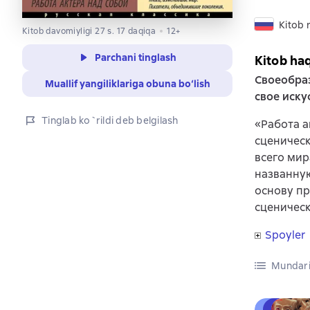
Kitob r
Kitob davomiyligi 27 s. 17 daqiqa
12+
Parchani tinglash
Kitob ha
Своеобраз
Muallif yangiliklariga obuna bo‘lish
свое иску
Tinglab ko`rildi deb belgilash
«Работа а
сценическ
всего мир
названную
основу пр
сценичес
Spoyler
Mundari