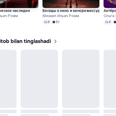
ческое наследие
Беседы о кино и кинорежиссуре
Актёр
льич Ромм
Михаил Ильич Ромм
Ольга
Audio
Audio
ий рейтинг 0 на основе 0 оценок
Средний рейтинг 5 на основе 3 оценок
5
3
С
tob bilan tinglashadi