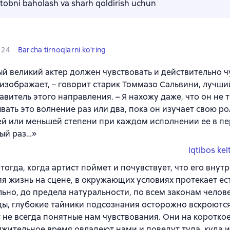
kitobni baholash va sharh qoldirish uchun
24
Barcha tirnoqlarni ko'ring
й великий актер должен чувствовать и действительно чу
 изображает, – говорит старик Томмазо Сальвини, лучши
авитель этого направления. – Я нахожу даже, что он не 
вать это волнение раз или два, пока он изучает свою рол
й или меньшей степени при каждом исполнении ее в пе
ый раз…»
Iqtibos kel
 тогда, когда артист поймет и почувствует, что его внут
я жизнь на сцене, в окружающих условиях протекает ес
ьно, до предела натуральности, по всем законам челов
ы, глубокие тайники подсознания осторожно вскроются,
 не всегда понятные нам чувствования. Они на короткое
жительное время овладеют нами и поведут туда, куда и