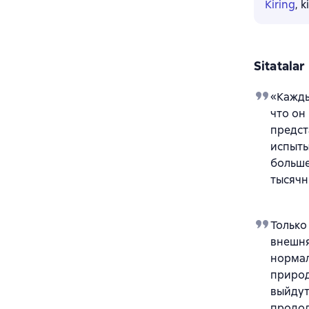
Kiring
, 
Sitatalar
«Кажды
что он
предст
испыты
больше
тысячн
Только
внешня
нормал
природ
выйдут
продол