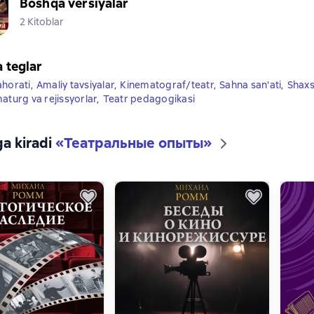
Boshqa versiyalar
2 Kitoblar
a teglar
ahorati
,
Amaliy tavsiyalar
,
Kinematograf/teatr
,
Sahna san'ati
,
Shaxs
aturg va rejissyorlar
,
Teatr pedagogikasi
ga kiradi
«
Театральные опыты
»