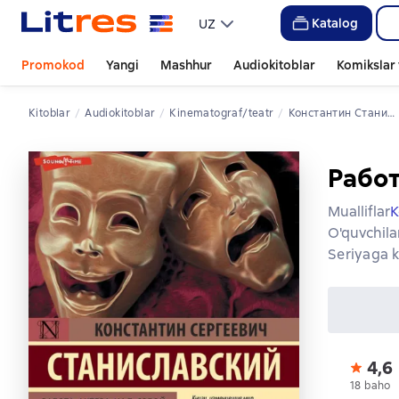
Katalog
UZ
Promokod
Yangi
Mashhur
Audiokitoblar
Komikslar 
Kitoblar
Audiokitoblar
kinematograf/teatr
Константин Станиславский
Работ
Mualliflar
К
O'quvchila
Seriyaga k
4,6
18 baho