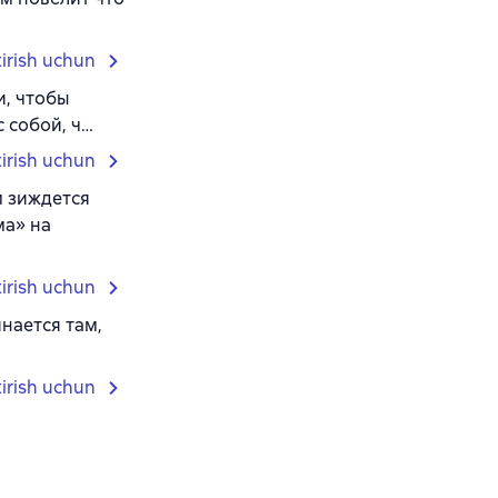
tirish uchun
и, чтобы
с собой, ч…
tirish uchun
м зиждется
ма» на
tirish uchun
нается там,
tirish uchun