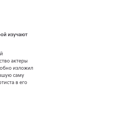
рой изучают
ей
ство актеры
робно изложил
ившую саму
тиста в его