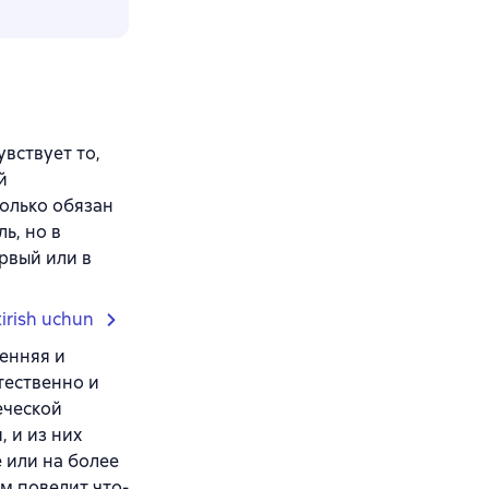
вствует то,
й
только обязан
ь, но в
рвый или в
tirish uchun
ренняя и
тественно и
еческой
 и из них
 или на более
м повелит что-