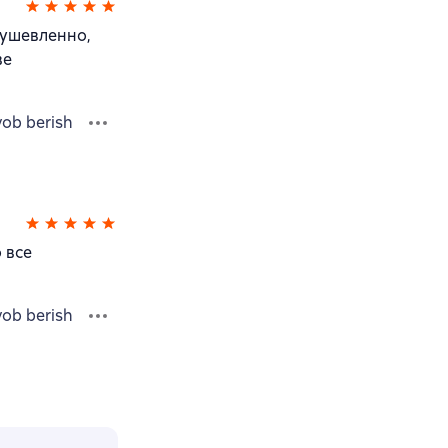
душевленно,
ве
vob berish
 все
vob berish