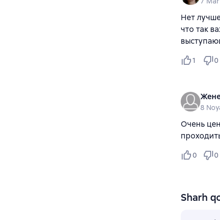
7 Mar
Нет лучше
что так в
выступаю
1
0
Жене
8 Noy
Очень цен
проходить
0
0
Sharh qo