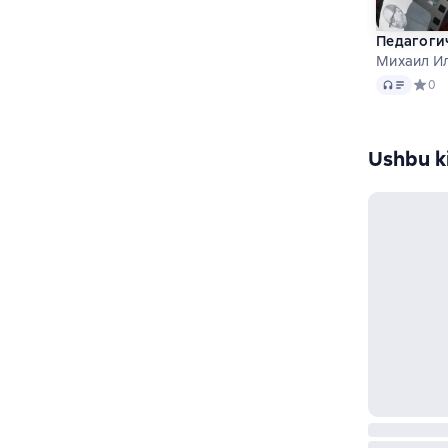
Педагоги
Михаил И
Audio
Средн
0
Ushbu ki