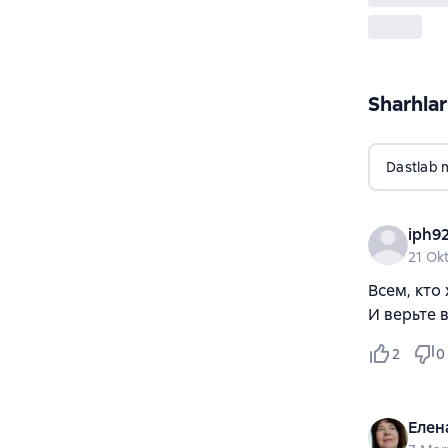
Sharhlar
Dastlab 
21 Ok
Всем, кто
И верьте в
2
0
Елен