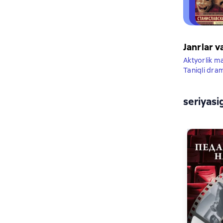
Janrlar v
Aktyorlik m
Taniqli dram
seriyasi