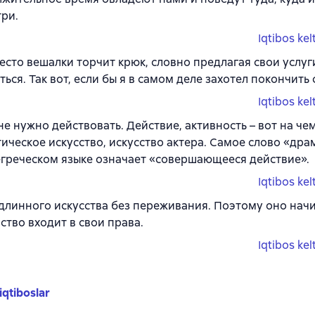
три.
Iqtibos kel
есто вешалки торчит крюк, словно предлагая свои услуг
ться. Так вот, если бы я в самом деле захотел покончить 
Iqtibos kel
не нужно действовать. Действие, активность – вот на че
ическое искусство, искусство актера. Самое слово «дра
греческом языке означает «совершающееся действие».
Iqtibos kel
длинного искусства без переживания. Поэтому оно начи
вство входит в свои права.
Iqtibos kel
iqtiboslar