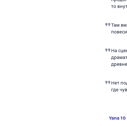
то вну
Там вм
повеси
На сце
драмат
древне
Нет по
где чу
Yana 10 