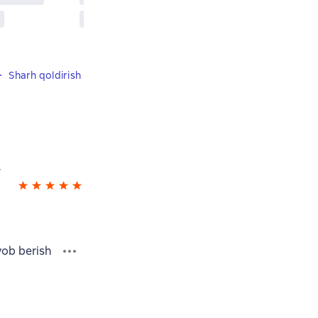
Sharh qoldirish
dd8ba63
vob berish