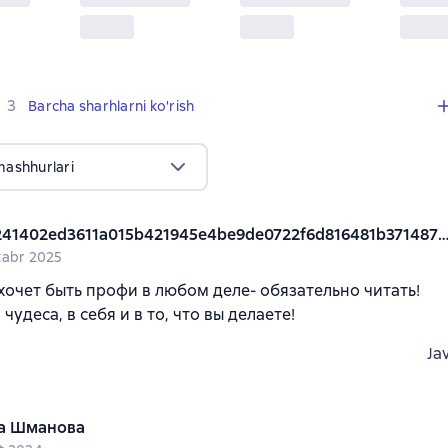
,
3 sharhlar
3
Barcha sharhlarni ko'rish
mashhurlari
iph9241402ed3611a015b421945e4be9de0722f6d816481b3714878618f8
tabr 2025
 хочет быть профи в любом деле- обязательно читать!
 чудеса, в себя и в то, что вы делаете!
Ja
а Шманова