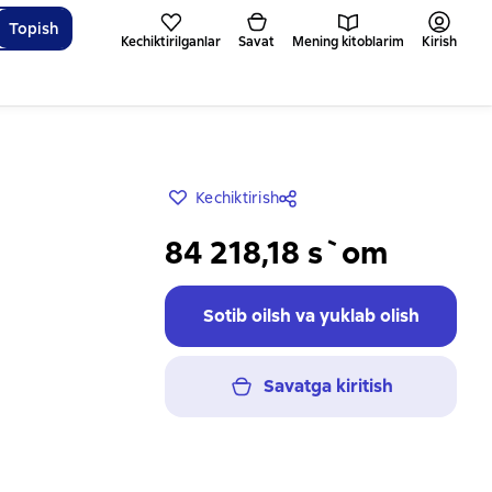
Topish
Kechiktirilganlar
Savat
Mening kitoblarim
Kirish
Kechiktirish
84 218,18 s`om
Sotib oilsh va yuklab olish
Savatga kiritish