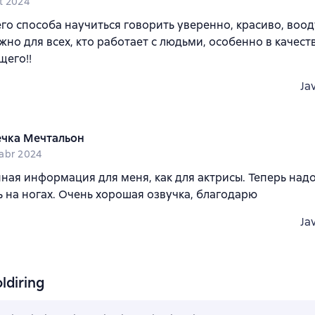
t 2024
го способа научиться говорить уверенно, красиво, воо
ажно для всех, кто работает с людьми, особенно в качест
щего!!
Ja
чка Мечтальон
abr 2024
ная информация для меня, как для актрисы. Теперь надо
 на ногах. Очень хорошая озвучка, благодарю
Ja
ldiring