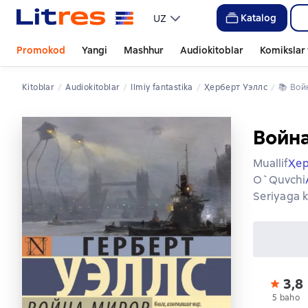
Katalog
UZ
Promokod
Yangi
Mashhur
Audiokitoblar
Komikslar 
Kitoblar
Audiokitoblar
ilmiy fantastika
Ҳерберт Уэллс
📚 
Во
Войн
Muallif
Ҳер
O`quvchi
Seriyaga k
3,8
5 baho