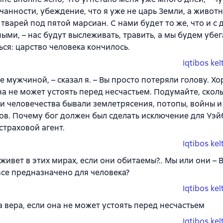
чанности, убеждение, что я уже не царь Земли, а живот
 тварей под пятой марсиан. С нами будет то же, что и с
ыми, – нас будут выслеживать, травить, а мы будем убег
ься: царство человека кончилось.
Iqtibos kel
те мужчиной, – сказал я. – Вы просто потеряли голову. Х
на не может устоять перед несчастьем. Подумайте, сколь
и человечества бывали землетрясения, потопы, войны 
ов. Почему бог должен был сделать исключение для Уэйб
 страховой агент.
Iqtibos kel
 живет в этих мирах, если они обитаемы?.. Мы или они –
все предназначено для человека?
Iqtibos kel
 вера, если она не может устоять перед несчастьем
Iqtibos kel