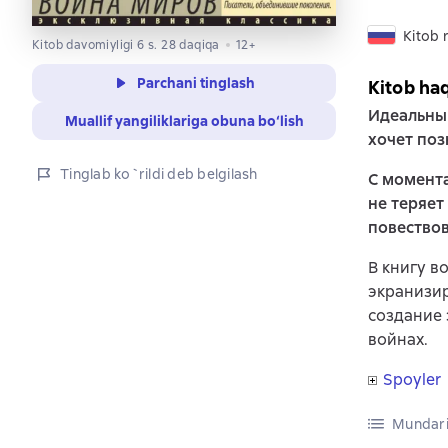
Kitob r
Kitob davomiyligi 6 s. 28 daqiqa
12+
Parchani tinglash
Kitob ha
Идеальный
Muallif yangiliklariga obuna bo‘lish
хочет поз
Tinglab ko`rildi deb belgilash
С момента
не теряет
повествов
В книгу в
экранизи
создание
войнах.
Spoyler
Mundari