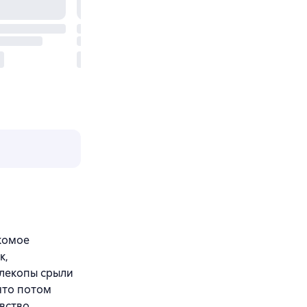
акомое
к,
млекопы срыли
что потом
увство