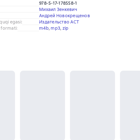
978-5-17-178558-1
Михаил Зенкевич
Андрей Новокрещенов
uquqi egasi
:
Издательство АСТ
 formati
:
m4b
, 
mp3
, 
zip