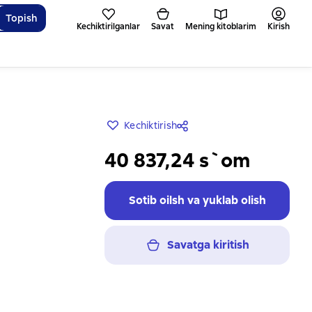
Topish
Kechiktirilganlar
Savat
Mening kitoblarim
Kirish
Kechiktirish
40 837,24 s`om
Sotib oilsh va yuklab olish
Savatga kiritish