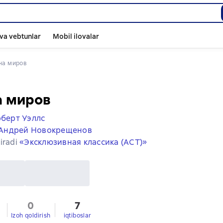
va vebtunlar
Mobil ilovalar
йна миров
а миров
берт Уэллс
Андрей Новокрещенов
iradi
«Эксклюзивная классика (АСТ)»
0
7
Izoh qoldirish
iqtiboslar