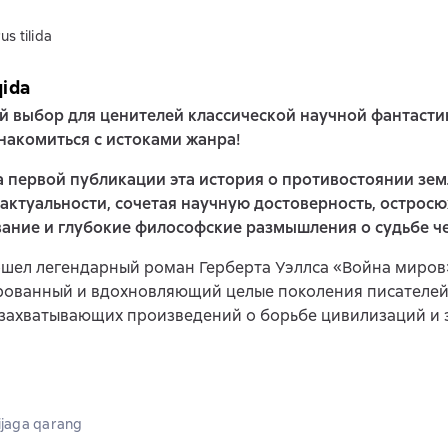
us tilida
qida
 выбор для ценителей классической научной фантастики
накомиться с истоками жанра!
 первой публикации эта история о противостоянии зем
 актуальности, сочетая научную достоверность, острос
ание и глубокие философские размышления о судьбе че
ошел легендарный роман Герберта Уэллса «Война миров
рованный и вдохновляющий целые поколения писателей
 захватывающих произведений о борьбе цивилизаций и 
jaga qarang