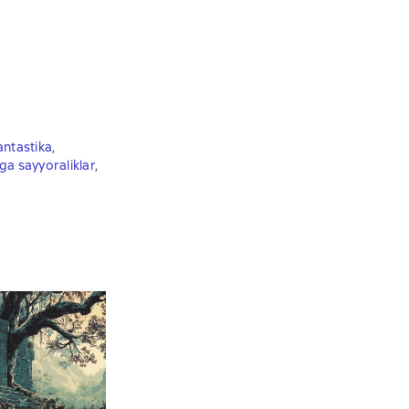
fantastika
,
ga sayyoraliklar
,
Sotuv xitlari