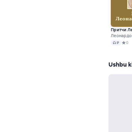
Притчи Л
Леонардо
Audio
Средн
0
Ushbu ki