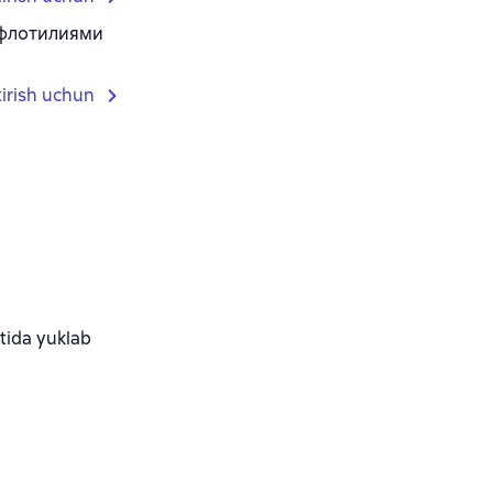
 флотилиями
tirish uchun
ida yuklab