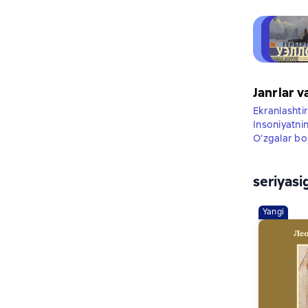
Janrlar v
Ekranlashtir
Insoniyatni
O‘zgalar bo
seriyasi
Yangi