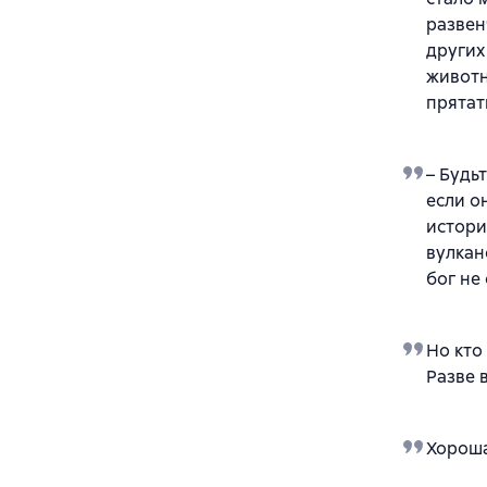
развен
других
животн
прятат
– Будь
если о
истори
вулкан
бог не
Но кто
Разве 
Хороша