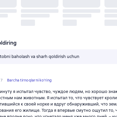
ldiring
kitobni baholash va sharh qoldirish uchun
7
Barcha tirnoqlarni ko'ring
минуту я испытал чувство, чуждое людям, но хорошо зн
стным нам животным. Я испытал то, что чувствует кроли
тившийся к своей норке и вдруг обнаруживший, что зе
ования его жилище. Тогда я впервые смутно ощутил то, 
мне вполне ясно, что угнетало меня уже много дней, – ч