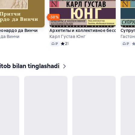
−50%
еонардо да Винчи
Архетипы и коллективное бессознатель
Супру
 да Винчи
Карл Густав Юнг
Гастон
Audio
Audio
ий рейтинг 0 на основе 0 оценок
Средний рейтинг 2 на основе 1 оценок
2
1
С
tob bilan tinglashadi