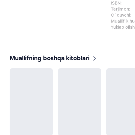
ISBN
:
Tarjimon
:
O`quvchi
:
Mualliflik h
Yuklab olish
Muallifning boshqa kitoblari