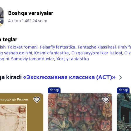
Boshqa versiyalar
4 kitob 1 462,24 soʻm
a teglar
ish
,
Falokat romani
,
Falsafiy fantastika
,
Fantaziya klassikasi
,
Ilmiy 
ng yashab qolishi
,
Kosmik fantastika
,
O'zga sayyoraliklar istilosi
,
O‘z
sqini
,
Samoviy tamaddunlar
,
Xorijiy fantastika
ga kiradi
«
Эксклюзивная классика (АСТ)
»
Yangi
Yangi