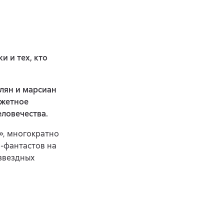
 и тех, кто
лян и марсиан
южетное
ловечества.
», многократно
-фантастов на
звездных