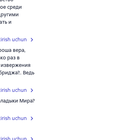
ное среди
 другими
ать и
tirish uchun
ороша вера,
ко раз в
и извержения
риджа?.. Ведь
tirish uchun
 Владыки Мира?
tirish uchun
tirish uchun