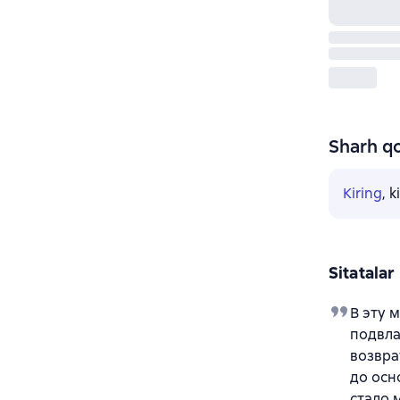
Sharh qo
Kiring
, 
Sitatalar
В эту 
подвла
возвра
до осн
стало 