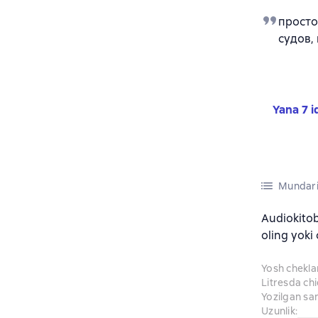
просто
судов,
Yana 7 i
Mundari
Audiokito
oling yoki
Yosh chekl
Litresda ch
Yozilgan sa
Uzunlik
: