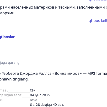
рами населенных материков и тесными, заполненными
 морями.
Iqtibos kel
qtiboslar
jaga qarang
b Герберта Джорджа Уэллса «Война миров» — MP3 format
 onlayn tinglang.
amasi
:
12+
iqarilgan sana
:
04 iyun 2025
na
:
1898
6 s. 28 daqiqa 40 sek.