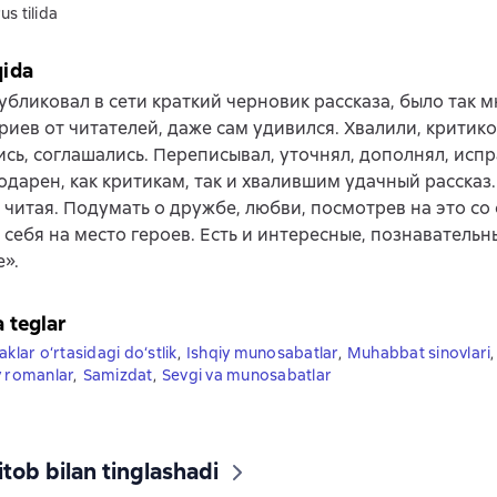
us tilida
qida
убликовал в сети краткий черновик рассказа, было так 
иев от читателей, даже сам удивился. Хвалили, критико
сь, соглашались. Переписывал, уточнял, дополнял, испр
одарен, как критикам, так и хвалившим удачный рассказ.
 читая. Подумать о дружбе, любви, посмотрев на это со
 себя на место героев. Есть и интересные, познаватель
».
a teglar
aklar o‘rtasidagi do‘stlik
,
Ishqiy munosabatlar
,
Muhabbat sinovlari
,
y romanlar
,
Samizdat
,
Sevgi va munosabatlar
tob bilan tinglashadi