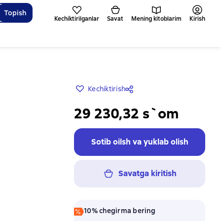
Topish
Kechiktirilganlar
Savat
Mening kitoblarim
Kirish
Kechiktirish
29 230,32 s`om
Sotib oilsh va yuklab olish
Savatga kiritish
10% chegirma bering