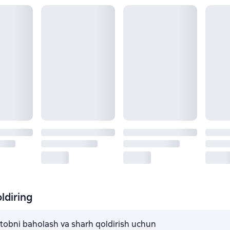
ldiring
kitobni baholash va sharh qoldirish uchun