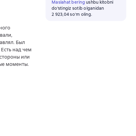
Maslahat bering
ushbu kitobni
do'stingiz sotib olganidan
2 923,04 soʻm oling.
много
вали,
авлял. Был
 Есть над чем
 стороны или
ные моменты.