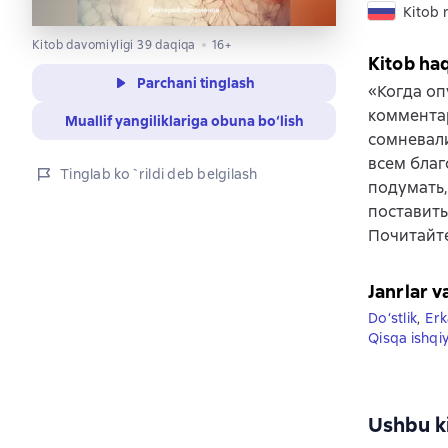
Kitob r
Kitob davomiyligi 39 daqiqa
16+
Kitob ha
Parchani tinglash
«Когда оп
комментар
Muallif yangiliklariga obuna bo‘lish
сомневали
всем благ
Tinglab ko`rildi deb belgilash
подумать,
поставить
Почитайте
Janrlar v
Do‘stlik
,
Erk
Qisqa ishqi
Ushbu ki