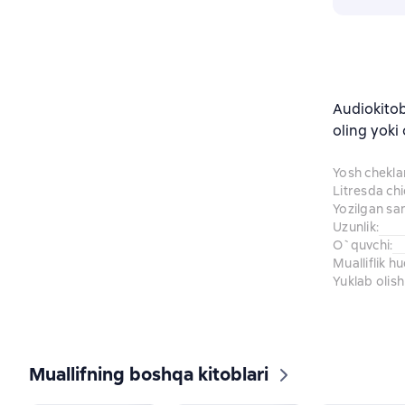
Audiokito
oling yoki
Yosh chekl
Litresda ch
Yozilgan sa
Uzunlik
:
O`quvchi
:
Mualliflik h
Yuklab olish
Muallifning boshqa kitoblari