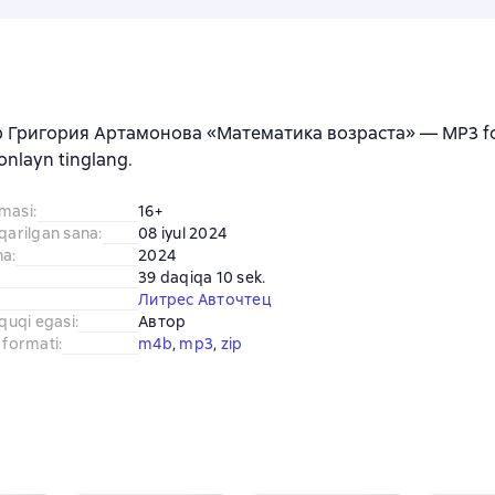
b Григория Артамонова «Математика возраста» — MP3 fo
 onlayn tinglang.
amasi
:
16+
iqarilgan sana
:
08 iyul 2024
na
:
2024
39 daqiqa 10 sek.
Литрес Авточтец
uquqi egasi
:
Автор
 formati
:
m4b
, 
mp3
, 
zip