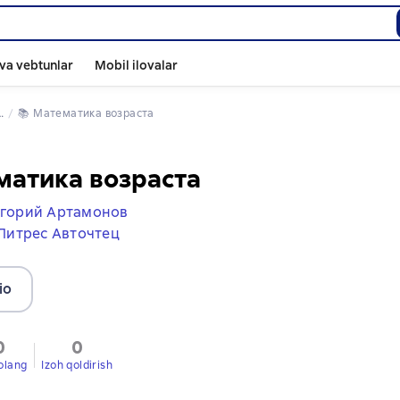
va vebtunlar
Mobil ilovalar
📚 
Математика возраста
матика возраста
горий Артамонов
Литрес Авточтец
io
0
0
olang
Izoh qoldirish