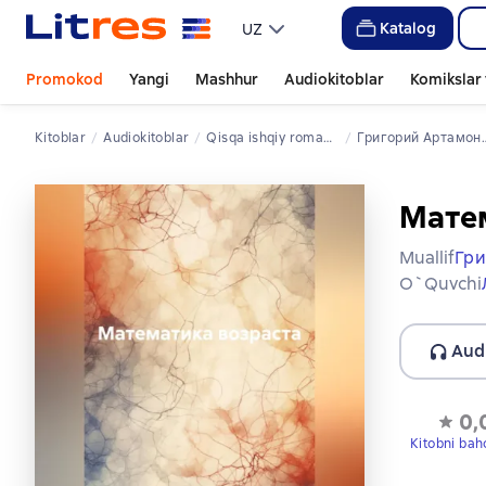
Katalog
UZ
Promokod
Yangi
Mashhur
Audiokitoblar
Komikslar 
Kitoblar
Audiokitoblar
qisqa ishqiy romanlar
Григорий Артамонов
Мате
Muallif
Гри
O`quvchi
Aud
0,
Kitobni bah