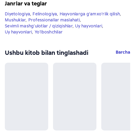
Janrlar va teglar
Diyetologiya
,
Felinologiya
,
Hayvonlarga g'amxo'rlik qilish
,
Mushuklar
,
Professionallar maslahati
,
Sevimli mashg’ulotlar / qiziqishlar
,
Uy hayvonlari
,
Uy hayvonlari
,
Yo‘lboshchilar
Ushbu kitob bilan tinglashadi
Barcha