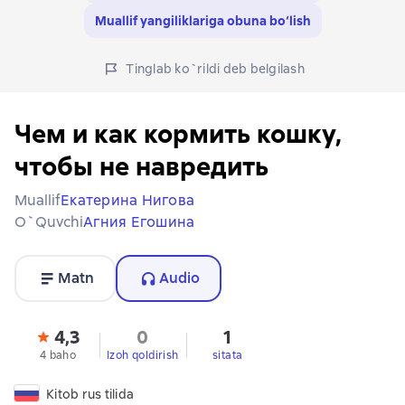
Muallif yangiliklariga obuna bo‘lish
Tinglab ko`rildi deb belgilash
Чем и как кормить кошку,
чтобы не навредить
Muallif
Екатерина Нигова
O`quvchi
Агния Егошина
Matn
Audio
4,3
0
1
4 baho
Izoh qoldirish
sitata
Kitob rus tilida