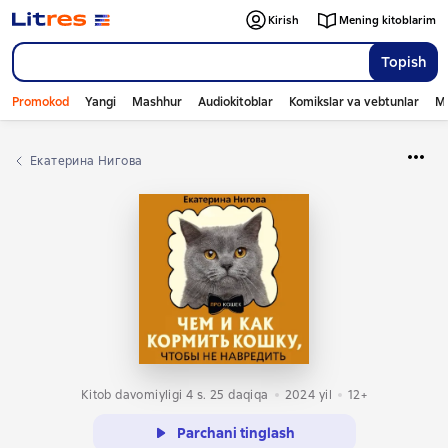
Kirish
Mening kitoblarim
Topish
Promokod
Yangi
Mashhur
Audiokitoblar
Komikslar va vebtunlar
Mo
Екатерина Нигова
Kitob davomiyligi 4 s. 25 daqiqa
2024
yil
12+
Parchani tinglash