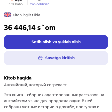
1 ta baho
Izoh qoldirish
Kitob ingliz tilida
36 446,14 s`om
Sotib oilsh va yuklab olish
Savatga kiritish
Kitob haqida
Английский, который согревает.
Эта книга – сборник адаптированных рассказов на
английском языке для продолжающих. В ней
собраны уютные истории о дружбе, прогулках и