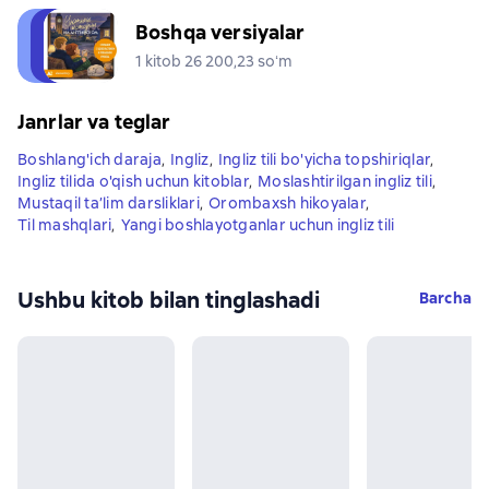
Boshqa versiyalar
1 kitob 26 200,23 soʻm
Janrlar va teglar
Boshlang'ich daraja
,
Ingliz
,
Ingliz tili bo'yicha topshiriqlar
,
Ingliz tilida o'qish uchun kitoblar
,
Moslashtirilgan ingliz tili
,
Mustaqil ta’lim darsliklari
,
Orombaxsh hikoyalar
,
Til mashqlari
,
Yangi boshlayotganlar uchun ingliz tili
Ushbu kitob bilan tinglashadi
Barcha