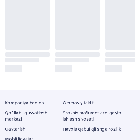
Kompaniya haqida
Ommaviy taklif
Qo`llab -quvvatlash
Shaxsiy ma'lumotlarni qayta
markazi
ishlash siyosati
Qaytarish
Havola qabul qilishga rozilik
Mobil ilovalar