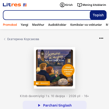
Kirish
Mening kitoblarim
Topish
Promokod
Yangi
Mashhur
Audiokitoblar
Komikslar va vebtunlar
Mo
Екатерина Корсакова
Kitob davomiyligi 1 s. 10 daqiqa
2026
yil
16+
Parchani tinglash