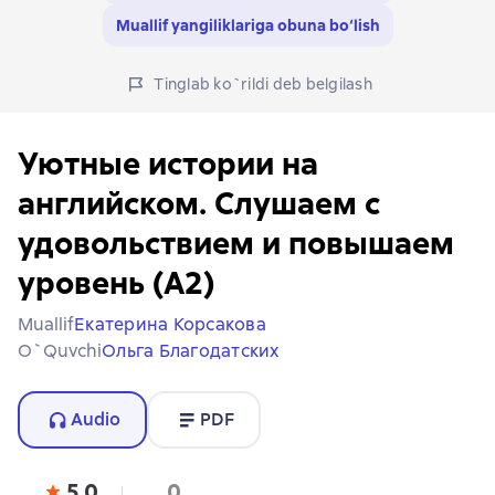
Muallif yangiliklariga obuna bo‘lish
Tinglab ko`rildi deb belgilash
Уютные истории на
английском. Слушаем с
удовольствием и повышаем
уровень (А2)
Muallif
Екатерина Корсакова
O`quvchi
Ольга Благодатских
Audio
PDF
5,0
0