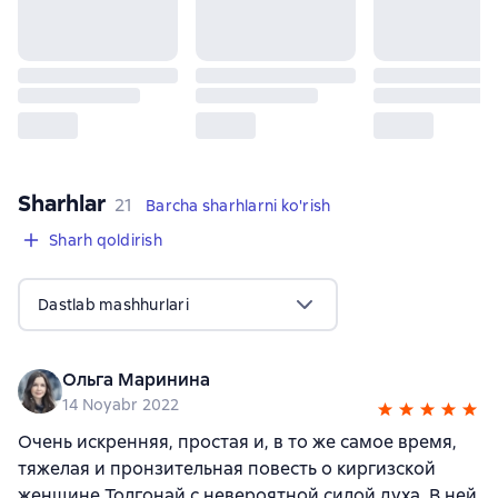
Sharhlar
,
21 sharhlar
21
Barcha sharhlarni ko'rish
Sharh qoldirish
Dastlab mashhurlari
Ольга Маринина
14 Noyabr 2022
Очень искренняя, простая и, в то же самое время,
тяжелая и пронзительная повесть о киргизской
женщине Толгонай с невероятной силой духа. В ней