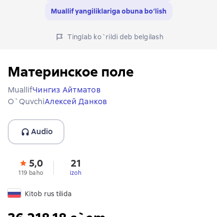
Muallif yangiliklariga obuna bo‘lish
Tinglab ko`rildi deb belgilash
Материнское поле
Muallif
Чингиз Айтматов
O`quvchi
Алексей Данков
Audio
5,0
21
119 baho
izoh
Kitob rus tilida