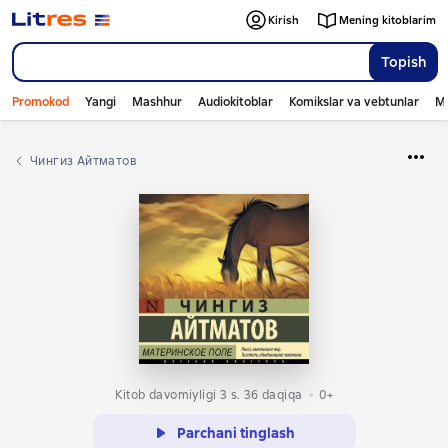
Kirish
Mening kitoblarim
Topish
Promokod
Yangi
Mashhur
Audiokitoblar
Komikslar va vebtunlar
Mo
Чингиз Айтматов
Kitob davomiyligi 3 s. 36 daqiqa
0+
Parchani tinglash