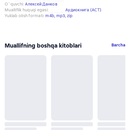
O`quvchi
:
Алексей Данков
Mualliflik huquqi egasi
:
Аудиокнига (АСТ)
Yuklab olish formati
:
m4b
, 
mp3
, 
zip
Muallifning boshqa kitoblari
Barcha