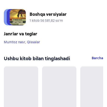
Boshqa versiyalar
1 kitob 56 581,82 soʻm
Janrlar va teglar
Mumtoz nasr
,
Qissalar
Ushbu kitob bilan tinglashadi
Barcha