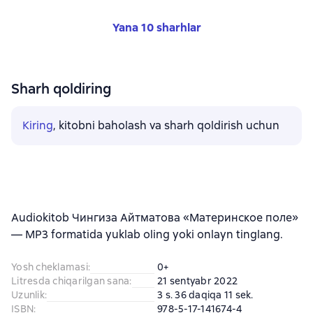
Yana 10 sharhlar
Sharh qoldiring
Kiring
, kitobni baholash va sharh qoldirish uchun
Audiokitob Чингиза Айтматова «Материнское поле»
— MP3 formatida yuklab oling yoki onlayn tinglang.
Yosh cheklamasi
:
0+
Litresda chiqarilgan sana
:
21 sentyabr 2022
Uzunlik
:
3 s. 36 daqiqa 11 sek.
ISBN
:
978-5-17-141674-4