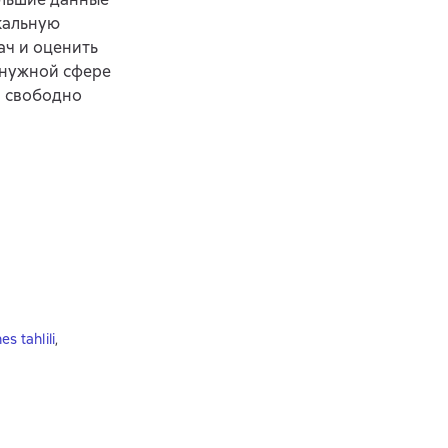
икальную
ач и оценить
 нужной сфере
, свободно
es tahlili
,