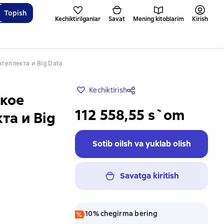
Topish
Kechiktirilganlar
Savat
Mening kitoblarim
Kirish
теллекта и Big Data
Kechiktirish
ское
112 558,55 s`om
та и Big
Sotib oilsh va yuklab olish
Savatga kiritish
10% chegirma bering