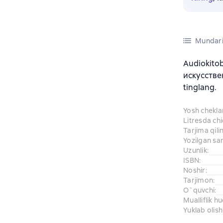
Mundari
Audiokito
искусстве
tinglang.
Yosh chekl
Litresda ch
Tarjima qil
Yozilgan sa
Uzunlik
:
ISBN
:
Noshir
:
Tarjimon
:
O`quvchi
:
Mualliflik h
Yuklab olish