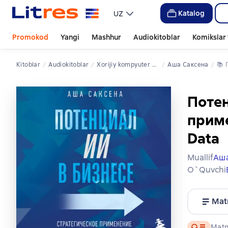
Katalog
UZ
Promokod
Yangi
Mashhur
Audiokitoblar
Komikslar 
Kitoblar
Audiokitoblar
xorijiy kompyuter adabiyoti
Аша Саксена
📚 
Потен
приме
Data
Muallif
Аша
O`quvchi
Mat
Audio
Matn 