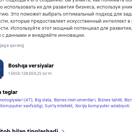
о использовать их для развития бизнеса, используя ун
ию. Это поможет выбрать оптимальный подход для зад
ти, которые предоставляет искусственный интеллект в
сти. Используйте этот мощный потенциал для развития
 с данными и внедряйте инновации.
jaga qarang
Boshqa versiyalar
1 kitob 128 659,25 soʻm
a teglar
nologiyalari (AT)
,
Big data
,
Biznes instrumentlari
,
Biznes tahlili
,
Bizn
Kompyuter xavfsizligi
,
Sun'iy intellekt
,
Xorijiy kompyuter adabiyoti
tob bilan tinglashadi