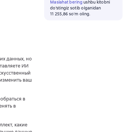
Maslahat bering
ushbu kitobni
do'stingiz sotib olganidan
11 255,86 soʻm oling.
их данных, но
ставляете ИИ
искусственный
 изменить ваш
зобраться в
енять в
ллект, какие
ольшие данные