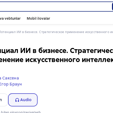
va vebtunlar
Mobil ilovalar
Потенциал ИИ в бизнесе. Стратегическое применение искусственного ин
циал ИИ в бизнесе. Стратегиче
нение искусственного интеллек
 Саксена
Егор Браун
n
Audio
bilan sinxronizasiyalash