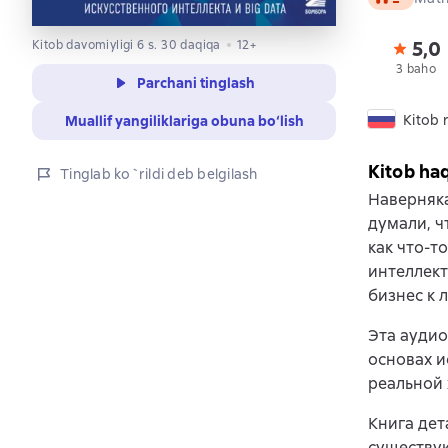
5,0
Kitob davomiyligi 6 s. 30 daqiqa
12+
3 baho
Parchani tinglash
Kitob r
Muallif yangiliklariga obuna bo‘lish
Kitob ha
Tinglab ko`rildi deb belgilash
Наверняка
думали, ч
как что-т
интеллект
бизнес к 
Эта аудио
основах и
реальной 
Книга дет
существую