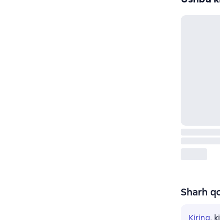
Sharh qo
Kiring
, 