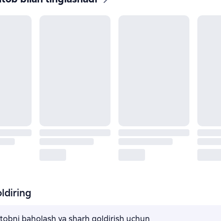
ldiring
kitobni baholash va sharh qoldirish uchun