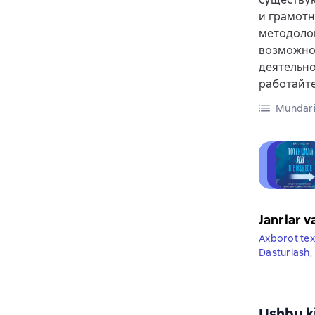
и грамотн
методолог
возможнос
деятельно
работайте
Mundari
Janrlar v
Axborot tex
Dasturlash
,
Ushbu ki