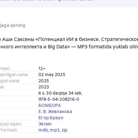
jaga qarang
b Аши Саксены «Потенциал ИИ в бизнесе. Стратегическ
нного интеллекта и Big Data» — MP3 formatida yuklab olin
amasi
:
12+
iqarilgan sana
:
02 may 2025
ingan sana
:
2025
na
:
2023
6 s. 30 daqiqa 34 sek.
978-5-04-208216-0
БОМБОРА
Е. В. Жевлакова
Егор Браун
uquqi egasi
:
Эксмо
 formati
:
m4b
, 
mp3
, 
zip