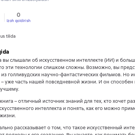
0
Izoh qoldirish
us tilida
qida
 вы слышали об искусственном интеллекте (ИИ) и больш
то эти технологии слишком сложны. Возможно, вы пред
о из голливудских научно-фантастических фильмов. Но 
 – уже часть нашей повседневной жизни. И он способен
лучшему.
книга – отличный источник знаний для тех, кто хочет ра
скусственного интеллекта и понять, как его можно прим
жизни.
ально рассказывает о том, что такое искусственный инте
т подходы к его созданию. Вы узнаете, как понимать б