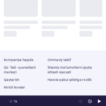
Kompaniya haqida
Ommaviy taklif
Qo`llab -quvvatlash
Shaxsiy ma'lumotlarni qayta
markazi
ishlash siyosati
Qaytarish
Havola qabul qilishga rozilik
Mobil ilovalar
1x
Litres Operations Limited