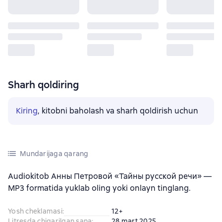
Sharh qoldiring
Kiring
, kitobni baholash va sharh qoldirish uchun
Mundarijaga qarang
Audiokitob Анны Петровой «Тайны русской речи» —
MP3 formatida yuklab oling yoki onlayn tinglang.
Yosh cheklamasi
:
12+
Litresda chiqarilgan sana
:
28 mart 2025