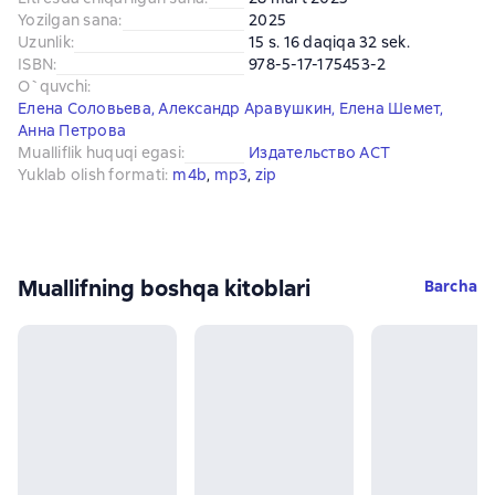
Yozilgan sana
:
2025
Uzunlik
:
15 s. 16 daqiqa 32 sek.
ISBN
:
978-5-17-175453-2
O`quvchi
:
Елена Соловьева
,
Александр Аравушкин
,
Елена Шемет
,
Анна Петрова
Mualliflik huquqi egasi
:
Издательство АСТ
Yuklab olish formati
:
m4b
, 
mp3
, 
zip
Muallifning boshqa kitoblari
Barcha