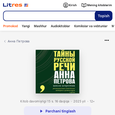
Kirish
Mening kitoblarim
Topish
Promokod
Yangi
Mashhur
Audiokitoblar
Komikslar va vebtunlar
Mo
Анна Петрова
Kitob davomiyligi 15 s. 16 daqiqa
2025
yil
12+
Parchani tinglash