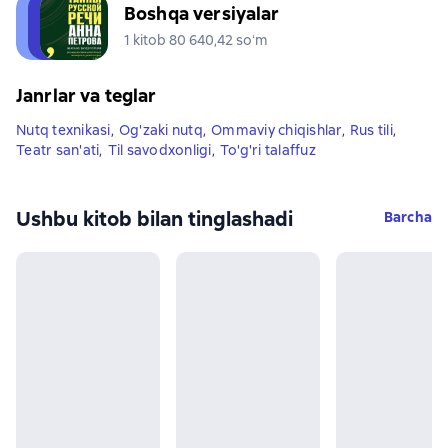
Boshqa versiyalar
1 kitob 80 640,42 soʻm
Janrlar va teglar
Nutq texnikasi
,
Og'zaki nutq
,
Ommaviy chiqishlar
,
Rus tili
,
Teatr san'ati
,
Til savodxonligi
,
To'g'ri talaffuz
Ushbu kitob bilan tinglashadi
Barcha