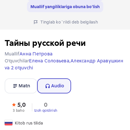
Muallif yangiliklariga obuna bo‘lish
Tinglab ko`rildi deb belgilash
Тайны русской речи
Muallif
Анна Петрова
O'quvchilar
Елена Соловьева,
Александр Аравушкин
va 2 o'quvchi
Matn
Audio
5,0
0
3 baho
Izoh qoldirish
Kitob rus tilida