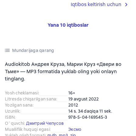
Iqtibos keltirish uchun
Yana 10 iqtiboslar
Mundarijaga qarang
Audiokitob Андрея Круза, Марии Круз «Двери во
Тьме» — MP3 formatida yuklab oling yoki onlayn
tinglang.
Yosh cheklamasi
:
16+
Litresda chiqarilgan sana
:
19 avgust 2022
Yozilgan sana
:
2012
Uzunlik
:
14 s. 34 daqiqa 11 sek.
ISBN
:
978-5-04-169545-3
O`quvchi
:
Дмитрий Чепусов
Mualliflik huquqi egasi
:
Эксмо
Yuklab olish formati
:
m4b
, 
mp3
, 
zip