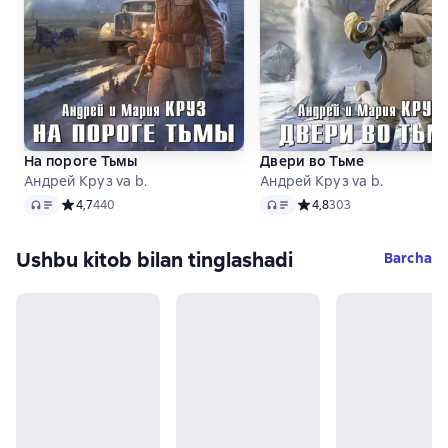
На пороге Тьмы
Двери во Тьме
Андрей Круз va b.
Андрей Круз va b.
Audio
Audio
Средний рейтинг 4,7 на основе 440 оценок
4,7
440
Средний рейтинг 4,8 на 
4,8
303
Ushbu kitob bilan tinglashadi
Barcha