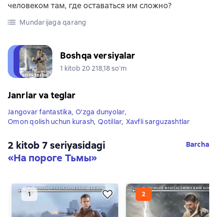
человеком там, где оставаться им сложно?
Mundarijaga qarang
Boshqa versiyalar
1 kitob 20 218,18 soʻm
Janrlar va teglar
Jangovar fantastika
,
O'zga dunyolar
,
Omon qolish uchun kurash
,
Qotillar
,
Xavfli sarguzashtlar
2 kitob 7 seriyasidagi
Barcha
«На пороге Тьмы»