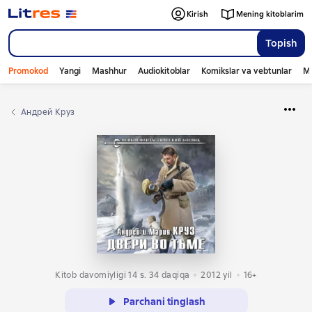
Kirish
Mening kitoblarim
Topish
Promokod
Yangi
Mashhur
Audiokitoblar
Komikslar va vebtunlar
Mo
Андрей Круз
Kitob davomiyligi 14 s. 34 daqiqa
2012
yil
16+
Parchani tinglash