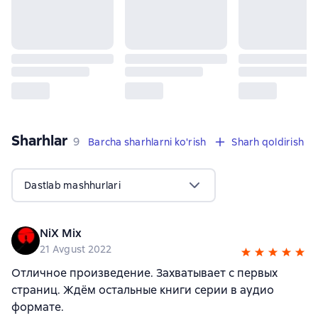
Sharhlar
,
9 sharhlar
9
Barcha sharhlarni ko'rish
Sharh qoldirish
Dastlab mashhurlari
NiX Mix
21 Avgust 2022
Отличное произведение. Захватывает с первых
страниц. Ждём остальные книги серии в аудио
формате.