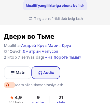
Muallif yangiliklariga obuna bo‘lish
Tinglab ko`rildi deb belgilash
Двери во Тьме
Mualliflar
Андрей Круз,
Мария Круз
O`quvchi
Дмитрий Чепусов
2 kitob 7 seriyasidagi
«На пороге Тьмы»
Matn
Audio
Audio
Matn bilan sinxronizasiyalash
4,9
9
21
303 baho
sharhlar
sitata