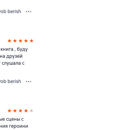
vob berish
книга , буду
она друзей
у слушала с
vob berish
ые сцены с
ния героини