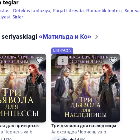
a teglar
ustasi
,
Detektiv fantaziya
,
Faqat Litresda
,
Romantik fentezi
,
Sehr va
iyasi
,
Sirlar
2 seriyasidagi
«Матильда и Ко»
Eksklyuziv
ла для принцессы
Три дьявола для наследницы
а Черчень va b.
Александра Черчень va b.
Audio