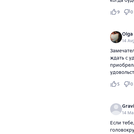
когда бу
9
0
Olga
14 Av
Замечател
ждать с у
приобрела
удовольс
5
0
Gravi
14 Ma
Если тебе
головокр