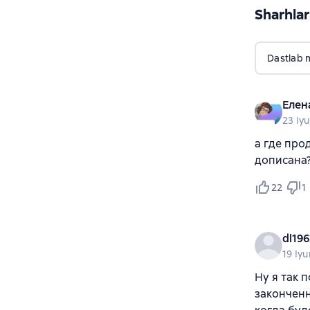
Sharhlar
Dastlab 
Елен
23 Iy
а где про
дописана?
22
1
dl196
19 Iy
Ну я так 
законченн