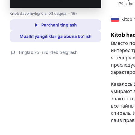
179 baho
Kitob davomiyligi 6 s. 03 daqiqa
16+
Kitob r
Parchani tinglash
Kitob ha
Muallif yangiliklariga obuna bo‘lish
Вместо по
интерес т
Tinglab ko`rildi deb belgilash
я теперь 
преследуе
характеро
Казалось 
умирают л
знают отв
все тайны
спираль. 
явив прав