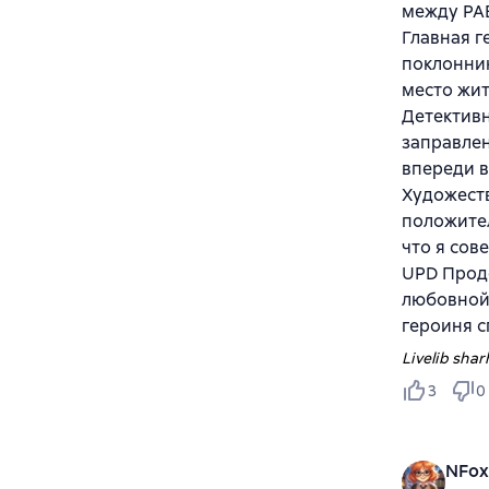
между РА
Главная г
поклонник
место жит
Детективн
заправлен
впереди в
Художеств
положител
что я сов
UPD Продо
любовной 
героиня с
Livelib sharh
3
0
NFox