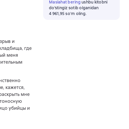
Maslahat bering
ushbu kitobni
do'stingiz sotib olganidan
4 961,95 soʻm oling.
зрыв и
кладбища, где
рый меня
атительным
инственно
е, кажется,
 раскрыть мне
ртоносную
лицо убийцы и