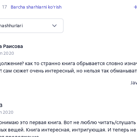
,
17 sharhlar
17
Barcha sharhlarni ko'rish
mashhurlari
а Раисова
un 2020
должение? как то странно книга обрывается словно изна
! сам сюжет очень интересный, но нельзя так обманыват
Ja
3
un 2020
понимаю это первая книга. Вот не люблю читать/слушать
ых вещей. Книга интересная, интригующая. И теперь не