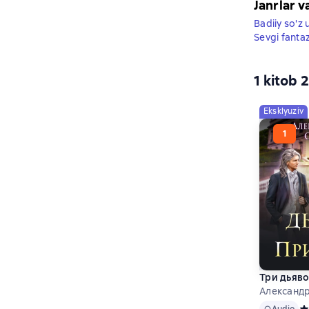
Janrlar v
Badiiy so'z 
Sevgi fantaz
1 kitob 
Eksklyuziv
Три дьяво
Александр
Audio