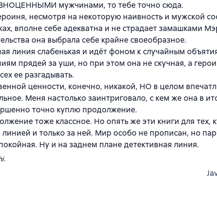
ВНОЦЕННЫМИ мужчинами, то тебе точно сюда.
ероиня, несмотря на некоторую наивность и мужской со
ах, вполне себе адекватна и не страдает замашками Мэ
ельства она выбрала себе крайне своеобразное.
ая линия слабенькая и идёт фоном к случайным объяти
иям прядей за уши, но при этом она не скучная, а герои
сех ее разгадывать.
енной ценности, конечно, никакой, НО в целом впечатл
ьное. Меня настолько заинтриговало, с кем же она в ито
ершенно точно куплю продолжение.
лжение тоже классное. Но опять же эти книги для тех, 
линией и только за ней. Мир особо не прописан, но пар
покойная. Ну и на заднем плане детективная линия.
i.
Ja