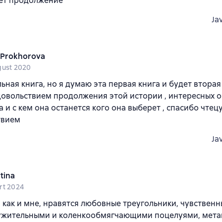
дет продолжение
Ja
 Prokhorova
gust 2020
ьная книга, но я думаю эта первая книга и будет вторая 
довольствием продолжения этой истории , интересных 
 и с кем она останется кого она выберет , спасибо чтец
твием
Ja
tina
rt 2024
, как и мне, нравятся любовные треугольники, чувственн
ужительными и коленкообмягчающими поцелуями, мета