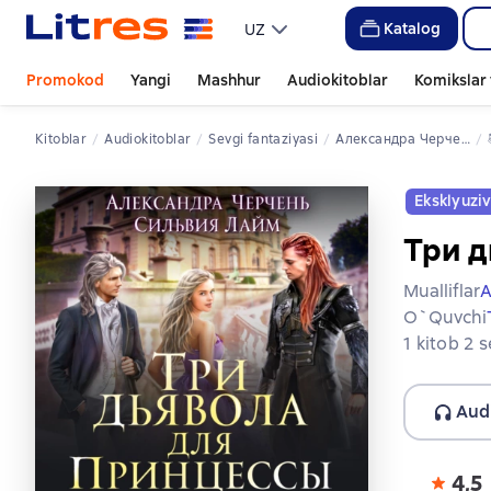
Katalog
UZ
Promokod
Yangi
Mashhur
Audiokitoblar
Komikslar 
Kitoblar
Audiokitoblar
sevgi fantaziyasi
Александра Черчень
Eksklyuzi
Три д
Mualliflar
А
O`quvchi
1 kitob 2 
Aud
4,5