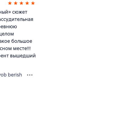
чный» сюжет
ассудительная
древнюю
 целом
такое большое
сном месте!!!
ррент вышедший
vob berish