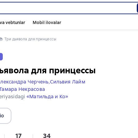
va vebtunlar
Mobil ilovalar
📚 
Три дьявола для принцессы
v
ьявола для принцессы
лександра Черчень,
Сильвия Лайм
Тамара Некрасова
seriyasidagi
«Матильда и Ко»
io
17
34