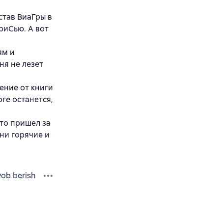
став ВиаГры в
риСью. А вот
ям и
ня не лезет
ение от книги
ге останется,
кто пришел за
ни горячие и
vob berish