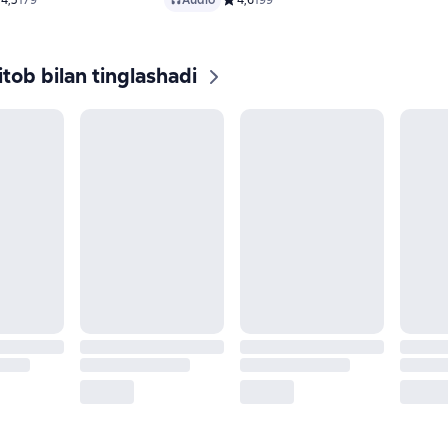
едний рейтинг 4,5 на основе 179 оценок
4,5
179
Audio
Средний рейтинг 4,6 на основе 199 о
4,6
199
tob bilan tinglashadi