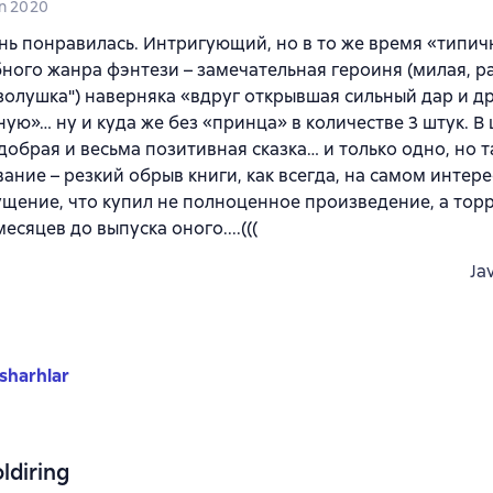
un 2020
нь понравилась. Интригующий, но в то же время «типи
ного жанра фэнтези – замечательная героиня (милая, р
золушка") наверняка «вдруг открывшая сильный дар и 
ую»… ну и куда же без «принца» в количестве 3 штук. В
добрая и весьма позитивная сказка… и только одно, но 
ание – резкий обрыв книги, как всегда, на самом интере
щение, что купил не полноценное произведение, а то
есяцев до выпуска оного....(((
Ja
sharhlar
ldiring