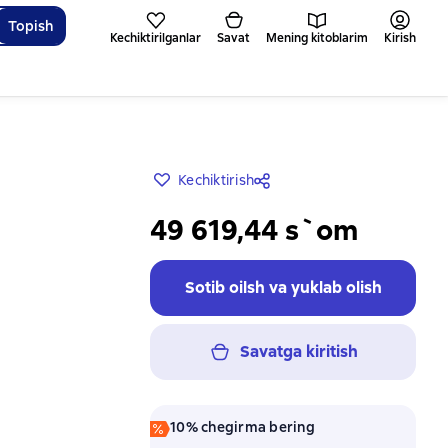
Topish
Kechiktirilganlar
Savat
Mening kitoblarim
Kirish
Kechiktirish
49 619,44 s`om
Sotib oilsh va yuklab olish
Savatga kiritish
10% chegirma bering