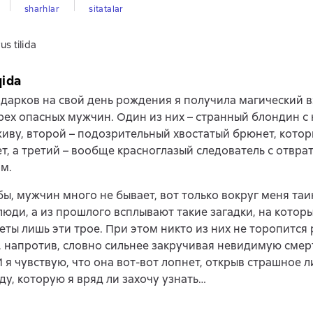
sharhlar
sitatalar
us tilida
qida
дарков на свой день рождения я получила магический в
рех опасных мужчин. Один из них – странный блондин с 
живу, второй – подозрительный хвостатый брюнет, кото
т, а третий – вообще красноглазый следователь с отвр
м.
бы, мужчин много не бывает, вот только вокруг меня та
юди, а из прошлого всплывают такие загадки, на которы
еты лишь эти трое. При этом никто из них не торопится
, напротив, словно сильнее закручивая невидимую сме
И я чувствую, что она вот-вот лопнет, открыв страшное 
ду, которую я вряд ли захочу узнать…