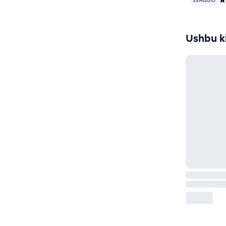
Audio
Ср
Ushbu ki