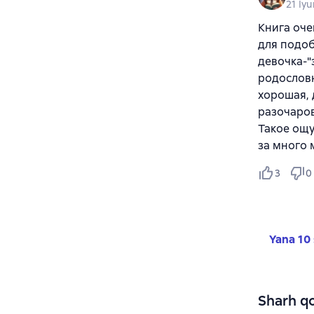
21 Iy
Книга оче
для подоб
девочка-"
родословн
хорошая, 
разочаров
Такое ощу
за много м
3
0
Yana 10 
Sharh qo