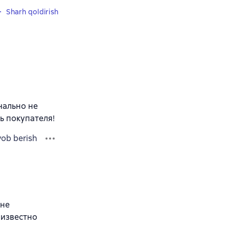
Sharh qoldirish
чально не
ь покупателя!
vob berish
 не
 известно