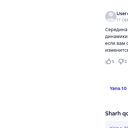
User
17 Ok
Середина 
динамики 
если вам 
изменится
5
2
Yana 10 
Sharh qo