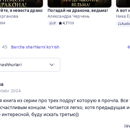
йте, я невеста дракона!
Погадай на дракона, ведьма!
А вот 
ерганова
Александра Черчень
Ника 
Audio
Audio
ий рейтинг 4,8 на основе 994 оценок
994
Средний рейтинг 4,7 на основе 709 оцен
4,7
709
Audi
,
45 sharhlar
45
Barcha sharhlarni ko'rish
mashhurlari
на
ntabr 2024
я книга из серии про трех подруг которую я прочла. Все 
о счастливым концом. Читается легко, хотя предыдущая 
 интересной, буду искать третью))
Ja