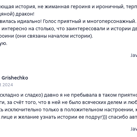
ющая история, не жиманная героиня и ироничный, терп
дяной) дракон!
вилась идиально! Голос приятный и многоперсонажный.
 интересно на столько, что заинтересовали и истории д
роини (они связаны началом истории).
ую.
Ja
a Grishechko
t 2024
 складно и сладко) давно я не пребывала в таком прият
ги, за счёт того, что в ней не было всяческих делем и л
ь исключительно только в положительном настроении, к
 лице и желание узнать истории ее подруг))) спасибо авто
Ja