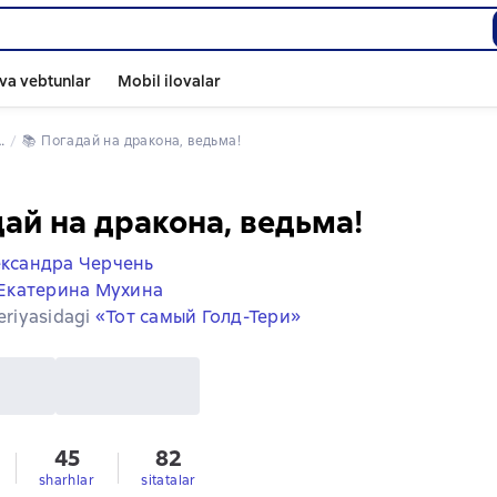
va vebtunlar
Mobil ilovalar
📚 
Погадай на дракона, ведьма!
ай на дракона, ведьма!
ксандра Черчень
Екатерина Мухина
seriyasidagi
«Тот самый Голд-Тери»
45
82
sharhlar
sitatalar