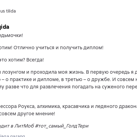
us tilida
qida
едьмочки!
отим! Отлично учиться и получить диплом!
это хотим? Всегда!
 лозунгом и проходила моя жизнь. В первую очередь я д
 – о практике и дипломе, в третью – о дружбе. И совсем
Ну разве что для развлечения погадать на суженого пе
ессора Роукса, алхимика, красавчика и ледяного дракона
 совсем другое мнение!
одит в ЛитМоб #тот_самый_ГолдТери
jaga qarang