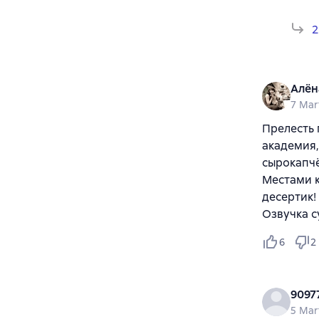
2
Алён
7 Mar
Прелесть 
академия,
сырокапчё
Местами к
десертик!
Озвучка с
6
2
9097
5 Mar