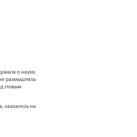
умала о науке,
 не размышляла
ред Новым
, оказалось на