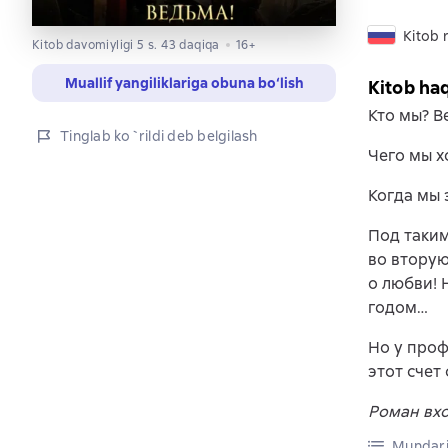
Kitob r
Kitob davomiyligi 5 s. 43 daqiqa
16+
Muallif yangiliklariga obuna bo‘lish
Kitob ha
Кто мы? В
Tinglab ko`rildi deb belgilash
Чего мы х
Когда мы 
Под таким
во вторую
о любви! 
годом…
Но у проф
этот счет
Роман вх
Mundari