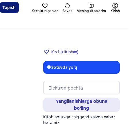
Topish
Kechiktirilganlar
Savat
Mening kitoblarim
Kirish
Kechiktirish
Sotuvda yo'q
Elektron pochta
Yangilanishlarga obuna
bo'ling
Kitob sotuvga chiqqanda sizga xabar
beramiz