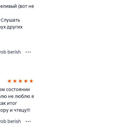
еливый (вот не
 Слушать
вух других
vob berish
ном состоянии
юблю не люблю я
ак итог
ру и чтецу!!!
vob berish