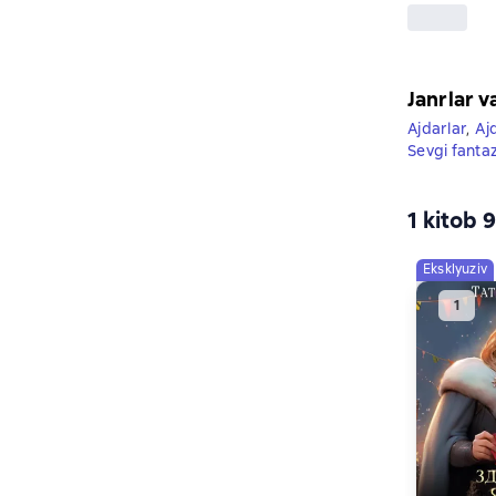
Janrlar v
Ajdarlar
,
Aj
Sevgi fantaz
1 kitob 
Eksklyuziv