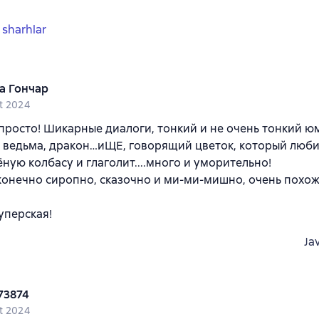
 sharhlar
а Гончар
t 2024
просто! Шикарные диалоги, тонкий и не очень тонкий ю
 ведьма, дракон…иЩЕ, говорящий цветок, который люб
ную колбасу и глаголит....много и уморительно!
онечно сиропно, сказочно и ми-ми-мишно, очень похож
уперская!
Ja
73874
t 2024