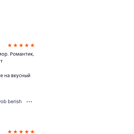
мор. Романтик,
ит
е на вкусный
vob berish