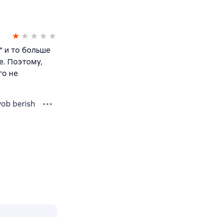
" и то больше
е. Поэтому,
го не
vob berish