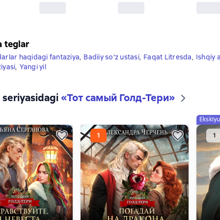
a teglar
darlar haqidagi fantaziya
,
Badiiy so'z ustasi
,
Faqat Litresda
,
Ishqiy 
iyasi
,
Yangi yil
9 seriyasidagi
«Тот самый Голд-Тери»
Eksklyu