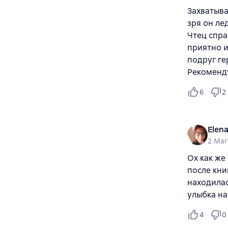
Захватыва
зря он ле
Чтец спра
приятно и
подруг ге
Рекоменд
6
2
Elen
2 Mar
Ох как же
после кни
находилас
улыбка на
4
0