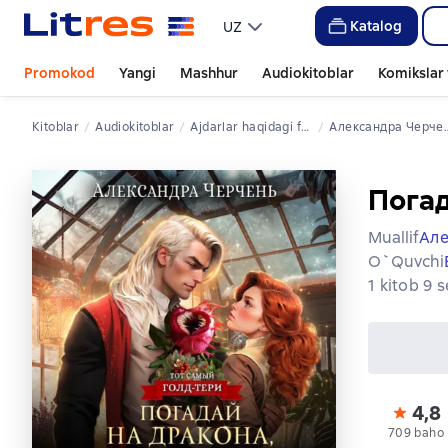
Katalog
UZ
Promokod
Yangi
Mashhur
Audiokitoblar
Komikslar 
Kitoblar
Audiokitoblar
ajdarlar haqidagi fantaziya
Александра Черчень
Погад
Muallif
Але
O`quvchi
1 kitob 9 
4,8
709 baho