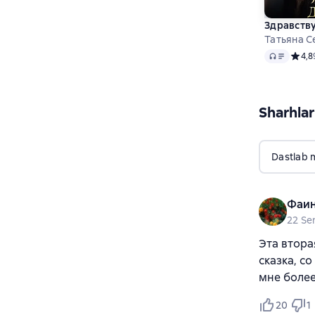
Здравству
Татьяна С
Audio
Средн
4,8
Sharhlar
Dastlab 
Фаи
22 Se
Эта втора
сказка, с
мне более
20
1