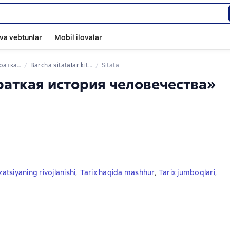
va vebtunlar
Mobil ilovalar
я человечества
Barcha sitatalar kitoblardan
Sitata
 Краткая история человечества»
izatsiyaning rivojlanishi
,
Tarix haqida mashhur
,
Tarix jumboqlari
,