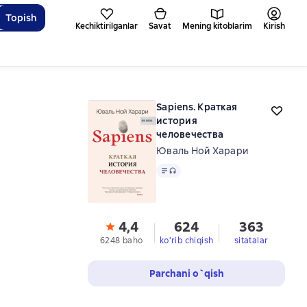
Topish
Kechiktirilganlar
Savat
Mening kitoblarim
Kirish
Sapiens. Краткая
история
человечества
Юваль Ной Харари
Matn
, audio format mavjud
4,4
624
363
6248 baho
ko'rib chiqish
sitatalar
Parchani o`qish