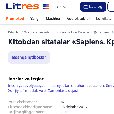
Katalog
UZ
Promokod
Yangi
Mashhur
Audiokitoblar
Komikslar 
Kitoblar
xorijiy ta’lim adabiyoti
Юваль Ной Харари
📚 
Sapiens. Краткая истори
Kitobdan sitatalar «Sapiens.
Boshqa iqtiboslar
Janrlar va teglar
Insoniyat evolyutsiyasi
,
Insoniyat tarixi
,
Jahon bestselleri
,
Sivil
Xorijiy ta’lim adabiyoti
,
Zamonlar aloqasi
Yosh cheklamasi
:
16+
Litresda chiqarilgan sana
:
08 dekabr 2016
Tarjima qilingan sana
:
2016