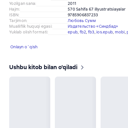
Yozilgan sana
:
2011
Hajm
:
570 Sahifa 67 illyustratsiayalar
ISBN
:
9785906837233
Tarjimon
:
Любовь Сумм
Mualliflik huquqi egasi
:
Издательство «Синдбад»
Yuklab olish formati
:
epub
, 
fb2
, 
fb3
, 
ios.epub
, 
mobi
, 
Onlayn o`qish
Ushbu kitob bilan o'qiladi