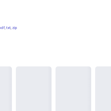
pdf
, 
txt
, 
zip