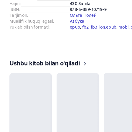
Hajm
:
430 Sahifa
ISBN
:
978-5-389-10719-9
Tarjimon
:
Ольга Полей
Mualliflik huquqi egasi
:
Азбука
Yuklab olish formati
:
epub
, 
fb2
, 
fb3
, 
ios.epub
, 
mobi
, 
Ushbu kitob bilan o'qiladi