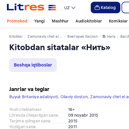
Katalog
UZ
Promokod
Yangi
Mashhur
Audiokitoblar
Komikslar 
Kitoblar
zamonaviy chet el adabiyoti
Виктория Хислоп
📚 
Нить
Barch
Kitobdan sitatalar «Нить»
Boshqa iqtiboslar
Janrlar va teglar
Buyuk Britaniya adabiyoti
,
Oilaviy doston
,
Zamonaviy chet el a
Yosh cheklamasi
:
16+
Litresda chiqarilgan sana
:
09 noyabr 2015
Tarjima qilingan sana
:
2015
Yozilgan sana
:
2011