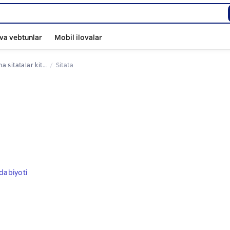
va vebtunlar
Mobil ilovalar
a sitatalar kitoblardan
Sitata
dabiyoti