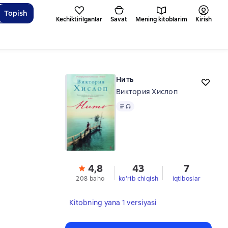
Topish
Kechiktirilganlar
Savat
Mening kitoblarim
Kirish
Нить
Виктория Хислоп
Matn
, audio format mavjud
4,8
43
7
208 baho
ko'rib chiqish
iqtiboslar
Kitobning yana 1 versiyasi