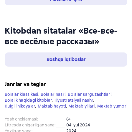
Kitobdan sitatalar «Все-все-
все весёлые рассказы»
Boshqa iqtiboslar
Janrlar va teglar
Bolalar klassikasi
,
Bolalar nasri
,
Bolalar sarguzashtlari
,
Bolalik haqidagi kitoblar
,
Illyustratsiyali nashr
,
Kulgili hikoyalar
,
Maktab hayoti
,
Maktab yillari
,
Maktab yumori
Yosh cheklamasi
:
6+
Litresda chiqarilgan sana
:
04 iyul 2024
Yozilgan sana
:
2024