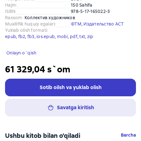
Hajm
:
150 Sahifa
ISBN
:
978-5-17-165022-3
Rassom
:
Коллектив художников
Mualliflik huquqi egalari
:
ФТМ
, 
Издательство АСТ
Yuklab olish formati
:
epub
, 
fb2
, 
fb3
, 
ios.epub
, 
mobi
, 
pdf
, 
txt
, 
zip
Onlayn o`qish
61 329,04 s`om
Sotib oilsh va yuklab olish
Savatga kiritish
Ushbu kitob bilan o'qiladi
Barcha