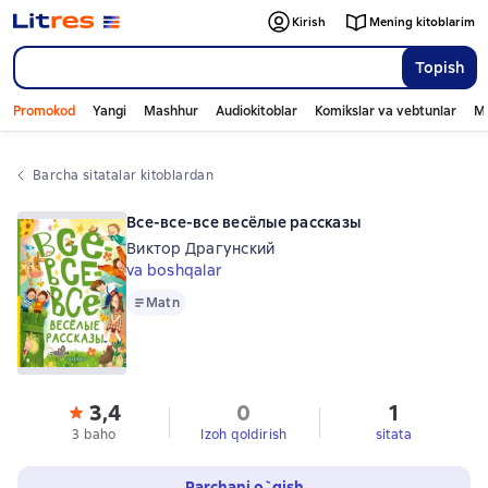
Kirish
Mening kitoblarim
Topish
Promokod
Yangi
Mashhur
Audiokitoblar
Komikslar va vebtunlar
Mo
Barcha sitatalar kitoblardan
Все-все-все весёлые рассказы
Виктор Драгунский
va boshqalar
Matn
Matn
3,4
0
1
3 baho
Izoh qoldirish
sitata
Parchani o`qish