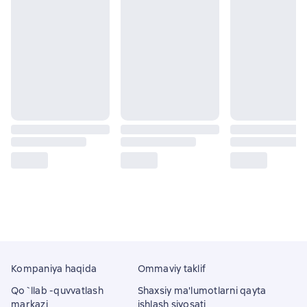
Kompaniya haqida
Ommaviy taklif
Qo`llab -quvvatlash
Shaxsiy ma'lumotlarni qayta
markazi
ishlash siyosati