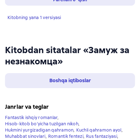
Kitobning yana 1 versiyasi
Kitobdan sitatalar «Замуж за
незнакомца»
Boshqa iqtiboslar
Janrlar va teglar
Fantastik ishqiy romanlar
,
Hisob-kitob bo‘yicha tuzilgan nikoh
,
Hukmini yurgizadigan qahramon
,
Kuchli qahramon ayol
,
Muhabbat sinovlari
,
Romantik fentezi
,
Rus fantaziyasi
,