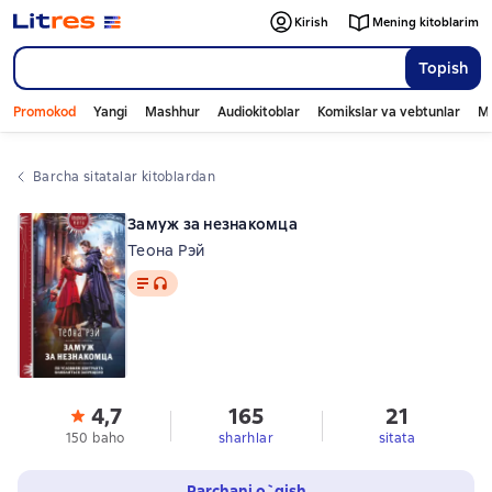
Kirish
Mening kitoblarim
Topish
Promokod
Yangi
Mashhur
Audiokitoblar
Komikslar va vebtunlar
Mo
Barcha sitatalar kitoblardan
Замуж за незнакомца
Теона Рэй
Matn
, audio format mavjud
4,7
165
21
150 baho
sharhlar
sitata
Parchani o`qish