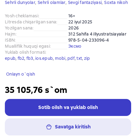
Sehrli dunyolar
,
Sehrli olamlar
,
Sevgi fantaziyasi
,
Soxta nikoh
Yosh cheklamasi
:
16+
Litresda chiqarilgan sana
:
22 iyul 2025
Yozilgan sana
:
2026
Hajm
:
312 Sahifa 4 illyustratsiayalar
ISBN
:
978-5-04-233096-4
Mualliflik huquqi egasi
:
Эксмо
Yuklab olish formati
:
epub
, 
fb2
, 
fb3
, 
ios.epub
, 
mobi
, 
pdf
, 
txt
, 
zip
Onlayn o`qish
35 105,76 s`om
Sotib oilsh va yuklab olish
Savatga kiritish