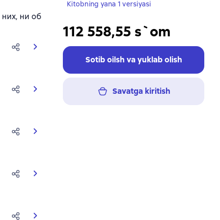
Kitobning yana 1 versiyasi
 них, ни об
112 558,55 s`om
Sotib oilsh va yuklab olish
Savatga kiritish