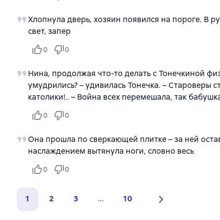
Хлопнула дверь, хозяин появился на пороге. В р
свет, запер
0
0
Нина, продолжая что-то делать с Тонечкиной физи
умудрились? – удивилась Тонечка. – Староверы ст
католики!.. – Война всех перемешала, так бабушк
0
0
Она прошла по сверкающей плитке – за ней остав
наслаждением вытянула ноги, словно весь
0
0
1
2
3
...
10