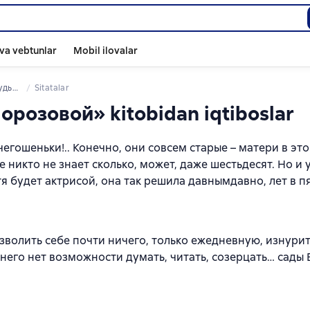
va vebtunlar
Mobil ilovalar
орозовой
Sitatalar
розовой» kitobidan iqtiboslar
егошеньки!.. Конечно, они совсем старые – матери в эт
 никто не знает сколько, может, даже шестьдесят. Но и 
тя будет актрисой, она так решила давнымдавно, лет в п
озволить себе почти ничего, только ежедневную, изнури
него нет возможности думать, читать, созерцать… сады В