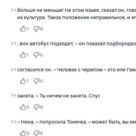
больше ни меньше! На этом языке, сказал он, гов
их культуре. Такое положение неправильное, и 
1
0
, вон автобус подходит, – он показал подбородк
1
0
согласился он. – Человек с черепом – это или Га
1
0
занята. – Ты ничем не занята. Спус
0
0
– Нина, – попросила Тонечка, – может быть, вы е
0
0