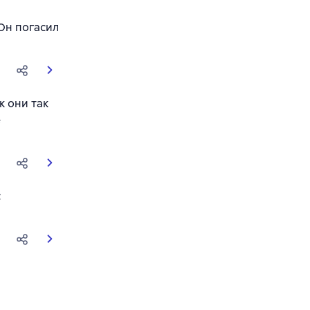
 Он погасил
к они так
е
с