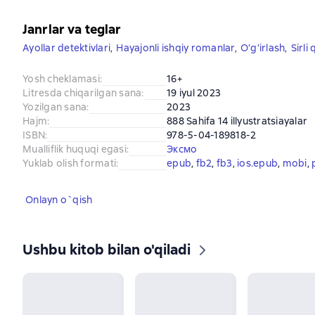
Janrlar va teglar
Ayollar detektivlari
,
Hayajonli ishqiy romanlar
,
O‘g‘irlash
,
Sirli 
Yosh cheklamasi
:
16+
Litresda chiqarilgan sana
:
19 iyul 2023
Yozilgan sana
:
2023
Hajm
:
888 Sahifa 14 illyustratsiayalar
ISBN
:
978-5-04-189818-2
Mualliflik huquqi egasi
:
Эксмо
Yuklab olish formati
:
epub
, 
fb2
, 
fb3
, 
ios.epub
, 
mobi
, 
Onlayn o`qish
Ushbu kitob bilan o'qiladi