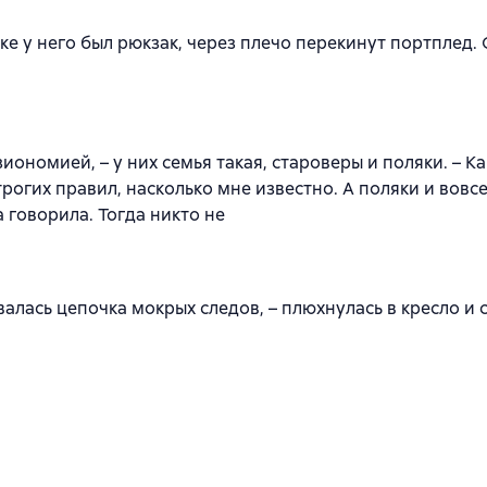
уке у него был рюкзак, через плечо перекинут портплед.
ономией, – у них семья такая, староверы и поляки. – Ка
рогих правил, насколько мне известно. А поляки и вовс
а говорила. Тогда никто не
алась цепочка мокрых следов, – плюхнулась в кресло и 