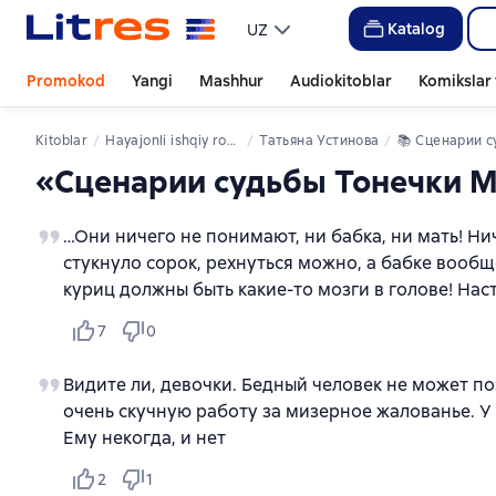
Katalog
UZ
Promokod
Yangi
Mashhur
Audiokitoblar
Komikslar 
Kitoblar
hayajonli ishqiy romanlar
Татьяна Устинова
📚 
Сценарии судьбы Тонечки М
«Сценарии судьбы Тонечки Мо
…Они ничего не понимают, ни бабка, ни мать! Нич
стукнуло сорок, рехнуться можно, а бабке вообще
куриц должны быть какие-то мозги в голове! Нас
7
0
Видите ли, девочки. Бедный человек не может п
очень скучную работу за мизерное жалованье. У 
Ему некогда, и нет
2
1