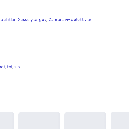
qotilliklar
,
Xususiy tergov
,
Zamonaviy detektivlar
pdf
, 
txt
, 
zip