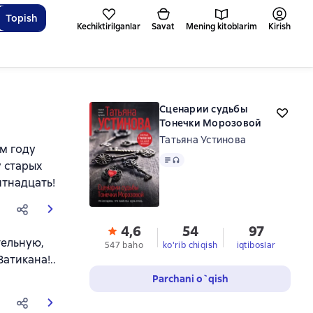
Topish
Kechiktirilganlar
Savat
Mening kitoblarim
Kirish
Сценарии судьбы
Тонечки Морозовой
Татьяна Устинова
ом году
Matn
, audio format mavjud
у старых
ятнадцать!
4,6
54
97
тельную,
547 baho
ko'rib chiqish
iqtiboslar
атикана!..
Parchani o`qish