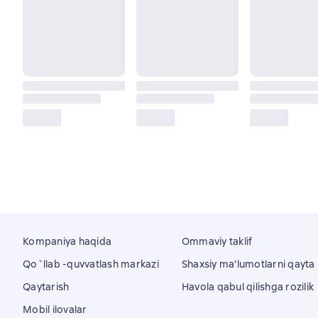
Kompaniya haqida
Ommaviy taklif
Qo`llab -quvvatlash markazi
Shaxsiy ma'lumotlarni qayta i
Qaytarish
Havola qabul qilishga rozilik
Mobil ilovalar