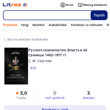
Kirish
Mening kitoblarim
Topish
Promokod
Yangi
Mashhur
Audiokitoblar
Komikslar va vebtunlar
Mo
Barcha sitatalar kitoblardan
Русское самовластие. Власть и её
границы. 1462–1917 гг.
С. М. Сергеев
Matn
, audio format mavjud
5,0
0
3
7 baho
Izoh qoldirish
sitatalar
Parchani o`qish