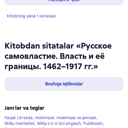
Kitobning yana 1 versiyasi
Kitobdan sitatalar «Русское
самовластие. Власть и её
границы. 1462–1917 гг.»
Boshqa iqtiboslar
Janrlar va teglar
Faqat Litresda
,
Hokimiyat
,
Hokimiyat va jamiyat
,
Milliy mentalitet
,
Milliy o'z-o'zini anglash
,
Publitsizm
,