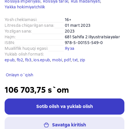
Rossiya imperiyasi
,
Rossiya tarixi
,
Rus madaniyati
,
Yakka hokimiyatchilik
Yosh cheklamasi
:
16+
Litresda chiqarilgan sana
:
01 mart 2023
Yozilgan sana
:
2023
Hajm
:
681 Sahifa 2 illyustratsiayalar
ISBN
:
978-5-00155-549-0
Mualliflik huquqi egasi
:
Яуза
Yuklab olish formati
:
epub
, 
fb2
, 
fb3
, 
ios.epub
, 
mobi
, 
pdf
, 
txt
, 
zip
Onlayn o`qish
106 703,75 s`om
Sotib oilsh va yuklab olish
Savatga kiritish