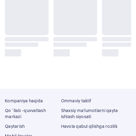
Kompaniya haqida
Ommaviy taklif
Qo`llab -quvvatlash
Shaxsiy ma'lumotlarni qayta
markazi
ishlash siyosati
Qaytarish
Havola qabul qilishga rozilik