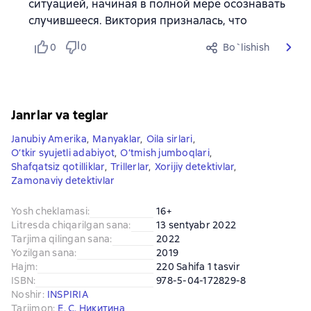
ситуацией, начиная в полной мере осознавать
случившееся. Виктория призналась, что
0
0
Bo`lishish
Janrlar va teglar
Janubiy Amerika
,
Manyaklar
,
Oila sirlari
,
O‘tkir syujetli adabiyot
,
O‘tmish jumboqlari
,
Shafqatsiz qotilliklar
,
Trillerlar
,
Xorijiy detektivlar
,
Zamonaviy detektivlar
Yosh cheklamasi
:
16+
Litresda chiqarilgan sana
:
13 sentyabr 2022
Tarjima qilingan sana
:
2022
Yozilgan sana
:
2019
Hajm
:
220 Sahifa 1 tasvir
ISBN
:
978-5-04-172829-8
Noshir
:
INSPIRIA
Tarjimon
:
Е. С. Никитина