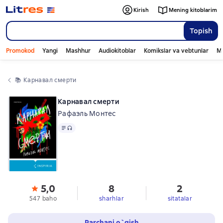
Kirish
Mening kitoblarim
Topish
Promokod
Yangi
Mashhur
Audiokitoblar
Komikslar va vebtunlar
Mo
📚 
Карнавал смерти
Карнавал смерти
Рафаэль Монтес
Matn
, audio format mavjud
5,0
8
2
547 baho
sharhlar
sitatalar
Parchani o`qish