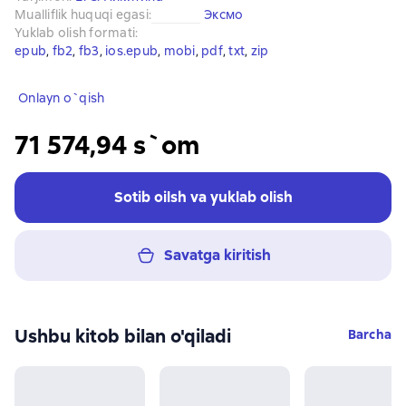
Mualliflik huquqi egasi
:
Эксмо
Yuklab olish formati
:
epub
, 
fb2
, 
fb3
, 
ios.epub
, 
mobi
, 
pdf
, 
txt
, 
zip
Onlayn o`qish
71 574,94 s`om
Sotib oilsh va yuklab olish
Savatga kiritish
Ushbu kitob bilan o'qiladi
Barcha